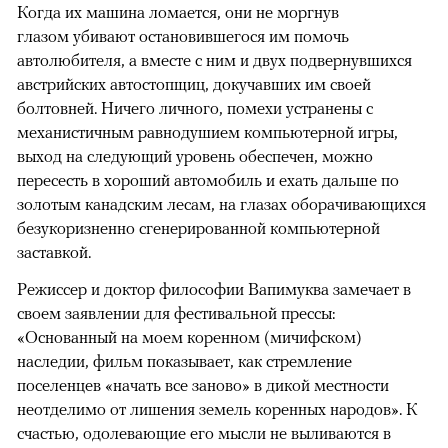
Когда их машина ломается, они не моргнув
глазом убивают остановившегося им помочь
автолюбителя, а вместе с ним и двух подвернувшихся
австрийских автостопщиц, докучавших им своей
болтовней. Ничего личного, помехи устранены с
механистичным равнодушием компьютерной игры,
выход на следующий уровень обеспечен, можно
пересесть в хороший автомобиль и ехать дальше по
золотым канадским лесам, на глазах оборачивающихся
безукоризненно сгенерированной компьютерной
заставкой.
Режиссер и доктор философии Вапимуква замечает в
своем заявлении для фестивальной прессы:
«Основанный на моем коренном (мичифском)
наследии, фильм показывает, как стремление
поселенцев «начать все заново» в дикой местности
неотделимо от лишения земель коренных народов». К
счастью, одолевающие его мысли не выливаются в