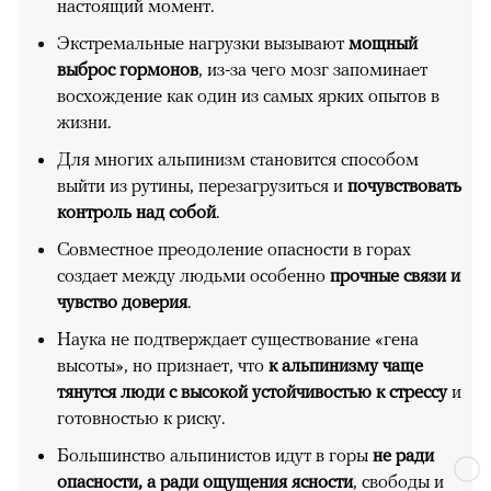
настоящий момент.
Экстремальные нагрузки вызывают
мощный
выброс гормонов
, из-за чего мозг запоминает
восхождение как один из самых ярких опытов в
жизни.
Для многих альпинизм становится способом
выйти из рутины, перезагрузиться и
почувствовать
контроль над собой
.
Совместное преодоление опасности в горах
создает между людьми особенно
прочные связи и
чувство доверия
.
Наука не подтверждает существование «гена
высоты», но признает, что
к альпинизму чаще
тянутся люди с высокой устойчивостью к стрессу
и
готовностью к риску.
Большинство альпинистов идут в горы
не ради
опасности, а ради ощущения ясности
, свободы и