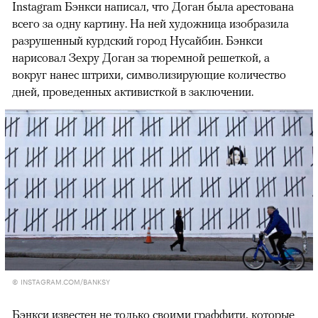
Instagram Бэнкси написал, что Доган была арестована
всего за одну картину. На ней художница изобразила
разрушенный курдский город Нусайбин. Бэнкси
нарисовал Зехру Доган за тюремной решеткой, а
вокруг нанес штрихи, символизирующие количество
дней, проведенных активисткой в заключении.
© INSTAGRAM.COM/BANKSY
Бэнкси известен не только своими граффити, которые