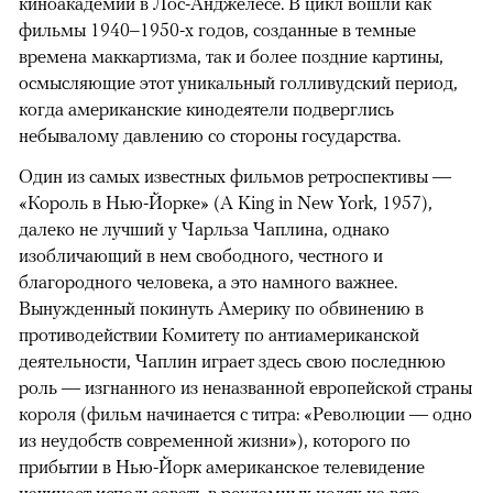
киноакадемии в Лос-Анджелесе. В цикл вошли как
фильмы 1940–1950-х годов, созданные в темные
времена маккартизма, так и более поздние картины,
осмысляющие этот уникальный голливудский период,
когда американские кинодеятели подверглись
небывалому давлению со стороны государства.
Один из самых известных фильмов ретроспективы —
«Король в Нью-Йорке» (A King in New York, 1957),
далеко не лучший у Чарльза Чаплина, однако
изобличающий в нем свободного, честного и
благородного человека, а это намного важнее.
Вынужденный покинуть Америку по обвинению в
противодействии Комитету по антиамериканской
деятельности, Чаплин играет здесь свою последнюю
роль — изгнанного из неназванной европейской страны
короля (фильм начинается с титра: «Революции — одно
из неудобств современной жизни»), которого по
прибытии в Нью-Йорк американское телевидение