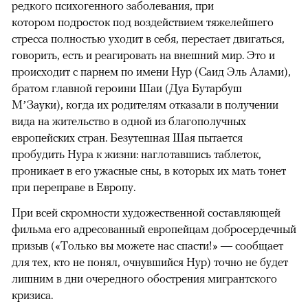
редкого психогенного заболевания, при
котором подросток под воздействием тяжелейшего
стресса полностью уходит в себя, перестает двигаться,
говорить, есть и реагировать на внешний мир. Это и
происходит с парнем по имени Нур (Саид Эль Алами),
братом главной героини Шаи (Дуа Бутарбуш
М’Зауки), когда их родителям отказали в получении
вида на жительство в одной из благополучных
европейских стран. Безутешная Шая пытается
пробудить Нура к жизни: наглотавшись таблеток,
проникает в его ужасные сны, в которых их мать тонет
при переправе в Европу.
При всей скромности художественной составляющей
фильма его адресованный европейцам добросердечный
призыв («Только вы можете нас спасти!» — сообщает
для тех, кто не понял, очнувшийся Нур) точно не будет
лишним в дни очередного обострения мигрантского
кризиса.