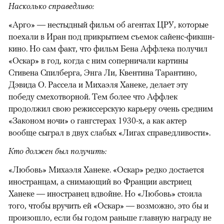
Насколько справедливо:
«Арго» — нестыдный фильм об агентах ЦРУ, которые
поехали в Иран под прикрытием съемок сайенс-фикшн-
кино. Но сам факт, что фильм Бена Аффлека получил
«Оскар» в год, когда с ним соперничали картины
Стивена Спилберга, Энга Ли, Квентина Тарантино,
Дэвида О. Рассела и Михаэля Ханеке, делает эту
победу смехотворной. Тем более что Аффлек
продолжил свою режиссерскую карьеру очень средним
«Законом ночи» о гангстерах 1930-х, а как актер
вообще сыграл в двух слабых «Лигах справедливости».
Кто должен был получить:
«Любовь» Михаэля Ханеке. «Оскар» редко достается
иностранцам, а снимающий во Франции австриец
Ханеке — иностранец вдвойне. Но «Любовь» стоила
того, чтобы вручить ей «Оскар» — возможно, это бы и
произошло, если бы годом раньше главную награду не