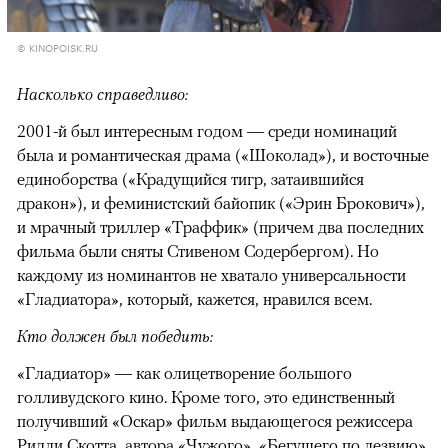
© KINOPOISK.RU
Насколько справедливо:
2001-й был интересным годом — среди номинаций
была и романтическая драма («Шоколад»), и восточные
единоборства («Крадущийся тигр, затаившийся
дракон»), и феминистский байопик («Эрин Брокович»),
и мрачный триллер «Траффик» (причем два последних
фильма были сняты Стивеном Содербергом). Но
каждому из номинантов не хватало универсальности
«Гладиатора», который, кажется, нравился всем.
Кто должен был победить:
«Гладиатор» — как олицетворение большого
голливудского кино. Кроме того, это единственный
получивший «Оскар» фильм выдающегося режиссера
Ридли Скотта, автора «Чужого», «Бегущего по лезвию»