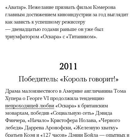
«Аватар». Нежелание признать фильм Кэмерона
главным достижением киноиндустрии за год выглядит
как зависть к успешному режиссеру
— двенадцатью годами раньше он уже был
триумфатором «Оскара» с «Титаником».
2011
Победитель: «Король говорит!»
Драма малоизвестного в Америке англичанина Тома
Хупера о Георге VI продолжила тенденцию
непроходящей любви
«Оскара» к британским
монархам, победив «Социальную сеть» Дэвида
Финчера, «Начало» Кристофера Нолана, «Черного
лебедя» Даррена Аронофски, «Железную хватку»
братьев Коэн и «127 часов» Дэнни Бойла — опытных и