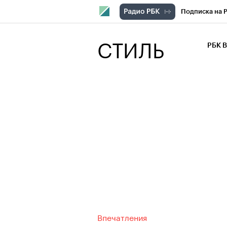
Подписка на 
РБК Компани
СТИЛЬ
РБК 
РБК Курсы
РБК Бизнес-с
Спецпроекты
Экономика
Впечатления