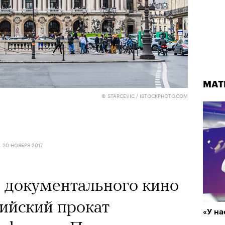
МАТ
© STARCEVIC / ISTOCKPHOTO.COM
20 НОЯБРЯ 2017
 документального кино
сийский прокат
«У на