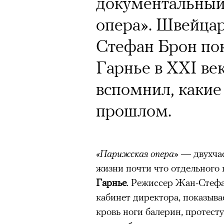
документальный
опера». Швейца
Стефан Брон пок
Гарнье в XXI ве
вспомнил, какие
прошлом.
«Парижская опера»
— двухчас
жизни почти что отдельного
Гарнье
. Режиссер Жан-Стефа
кабинет директора, показыва
кровь ноги балерин, протест