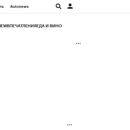
ть
Autonews
К Образование
IEW
ВПЕЧАТЛЕНИЯ
ЕДА И ВИНО
д
Стиль
Крипто
и
Франшизы
Газета
ов
Политика
ты