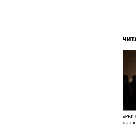
ЧИТ
«РБК 
пров