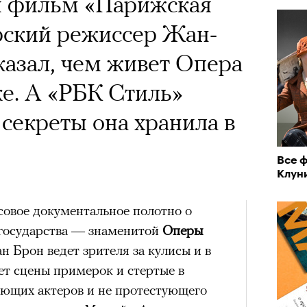
 фильм «Парижская
рский режиссер Жан-
азал, чем живет Опера
ке. А «РБК Стиль»
 секреты она хранила в
Все 
Клун
овое документальное полотно о
 государства — знаменитой
Оперы
н Брон ведет зрителя за кулисы и в
ет сцены примерок и стертые в
ующих актеров и не протестующего