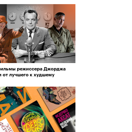
фильмы режиссера Джорджа
и от лучшего к худшему