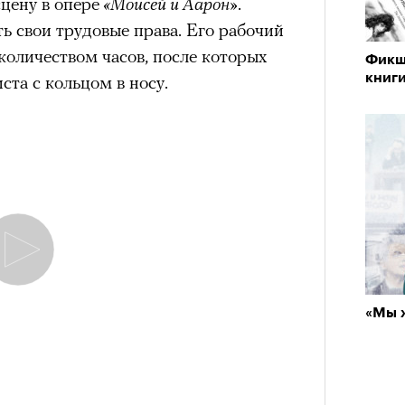
сцену в опере
«Моисей и Аарон»
.
ть свои трудовые права. Его рабочий
количеством часов, после которых
Фикш
книги
ста с кольцом в носу.
«Мы 