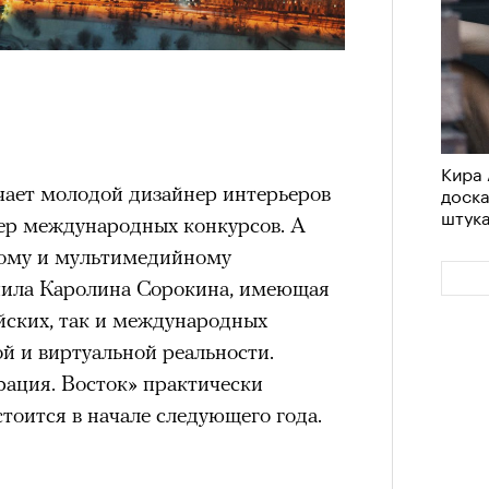
Кира 
чает молодой дизайнер интерьеров
доск
штук
ер международных конкурсов. А
ому и мультимедийному
ила Каролина Сорокина, имеющая
йских, так и международных
й и виртуальной реальности.
ация. Восток» практически
тоится в начале следующего года.