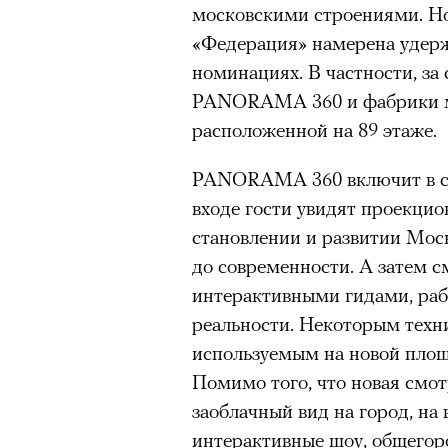
московскими строениями. Но
«Федерация» намерена удерж
номинациях. В частности, за
PANORAMA 360 и фабрики мо
расположенной на 89 этаже.
PANORAMA 360 включит в се
входе гости увидят проекцио
становлении и развитии Мос
до современности. А затем с
интерактивными гидами, ра
реальности. Некоторым техн
используемым на новой площа
Помимо того, что новая смо
заоблачный вид на город, на
интерактивные шоу, общегор