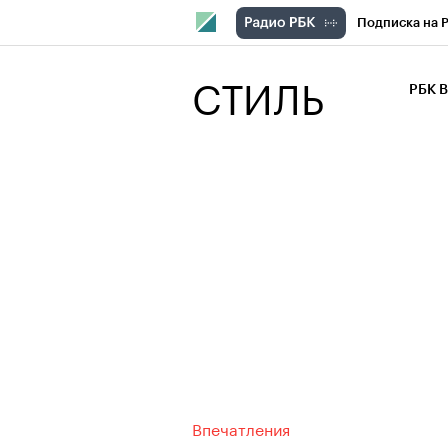
Подписка на 
РБК Компани
СТИЛЬ
РБК 
РБК Курсы
РБК Бизнес-с
Спецпроекты
Экономика
Впечатления