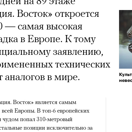
дней на 89 этаже
я. Восток» откроется
— самая высокая
дка в Европе. К тому
ициальному заявлению,
римененных технических
 аналогов в мире.
Куль
невес
ция. Восток» является самым
всей Европы. В топ-6 европейских
и чудом попал 310-метровый
остальные позиции исключительно за