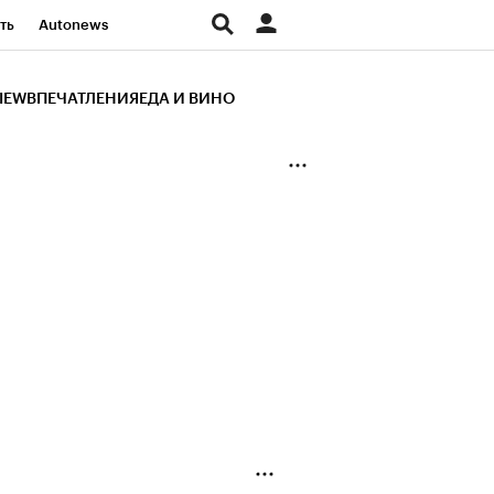
ть
Autonews
К Образование
IEW
ВПЕЧАТЛЕНИЯ
ЕДА И ВИНО
д
Стиль
Крипто
и
Франшизы
Газета
ов
Политика
ты