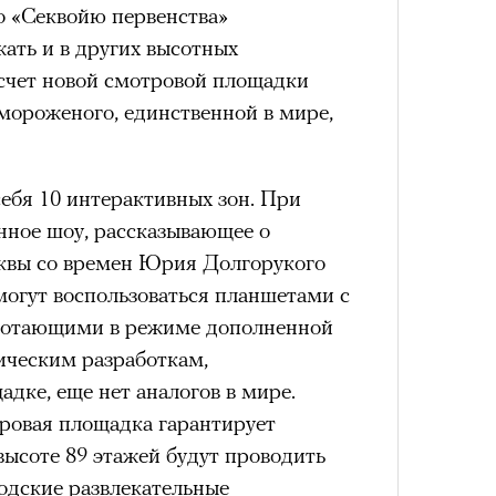
 «Секвойю первенства»
ать и в других высотных
 счет новой смотровой площадки
роженого, единственной в мире,
бя 10 интерактивных зон. При
нное шоу, рассказывающее о
квы со времен Юрия Долгорукого
могут воспользоваться планшетами с
ботающими в режиме дополненной
ическим разработкам,
дке, еще нет аналогов в мире.
тровая площадка гарантирует
 высоте 89 этажей будут проводить
одские развлекательные