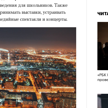
ведения для школьников. Также
инимать выставки, устраивать
ЧИТ
медийные спектакли и концерты.
«РБК 
пров