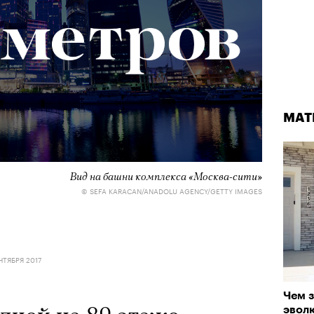
МАТ
Вид на башни комплекса «Москва-сити»
© SEFA KARACAN/ANADOLU AGENCY/GETTY IMAGES
НТЯБРЯ 2017
Чем з
эвол