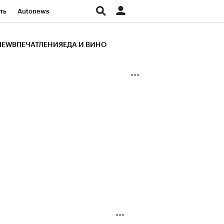
ть
Autonews
К Образование
IEW
ВПЕЧАТЛЕНИЯ
ЕДА И ВИНО
д
Стиль
Крипто
и
Франшизы
Газета
ов
Политика
ты