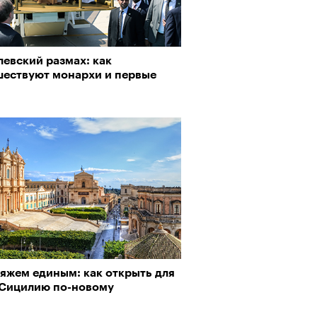
евский размах: как
шествуют монархи и первые
ляжем единым: как открыть для
 Сицилию по-новому