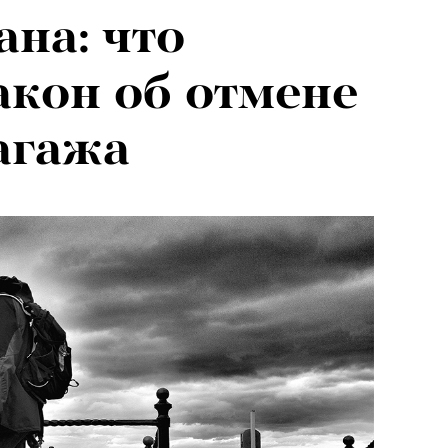
ана: что
акон об отмене
агажа