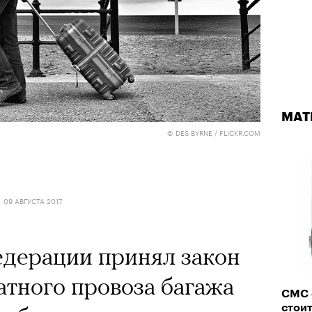
МАТ
© DES BYRNE / FLICKR.COM
09 АВГУСТА 2017
едерации принял закон
атного провоза багажа
СМС 
стоит