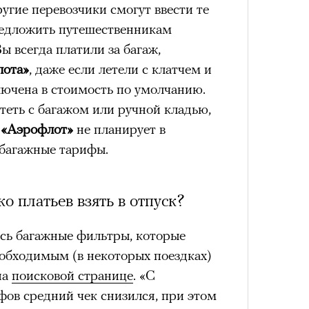
ругие перевозчики смогут ввести те
редложить путешественникам
ы всегда платили за багаж,
лота»
, даже если летели с клатчем и
лючена в стоимость по умолчанию.
ететь с багажом или ручной кладью,
о
«Аэрофлот»
не планирует в
збагажные тарифы.
ко платьев взять в отпуск?
сь багажные фильтры, которые
еобходимым (в некоторых поездках)
на
поисковой странице
. «С
фов средний чек снизился, при этом