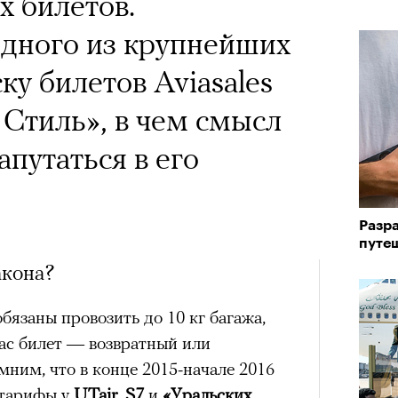
х билетов.
одного из крупнейших
ку билетов Aviasales
Стиль», в чем смысл
апутаться в его
Разра
путе
акона?
язаны провозить до 10 кг багажа,
вас билет — возвратный или
ним, что в конце 2015-начале 2016
 тарифы у
UTair
,
S7
и
«Уральских