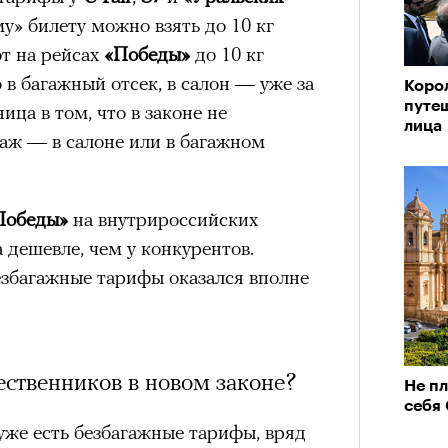
му» билету можно взять до 10 кг
от на рейсах
«Победы»
до 10 кг
в багажный отсек, в салон — уже за
Корол
путе
ца в том, что в законе не
лица
гаж — в салоне или в багажном
Победы»
на внутрироссийских
 дешевле, чем у конкурентов.
езбагажные тарифы оказался вполне
ственников в новом законе?
Не п
себя
уже есть безбагажные тарифы, вряд