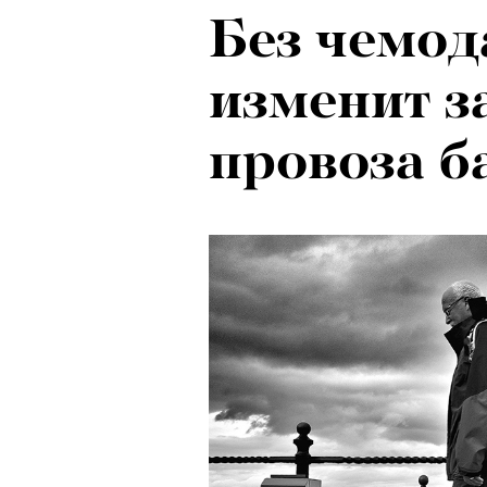
​Без чемод
изменит з
провоза б