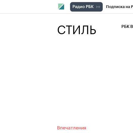
Подписка на 
РБК Компани
СТИЛЬ
РБК 
РБК Курсы
РБК Бизнес-с
Спецпроекты
Экономика
Впечатления