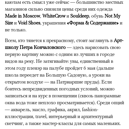
каютам есть смысл уже сейчас — большинство местных
магазинов сильно снизили цены: среди них одежда
Made in Moscow
,
WhiteCrow
и
Souldeep
, обувь
Not My
Size
и
Void Shoes
, украшения
«Форма & Содержание»
и
не только.
Всем, кто тянется к прекрасному, стоит заглянуть в
Арт-
школу Петра Кончаловского
— здесь нарисовать свою
первую картину можно с одним из лучших в городе
видов на реку. Не затягивайте: увы, единственный в
этом году пленэр на палубе пройдет 6 мая (дальше
школа переедет на Большую Садовую, а уроки на
открытом воздухе — на Патриаршие пруды). Если
боитесь непредвиденных погодных условий, можно
записаться и на курс в помещении (сквозь панорамные
окна вода тоже неплохо просматривается). Среди опций
— акварель, масло, графика, акрил, fashion-
иллюстрации, travel, интерьерный и архитектурный
скетчинг, а также мастер-классы для самых маленьких.