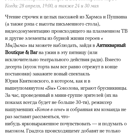
Когда: 28 апреля, 19:00, а также 24 и 30 мая
Чтение строчек и целых пассажей из Хармса и Пушкина
(а также рэпа с высоты письменного стола),
видеодокументацию происходящего на плазменном ТВ
и другие элементы из бурной жизни героев
«​
МыДыма»
вы можете наблюдать, зайдя в
Антикварный
Boutique & Bar
на ужин в эту пятницу (или
исключительно театрального действия ради). Вместо
десерта (кусок торта вам все равно отрежут в конце
постановки) закажите новый спектакль
Юрия Квятковского, в котором, как и в
вышеупомянутом
«Бы»
​ Соколова, играют брусникинцы.
За час, проведенный в мини-группе зрителей (их на
показах всегда будет не больше 30-ти), режиссер
нашумевших
«Копов в огне»
и собранная им команда не
раз заставят рассмеяться, что-
нибудь ярковыраженное почувствовать — и подумать о
высоком. Градуса происходящему добавят не только