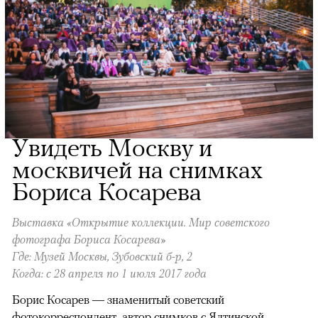
Увидеть Москву и
москвичей на снимках
Бориса Косарева
Выставка «Открытие коллекции. Мир советского
фотографа Бориса Косарева»
Где: Музей Москвы, Зубовский б-р, 2
Когда: с 28 апреля по 1 июля 2017 года
Борис Косарев — знаменитый советский
фотокорреспондент, автор снимков с Ялтинской