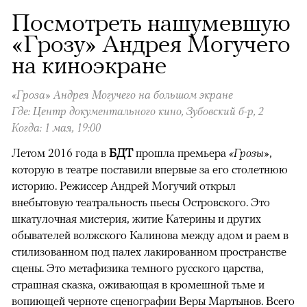
Посмотреть нашумевшую
«Грозу» Андрея Могучего
на киноэкране
«Гроза» Андрея Могучего на большом экране
Где: Центр документального кино, Зубовский б-р, 2
Когда: 1 мая, 19:00
Летом 2016 года в
БДТ
прошла премьера
«Грозы»
,
которую в театре поставили впервые за его столетнюю
историю. Режиссер Андрей Могучий открыл
внебытовую театральность пьесы Островского. Это
шкатулочная мистерия, житие Катерины и других
обывателей волжского Калинова между адом и раем в
стилизованном под палех лакированном пространстве
сцены. Это метафизика темного русского царства,
страшная сказка, оживающая в кромешной тьме и
вопиющей черноте сценографии Веры Мартынов. Всего