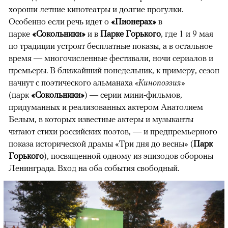
хороши летние кинотеатры и долгие прогулки.
Особенно если речь идет о
«Пионерах»
в
парке
«Сокольники»
и в
Парке Горького
, где 1 и 9 мая
по традиции устроят бесплатные показы, а в остальное
время — многочисленные фестивали, ночи сериалов и
премьеры. В ближайший понедельник, к примеру, сезон
начнут с поэтического альманаха
«Кинопоэзия»
(парк
«Сокольники»
) — серии мини-фильмов,
придуманных и реализованных актером Анатолием
Белым, в которых известные актеры и музыканты
читают стихи российских поэтов, — и предпремьерного
показа исторической драмы «Три дня до весны» (
Парк
Горького
), посвященной одному из эпизодов обороны
Ленинграда. Вход на оба события свободный.