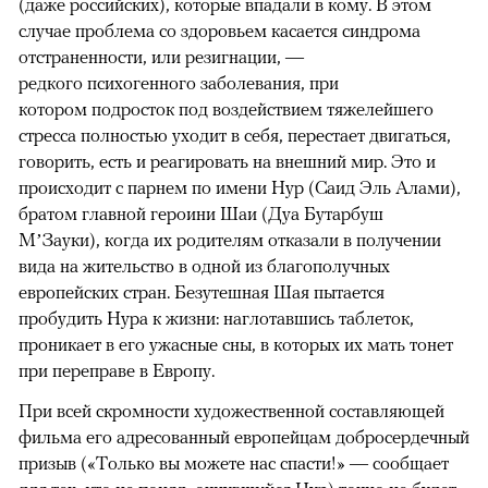
(даже российских), которые впадали в кому. В этом
случае проблема со здоровьем касается синдрома
отстраненности, или резигнации, —
редкого психогенного заболевания, при
котором подросток под воздействием тяжелейшего
стресса полностью уходит в себя, перестает двигаться,
говорить, есть и реагировать на внешний мир. Это и
происходит с парнем по имени Нур (Саид Эль Алами),
братом главной героини Шаи (Дуа Бутарбуш
М’Зауки), когда их родителям отказали в получении
вида на жительство в одной из благополучных
европейских стран. Безутешная Шая пытается
пробудить Нура к жизни: наглотавшись таблеток,
проникает в его ужасные сны, в которых их мать тонет
при переправе в Европу.
При всей скромности художественной составляющей
фильма его адресованный европейцам добросердечный
призыв («Только вы можете нас спасти!» — сообщает