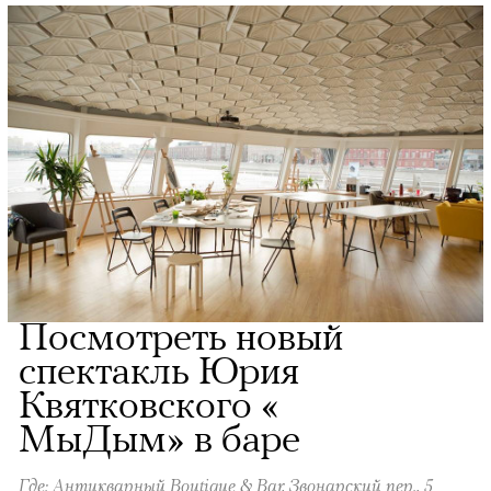
Посмотреть новый
спектакль Юрия
Квятковского ​«​
МыДым» в баре
Где: Антикварный Boutique & Bar, Звонарский пер., 5