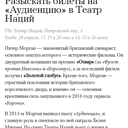
Разыскать билеты на
«Аудиенцию» в Театр
Наций
Где: Театр Наций, Петровский пер., 3
Когда: 28 апреля, 17, 19 и 20 мая и 14, 15 и 16 июня​
Питер Морган — знаменитый британский сценарист,
основное амплуа которого — исторические фильмы. Он
двукратный номинант на премию
«Оскар»
(за
«Фрост
против Никсона»
и
«Королеву»
), а за последний фильм
получил
«Золотой глобус»
. Кроме того, Морган —
страстный поклонник истории британского
королевского двора, и именно он — основная
креативная сила запущенного в 2016 году сериала
«Корона»
.
В 2013-м Морган написал пьесу
«Аудиенция»
, и
главную роль в спектакле по ней сыграла Хелен
Миррен. На сцену Театра Наций пьесу о жизни и