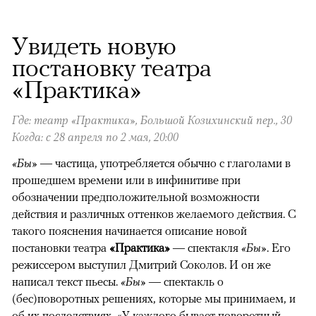
Увидеть новую
постановку театра
«Практика»
Где: театр «Практика», Большой Козихинский пер., 30
Когда: с 28 апреля по 2 мая, 20:00
«Бы»
— частица, употребляется обычно с глаголами в
прошедшем времени или в инфинитиве при
обозначении предположительной возможности
действия и различных оттенков желаемого действия. С
такого пояснения начинается описание новой
постановки театра
«Практика»
— спектакля
«Бы»
. Его
режиссером выступил Дмитрий Соколов. И он же
написал текст пьесы.
«Бы»
— спектакль о
(бес)поворотных решениях, которые мы принимаем, и
об их последствиях. «У каждого бывает поворотный