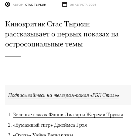
АВТОР
СТАС ТЫРКИН
06 АВГУСТА 2026
Кинокритик Стас Тыркин
рассказывает о первых показах на
остросоциальные темы
Подписывайтесь на телеграм-канал «РБК Стиль»
Зеленые глаза» Фанни Лиатар и Жереми Труиля
«Бумажный тигр» Джеймса Грэя
«Охота» Уэйна Вапимуквы