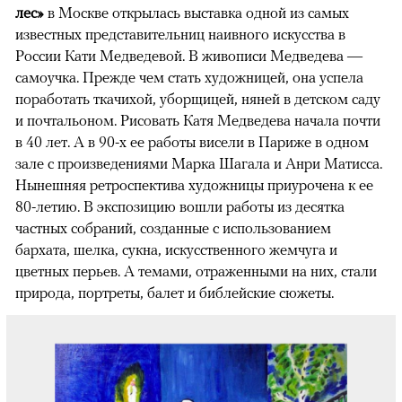
лес»
в Москве открылась выставка одной из самых
известных представительниц наивного искусства в
России Кати Медведевой. В живописи Медведева —
самоучка. Прежде чем стать художницей, она успела
поработать ткачихой, уборщицей, няней в детском саду
и почтальоном. Рисовать Катя Медведева начала почти
в 40 лет. А в 90-х ее работы висели в Париже в одном
зале с произведениями Марка Шагала и Анри Матисса.
Нынешняя ретроспектива художницы приурочена к ее
80-летию. В экспозицию вошли работы из десятка
частных собраний, созданные с использованием
бархата, шелка, сукна, искусственного жемчуга и
цветных перьев. А темами, отраженными на них, стали
природа, портреты, балет и библейские сюжеты.