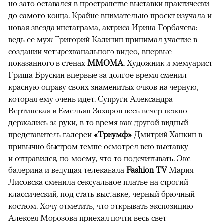
но зато оставался в пространстве выставки практически
до самого конца. Крайне внимательно проект изучала и
новая звезда инстаграма, актриса Ирина Горбачева:
ведь ее муж Григорий Калинин принимал участие в
создании четырехканального видео, впервые
показанного в стенах
ММОМА
. Художник и мемуарист
Гриша Брускин впервые за долгое время сменил
красную оправу своих знаменитых очков на черную,
которая ему очень идет. Супруги Александра
Вертинская и Емельян Захаров весь вечер нежно
держались за руки, в то время как другой видный
представитель галереи
«Триумф»
Дмитрий Ханкин в
привычно быстром темпе осмотрел всю выставку
и отправился, по-моему, что-то подсчитывать. Экс-
балерина и ведущая телеканала
Fashion TV
Мария
Лисовска сменила сексуальное платье на строгий
классический, под стать выставке, черный брючный
костюм. Хочу отметить, что открывать экспозицию
Алексея Морозова приехал почти весь свет