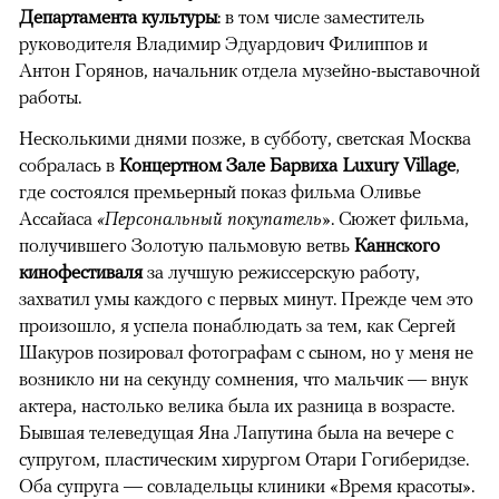
Департамента культуры
: в том числе заместитель
руководителя Владимир Эдуардович Филиппов и
Антон Горянов, начальник отдела музейно-выставочной
работы.
Несколькими днями позже, в субботу, светская Москва
собралась в ​
Концертном Зале Барвиха Luxury Village
,
где состоялся премьерный показ фильма Оливье
Ассайаса
«Персональный покупатель»
. Сюжет фильма,
получившего Золотую пальмовую ветвь
Каннского
кинофестиваля
за лучшую режиссерскую работу,
захватил умы каждого с первых минут. Прежде чем это
произошло, я успела понаблюдать за тем, как Сергей
Шакуров позировал фотографам с сыном, но у меня не
возникло ни на секунду сомнения, что мальчик — внук
актера, настолько велика была их разница в возрасте.
Бывшая телеведущая Яна Лапутина была на вечере с
супругом, пластическим хирургом Отари Гогиберидзе.
Оба супруга — совладельцы клиники «Время красоты».