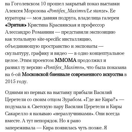
на Гоголевском 10 прошел закрытый показ выставки
Алексея Морозова
«Pontifex_Maximvs/Le stanze»
. Ее
кураторы — моя давняя подруга, владелица галереи
«Эритаж»
Кристина Краснянская и профессор
Алессандро Романини — представили экспозицию
как тотальную site-specific инсталляцию,
объединяющую пространство и экспонаты —
скульптуру, графику и видео — в одно концептуальное
целое. Этим проектом
ММОМА
продолжил и
развил ту версию
«Pontifex_Maximvs»
, что была показана
на 6-ой
Московской биеннале современного искусства
в
2015 году.
Одними из первых на выставку прибыли Василий
Церетели со своим отцом Зурабом. «Где же Кира?» —
подумала я. Светскую пару Василия Церетели и Киры
Сакарелло я называю «неразлучниками». Они всегда
вместе. А тут непорядок. Но я рано
запереживала — Кира появилась чуть позже. Я