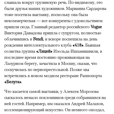
слышала вокруг грузинскую речь. По-видимому, это
были друзья наших художников. Марианна Сардарова
тоже посетила выставку, поскольку она была
некоммерческая — все конкуренты с удовольствием
пришли сюда. Главный редактор российского
Vogue
Виктория Давыдова пришла с супругом, полностью
облачившись в
Fendi
, и вскоре поспешила на день
рождения интеллектуального клуба
«418»
. Бывшая
солистка группы
«Лицей»
Изольда Ишханишвили, в
последнее время постоянно проживающая на
Лазурном берегу, зачастила в Москву, сказав, что
соскучилась по первопрестольной. Позже мы
встретились в новом модном ресторане Раппопорта
«Белуга»
.
Что касается самой выставки, у Алексея Морозова
сыскалось немало поклонников среди собравшихся на
ней гостей. Например, им оказался Андрей Малахов,
коллекционирующий искусство. Он немного опоздал, ​