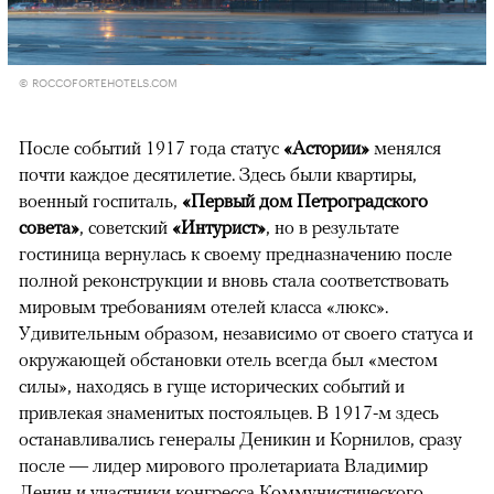
© ROCCOFORTEHOTELS.COM
После событий 1917 года статус
«Астории»
менялся
почти каждое десятилетие. Здесь были квартиры,
военный госпиталь,
«Первый дом Петроградского
совета»
, советский
«Интурист»
, но в результате
гостиница вернулась к своему предназначению после
полной реконструкции и вновь стала соответствовать
мировым требованиям отелей класса «люкс».
Удивительным образом, независимо от своего статуса и
окружающей обстановки отель всегда был «местом
силы», находясь в гуще исторических событий и
привлекая знаменитых постояльцев. В 1917-м здесь
останавливались генералы Деникин и Корнилов, сразу
после — лидер мирового пролетариата Владимир
Ленин и участники конгресса Коммунистического