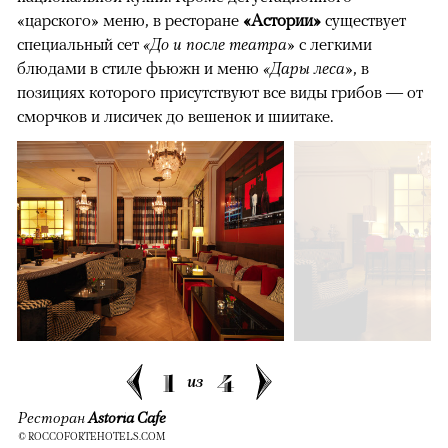
«царского» меню, в ресторане
«Астории»
существует
специальный сет
«До и после театра»
с легкими
блюдами в стиле фьюжн и меню
«Дары леса»
, в
позициях которого присутствуют все виды грибов — от
сморчков и лисичек до вешенок и шиитаке.
1
4
из
Ресторан
Astoria Cafe
© ROCCOFORTEHOTELS.COM