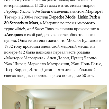
интернационала. В 20-х годах в этих стенах творил
Герберт Уэллс, 80-е были отмечены визитом Маргарет
Тэтчер, в 2000-е гостили
Depeche Mode
,
Linkin Park
и
30 Seconds to Mars
, а Мадонна во время мирового
турне «
Sticky and Sweet Tour»
включила проживание в
«Астории»
в свой райдер в качестве обязательного
пункта. Одна из легенд гласит, что Михаил Булгаков в
1932 году проводил здесь свой медовый месяц, и в
номере 412 была написана первая часть романа
«Мастер и Маргарита». Ален Делон, Принц Чарльз,
Жак Ширак, Марчелло Мастроянни, Жан-Поль Готье,
Пьер Карден, Элтон Джон — это лишь небольшой
список звездных постояльцев за последние 50 лет.