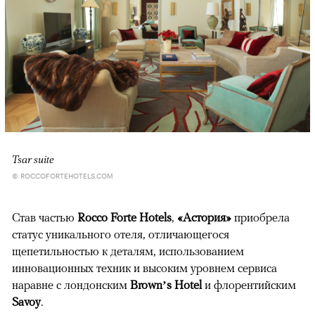
00:00
/
00:00
Tsar suite
© ROCCOFORTEHOTELS.COM
Став частью
Rocco Forte Hotels
,
«Астория»
приобрела
статус уникального отеля, отличающегося
щепетильностью к деталям, использованием
инновационных техник и высоким уровнем сервиса
наравне с лондонским
Brown’s Hotel
и флорентийским
Savoy
.