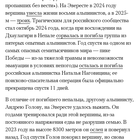
пропавших без вести»). На Эвересте в 2024 году
вершина
унесла
жизни восьми альпинистов, а в 2025-
м —
троих
. Трагическим для российского сообщества
стал октябрь 2024 года, когда при восхождении на
Дхаулагири в Непале
сорвалась и погибла
группа из
пятерых опытных альпинистов. Год спустя на одном из
самых опасных семитысячников мира — пике
Победы — из-за тяжелой травмы и невозможности
эвакуации в условиях непогоды
осталась и погибла
российская альпинистка Наталья Наговицина; ее
поисково-спасательная операция была официально
прекращена спустя 11 дней.
В отличие от погибшего непальца, другому альпинисту,
Андрею Голову, на Эвересте удалось выжить. Он
годами тренировался ради этой вершины, из-за
постоянного напряжения едва не разрушив семью. В
2023 году на высоте 8300 метров он
ослеп
и повернул
назад. Год спустя Голов покорил вершину, но снова