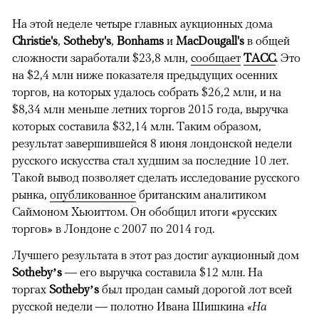
На этой неделе четыре главных аукционных дома
Christie's
,
Sotheby's
,
Bonhams
и
MacDougall's
в общей
сложности заработали $23,8 млн,
сообщает
ТАСС
. Это
на $2,4 млн ниже показателя предыдущих осенних
торгов, на которых удалось собрать $26,2 млн, и на
$8,34 млн меньше летних торгов 2015 года, выручка
которых составила $32,14 млн. Таким образом,
результат завершившейся 8 июня лондонской недели
русского искусства стал худшим за последние 10 лет.
Такой вывод позволяет сделать исследование русского
рынка,
опубликованное
британским аналитиком
Саймоном Хьюиттом. Он обобщил итоги «русских
торгов» в Лондоне с 2007 по 2014 год.
Лучшего результата в этот раз достиг аукционный дом
Sotheby’s
— его выручка составила $12 млн. На
торгах
Sotheby’s
был продан самый дорогой лот всей
русской недели — полотно Ивана Шишкина
«На