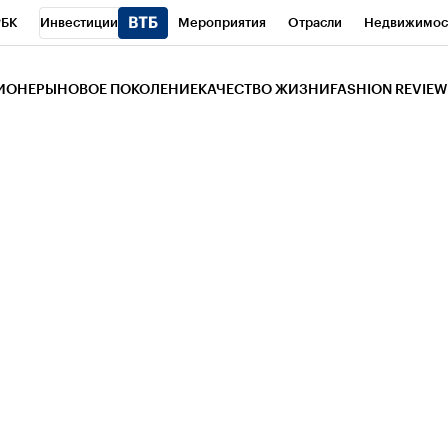
РБК
Инвестиции
Мероприятия
Отрасли
Недвижимос
и
Телеканал
РБК Вино
Спорт
Школа управления РБК
РБ
ЗИОНЕРЫ
НОВОЕ ПОКОЛЕНИЕ
КАЧЕСТВО ЖИЗНИ
FASHION REVIEW
РБК Life
Тренды
Визионеры
Национальные проекты
Горо
 Бизнес-среда
Дискуссионный клуб
Исследования
Кредитны
Газета
Спецпроекты СПб
Конференции СПб
Спецпроекты
трагентов
Политика
Экономика
Бизнес
Технологии и мед
ой валюты