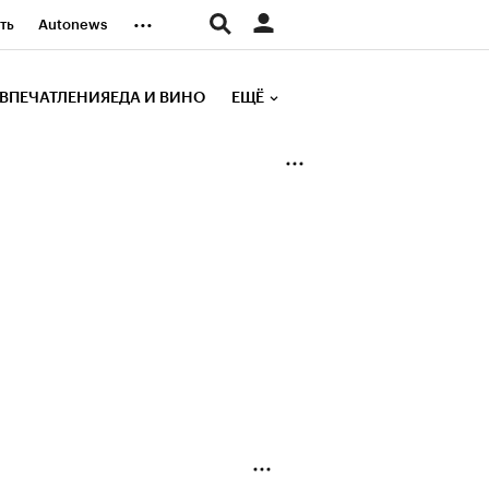
...
ть
Autonews
К Образование
ВПЕЧАТЛЕНИЯ
ЕДА И ВИНО
ЕЩЁ
д
Стиль
е рейтинги
иа
Финансы