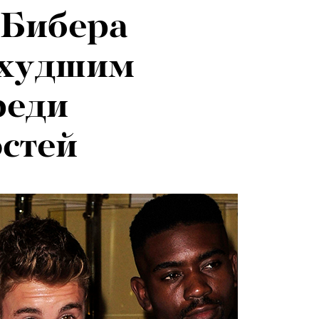
 Бибера
 худшим
реди
стей