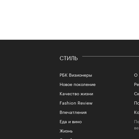
СТИЛЬ
РБК Визионеры
О 
Новое поколение
Р
Качество жизни
Ск
Fashion Review
По
Впечатления
Ко
Еда и вино
Пе
в
Жизнь