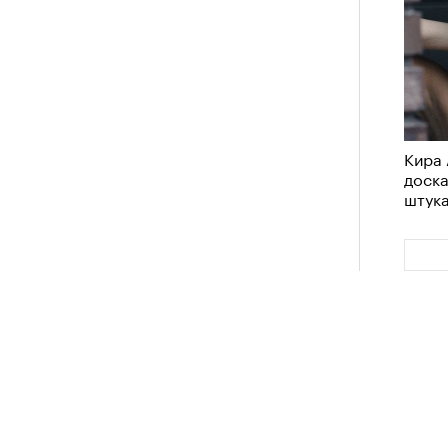
Кира 
доск
штук