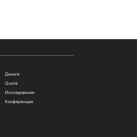
т ли человек прожить 180 лет:
ает Станислав Скакун
Деньги
Quote
Исследования
лаборации, которые нельзя
стить
Конференции