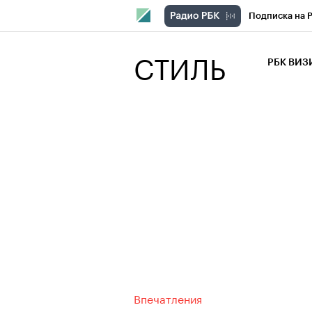
Подписка на 
РБК Компани
СТИЛЬ
РБК ВИ
РБК Курсы
Крипто
РБК
Франшизы
Проверка кон
Рынок наличн
Впечатления