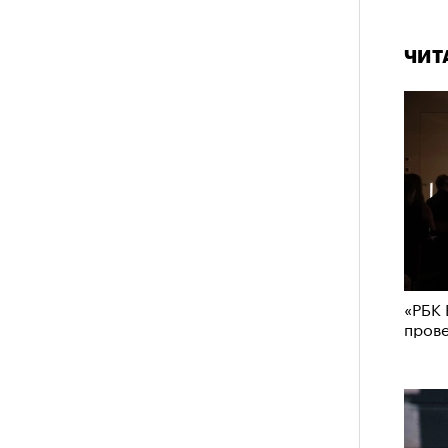
ЧИТ
«РБК 
пров