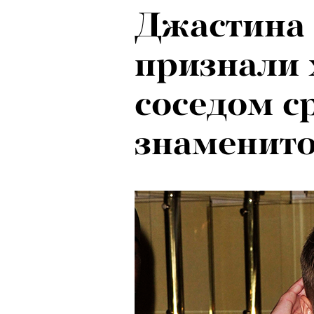
Джастина
признали
соседом с
знаменито