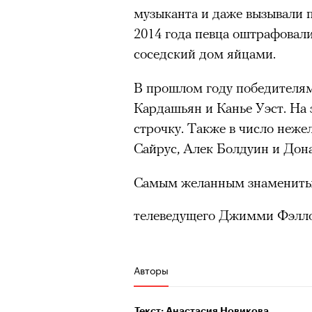
музыканта и даже вызывали п
2014 года певца оштрафовали 
соседский дом яйцами.
В прошлом году победителям
Кардашьян и Канье Уэст. На 
строчку. Также в число неж
Сайрус, Алек Болдуин и Дон
Самым желанным знамениты
телеведущего Джимми Фэлло
Авторы
Текст: Анастасия Новикова