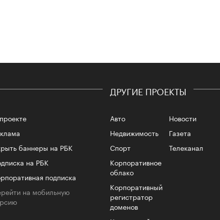
Сможе
отвеч
ДРУГИЕ ПРОЕКТЫ
проекте
Авто
Новости
еклама
Недвижимость
Газета
рыть баннеры на РБК
Спорт
Телеканал
4 кол
пропу
дписка на РБК
Корпоративное
облако
рпоративная подписка
Корпоративный
рейти на мобильную
регистратор
ерсию
доменов