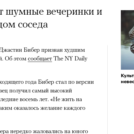
ет шумные вечеринки и
дом соседа
 Джастин Бибер признан худшим
й. Об этом
сообщает
The NY Daily
Куль
одящего года Бибер стал по версии
невес
евец получил самый высокий
ледние восемь лет. «Не жить на
аким оказалось желание каждого
бера нередко жаловались на юного