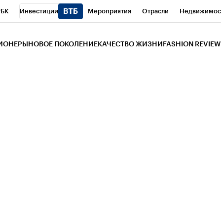
РБК
Инвестиции
Мероприятия
Отрасли
Недвижимос
и
Телеканал
РБК Вино
Спорт
Школа управления РБК
РБ
ЗИОНЕРЫ
НОВОЕ ПОКОЛЕНИЕ
КАЧЕСТВО ЖИЗНИ
FASHION REVIEW
РБК Life
Тренды
Визионеры
Национальные проекты
Горо
 Бизнес-среда
Дискуссионный клуб
Исследования
Кредитны
Газета
Спецпроекты СПб
Конференции СПб
Спецпроекты
трагентов
Политика
Экономика
Бизнес
Технологии и мед
ой валюты