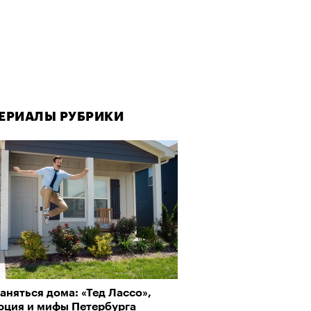
ЕРИАЛЫ РУБРИКИ
ЕРИАЛЫ РУБРИКИ
аняться дома: «Тед Лассо»,
рно-2025: Япония наносит
юция и мифы Петербурга
ной удар