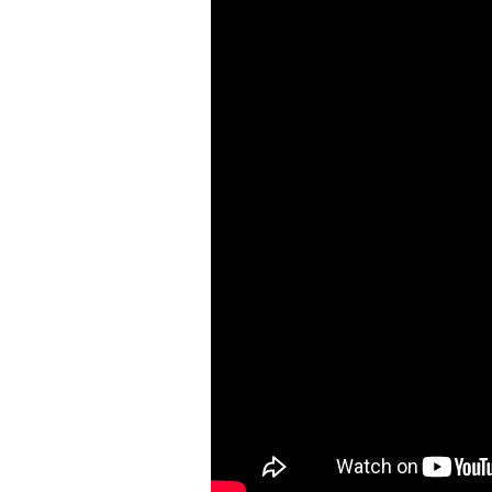
здоровьем касается синдром
отстраненности, или резигн
редкого психогенного заболе
воздействием тяжелейшего ст
перестает двигаться, говорит
мир. Это и происходит с па
Алами), братом главной гер
М’Зауки), когда их родителя
жительство в одной из благо
Безутешная Шая пытается пр
наглотавшись таблеток, прон
их мать тонет при переправе 
При всей скромности художе
адресованный европейцам до
можете нас спасти!» — сообща