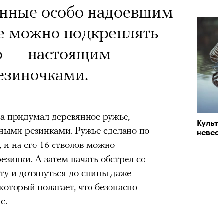
 Тыркин рассказывает о
анные особо надоевшим
на остросоциальные
не можно подкреплять
о — настоящим
езиночками.
рам-канал «РБК Стиль»
а придумал деревянное ружье,
Куль
Лока
чными резинками. Ружье сделано по
невес
Корей
 и на его 16 стволов можно
взро
ар и Жереми Труиля
резинки. А затем начать обстрел со
Грэя
ту и дотянуться до спины даже
который полагает, что безопасно
с.
рное: голливудские левые и черный