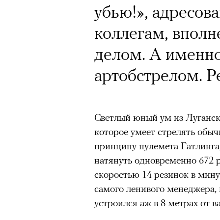
Кинокритик Стас
убью!», адресов
первых показах 
коллегам, впол
темы
делом. А именн
артобстрелом. Р
Подписывайтесь на телег
Светлый юный ум из Луганск
которое умеет стрелять обы
принципу пулемета Гатлинга,
Зеленые глаза» Фанни Лиат
натянуть одновременно 672
«Бумажный тигр» Джеймса 
скоростью 14 резинок в мину
самого ленивого менеджера, 
«Охота» Уэйна Вапимуквы
устроился аж в 8 метрах от ва
Ретроспектива «Красное и че
список»