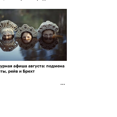
турная афиша августа: подмена
рно-2025: объединение двух
ты, рейв и Брехт
 и мир, в котором нет
слых