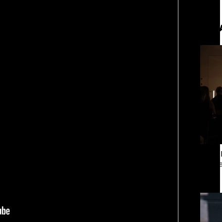
а
ации, —
ЧИТ
вания, при котором подросток под
ресса полностью уходит в себя,
ь, есть и реагировать на внешний
рнем по имени Нур (Саид Эль
оини Шаи (Дуа Бутарбуш
м отказали в получении вида на
получных европейских стран.
обудить Нура к жизни:
«РБК 
икает в его ужасные сны, в которых
пров
в Европу.
ЧИТ
ственной составляющей фильма его
бросердечный призыв («Только вы
ет для тех, кто не понял,