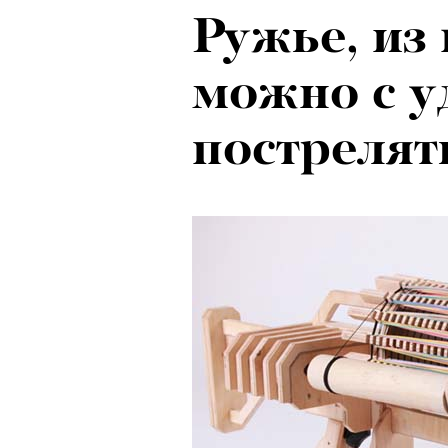
Ружье, из
Локарно-2
можно с у
показали 
пострелят
фестиваля
кино