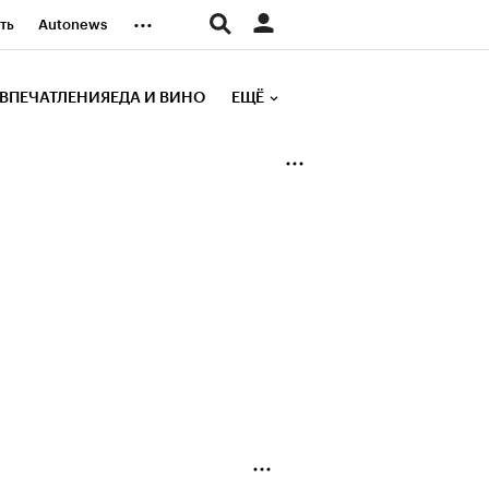
...
ть
Autonews
К Образование
ВПЕЧАТЛЕНИЯ
ЕДА И ВИНО
ЕЩЁ
д
Стиль
е рейтинги
иа
Финансы