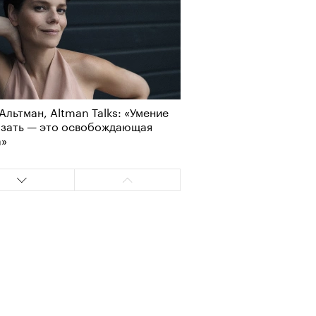
Альтман, Altman Talks: «Умение
азать — это освобождающая
Визионеры» и masters:dom
а»
ели первую резиденцию