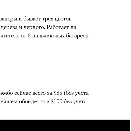
нни Лиатар и Жереми
фанеры и бывает трех цветов —
дерева и черного. Работает на
Лока
гателе от 5 пальчиковых батареек.
бассе
ом на политическую актуальность —
пуст
е Пьяццы Гранде
ма «Зеленые глаза» (Les Yeux
 Фанни Лиатар и Жереми Труиля.
рин» — отнюдь не байопик первого
а сноса многоквартирного
аине, которому было присвоено его
мбо сейчас всего за $85 (без учета
нейшем обойдется в $100 без учета
рину» в оригинальности: мы уже
игрантских семей (даже
и в кому. В этом случае проблема со