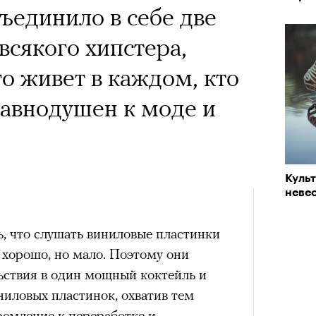
х первое восхождение в
ъединило в себе две
тера
 последним, а другие
всякого хипстера,
сковать жизнью?
го живет в каждом, кто
пинисты объясняют, как
 равнодушен к моде и
еловека и почему к ней
лой
Куль
невес
Поче
ь, что слушать виниловые пластинки
рам-канал «РБК Стиль»
 хорошо, но мало. Поэтому они
ьствия в один мощный коктейль и
иниловых пластинок, охватив тем
емление к переработке и