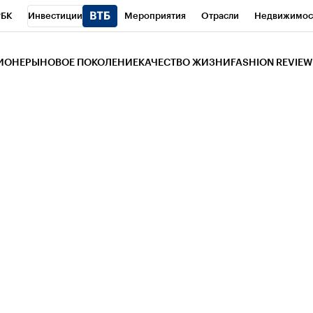
РБК
Инвестиции
Мероприятия
Отрасли
Недвижимос
и
Телеканал
РБК Вино
Спорт
Школа управления РБК
РБ
ЗИОНЕРЫ
НОВОЕ ПОКОЛЕНИЕ
КАЧЕСТВО ЖИЗНИ
FASHION REVIEW
РБК Life
Тренды
Визионеры
Национальные проекты
Горо
 Бизнес-среда
Дискуссионный клуб
Исследования
Кредитны
Газета
Спецпроекты СПб
Конференции СПб
Спецпроекты
трагентов
Политика
Экономика
Бизнес
Технологии и мед
ой валюты