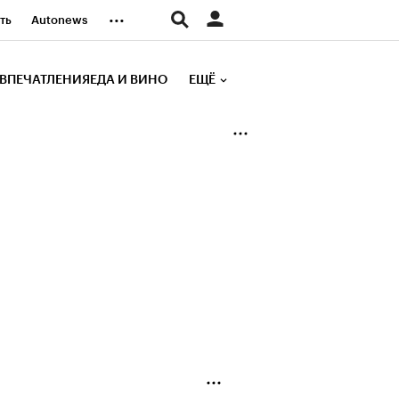
...
ть
Autonews
К Образование
ВПЕЧАТЛЕНИЯ
ЕДА И ВИНО
ЕЩЁ
д
Стиль
е рейтинги
иа
Финансы