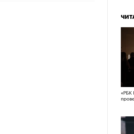
в идут в горы
не ради опасности, а
 свободы и внутреннего смысла.
ЧИТ
тличают
психологическая
а, способность к самоконтролю и
ишения.
гает
иначе смотреть на эмоции
,
бранным.
анском Каракоруме
погиб
всемирно
«РБК 
инист Нирмал Пурджа. Экспедиция
пров
н возглавлял, попала под лавину на
ЧИТ
 спасатели обнаружили тела
й спецназовец шел к
 планировал стать первым