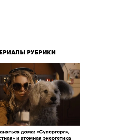
ЕРИАЛЫ РУБРИКИ
ЕРИАЛЫ РУБРИКИ
аняться дома: «Супергерл»,
да как лекарство: как
тная» и атомная энергетика
улки стали новой формой