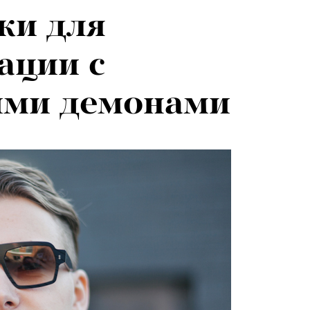
ки для
я альпиниста:
ации с
агедии не
ими демонами
вают от похода