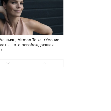
Альтман, Altman Talks: «Умение
Визионеры» и masters:dom
азать — это освобождающая
ели первую резиденцию
а»