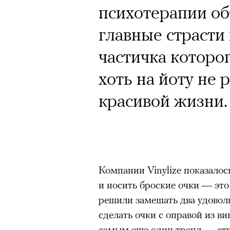
Почему для одни
психотерапии об
горы становится
главные страсти 
готовы снова ри
частичка которо
Психологи и аль
хоть на йоту не
высота меняет ч
красивой жизни.
тянет с новой си
Компании Vinylize показалос
Подписывайтесь на телег
и носить броские очки — это
решили замешать два удовол
сделать очки с оправой из в
самым еще один тренд — стр