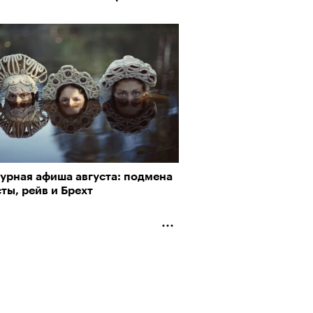
пии
турная афиша августа: подмена
ты, рейв и Брехт
му важны гормоны стресса