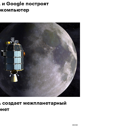
 и Google построят
ркомпьютер
 создает межпланетарный
рнет