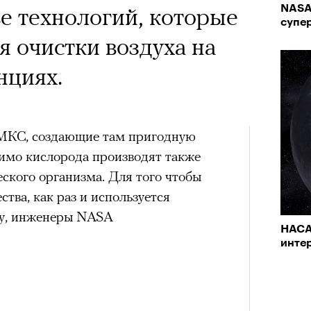
ве технологий, которые
NASA
супе
я очистки воздуха на
нциях.
а МКС, создающие там пригодную
имо кислорода производят также
еского организма. Для того чтобы
ства, как раз и используется
ову, инженеры NASA
НАСА
инте