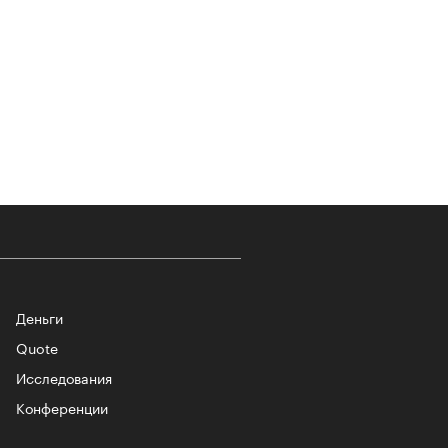
т ли человек прожить 180 лет:
ает Станислав Скакун
Деньги
Quote
Исследования
лаборации, которые нельзя
стить
Конференции