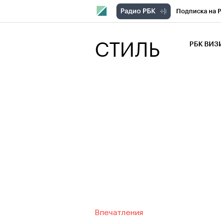
Подписка на 
РБК Компани
СТИЛЬ
РБК ВИ
РБК Курсы
Крипто
РБК
Франшизы
Проверка кон
Рынок наличн
Впечатления