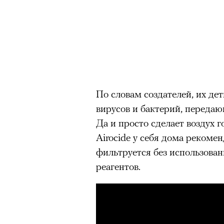
можно ч
По словам создателей, их де
вирусов и бактерий, переда
Да и просто сделает воздух г
Airocide у себя дома рекоме
фильтруется без использова
реагентов.