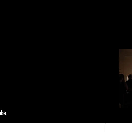
ЧИТ
«РБК 
пров