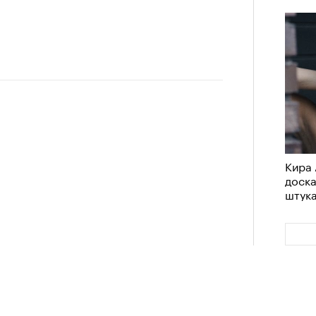
Кира 
доск
штук