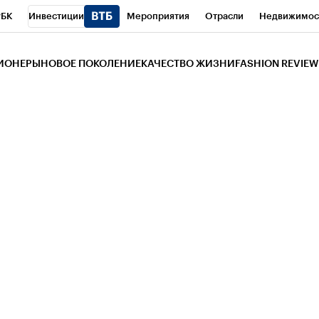
РБК
Инвестиции
Мероприятия
Отрасли
Недвижимос
и
Телеканал
РБК Вино
Спорт
Школа управления РБК
РБ
ЗИОНЕРЫ
НОВОЕ ПОКОЛЕНИЕ
КАЧЕСТВО ЖИЗНИ
FASHION REVIEW
РБК Life
Тренды
Визионеры
Национальные проекты
Горо
 Бизнес-среда
Дискуссионный клуб
Исследования
Кредитны
Газета
Спецпроекты СПб
Конференции СПб
Спецпроекты
трагентов
Политика
Экономика
Бизнес
Технологии и мед
ой валюты