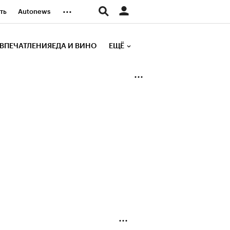
...
ть
Autonews
К Образование
ВПЕЧАТЛЕНИЯ
ЕДА И ВИНО
ЕЩЁ
д
Стиль
е рейтинги
иа
Финансы