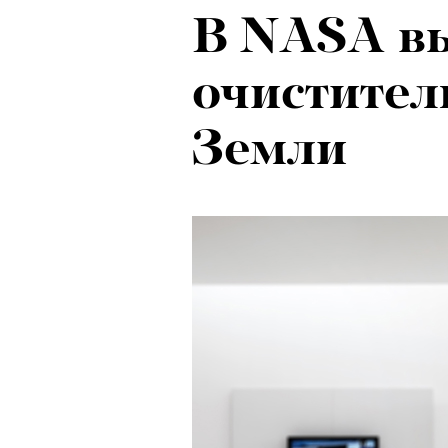
В NASA в
очистител
Земли