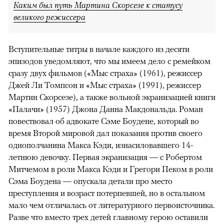
Спилбергом
«Мыс страха» получил спорную критику,
но стал очередным примером возрождения интереса к
жанру триллера.
Каким был путь Мартина Скорсезе к статусу
великого режиссера
Вступительные титры в начале каждого из десяти
эпизодов уведомляют, что мы имеем дело с ремейком
сразу двух фильмов («Мыс страха» (1961), режиссер
Джей Ли Томпсон и «Мыс страха» (1991), режиссер
Мартин Скорсезе), а также вольной экранизацией книги
«Палачи» (1957) Джона Данна Макдональда. Роман
повествовал об адвокате Сэме Боудене, который во
время Второй мировой дал показания против своего
однополчанина Макса Кэди, изнасиловавшего 14-
летнюю девочку. Первая экранизация — с Робертом