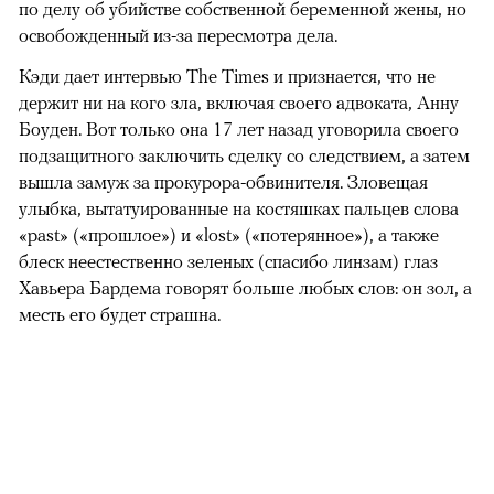
день семейного празднования Дня независимости США
с удивлением обнаруживают уложенных в рядочек
мертвых скунсов у бассейна. Возможно, это как-то
связано с тем, что накануне из тюрьмы вышел Макс
Кэди (Хавьер Бардем), отсидевший 17 лет за решеткой
по делу об убийстве собственной беременной жены, но
освобожденный из-за пересмотра дела.
Кэди дает интервью The Times и признается, что не
держит ни на кого зла, включая своего адвоката, Анну
Боуден. Вот только она 17 лет назад уговорила своего
подзащитного заключить сделку со следствием, а затем
вышла замуж за прокурора-обвинителя. Зловещая
улыбка, вытатуированные на костяшках пальцев слова
«past» («прошлое») и «lost» («потерянное»), а также
блеск неестественно зеленых (спасибо линзам) глаз
Хавьера Бардема говорят больше любых слов: он зол, а
месть его будет страшна.