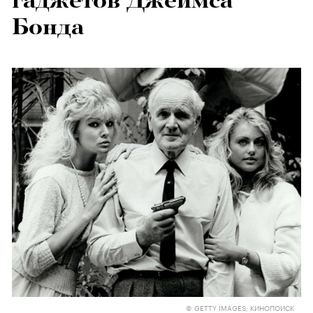
гаджетов Джеймса
Бонда
© GETTY IMAGES; КИНОПОИСК