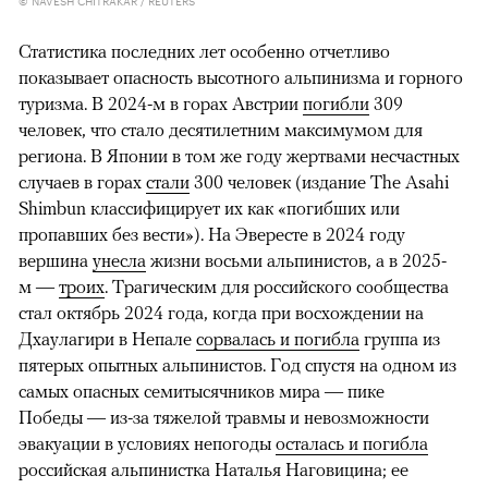
© NAVESH CHITRAKAR / REUTERS
Статистика последних лет особенно отчетливо
показывает опасность высотного альпинизма и горного
туризма. В 2024-м в горах Австрии
погибли
309
человек, что стало десятилетним максимумом для
региона. В Японии в том же году жертвами несчастных
случаев в горах
стали
300 человек (издание The Asahi
Shimbun классифицирует их как «погибших или
пропавших без вести»). На Эвересте в 2024 году
вершина
унесла
жизни восьми альпинистов, а в 2025-
м —
троих
. Трагическим для российского сообщества
стал октябрь 2024 года, когда при восхождении на
Дхаулагири в Непале
сорвалась и погибла
группа из
пятерых опытных альпинистов. Год спустя на одном из
самых опасных семитысячников мира — пике
Победы — из-за тяжелой травмы и невозможности
эвакуации в условиях непогоды
осталась и погибла
российская альпинистка Наталья Наговицина; ее