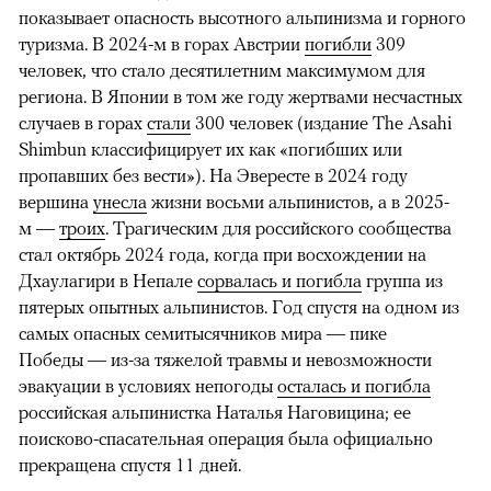
показывает опасность высотного альпинизма и горного
туризма. В 2024-м в горах Австрии
погибли
309
человек, что стало десятилетним максимумом для
региона. В Японии в том же году жертвами несчастных
случаев в горах
стали
300 человек (издание The Asahi
Shimbun классифицирует их как «погибших или
пропавших без вести»). На Эвересте в 2024 году
вершина
унесла
жизни восьми альпинистов, а в 2025-
м —
троих
. Трагическим для российского сообщества
стал октябрь 2024 года, когда при восхождении на
Дхаулагири в Непале
сорвалась и погибла
группа из
пятерых опытных альпинистов. Год спустя на одном из
самых опасных семитысячников мира — пике
Победы — из-за тяжелой травмы и невозможности
эвакуации в условиях непогоды
осталась и погибла
российская альпинистка Наталья Наговицина; ее
поисково-спасательная операция была официально
прекращена спустя 11 дней.