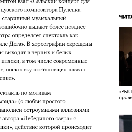
мптон взял «Сельский концерт для
нцузского композитора Пуленка.
ЧИТ
я старинный музыкальный
езошибочно выдают более позднее
атра определяет спектакль как
тиле Дега». В хореографии скрещены
ы выходят в черных и белых
 пляски, в том числе современные
е, поскольку постановщик назвал
сике».
«РБК 
пектакль по мотивам
пров
ьфида» (о любви простого
) наполнен остроумными аллюзиями
 автора «Лебединого озера» с
ки», действие которой происходит