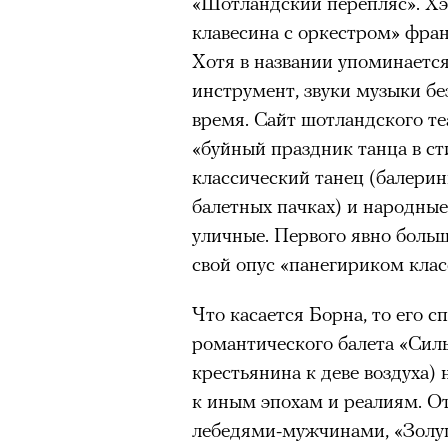
«Шотландский перепляс». Хэ
клавесина с оркестром» фра
Хотя в названии упоминаетс
инструмент, звуки музыки б
время. Сайт шотландского те
«буйный праздник танца в с
классический танец (балерин
балетных пачках) и народные
уличные. Первого явно больш
свой опус «панегириком клас
Что касается Борна, то его с
романтического балета «Сил
крестьянина к деве воздуха
к иным эпохам и реалиям. От
лебедями-мужчинами, «Золуш