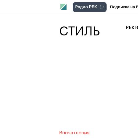
Подписка на 
РБК Компани
СТИЛЬ
РБК 
РБК Курсы
РБК Бизнес-с
Спецпроекты
Экономика
Впечатления