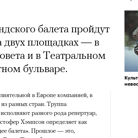
дского балета пройдут
на двух площадках — в
овета и в Театральном
тном бульваре.
Куль
невес
лиятельной в Европе компанией, в
 из разных стран. Труппа
ь исполняют разного рода репертуар,
стофер Хэмпсон определяет как
ее балета». Прошлое — это,