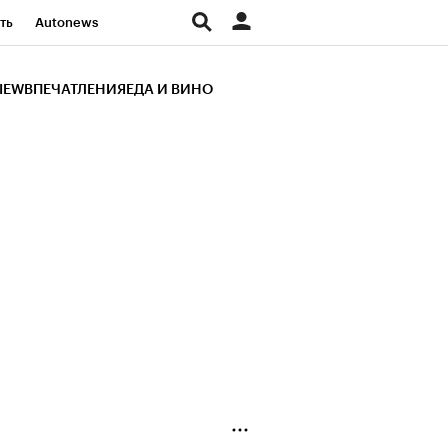
ть
Autonews
К Образование
IEW
ВПЕЧАТЛЕНИЯ
ЕДА И ВИНО
д
Стиль
Крипто
и
Франшизы
Газета
ов
Политика
ты