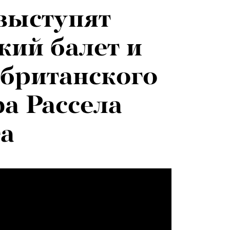
выступят
ий балет и
британского
а Рассела
а