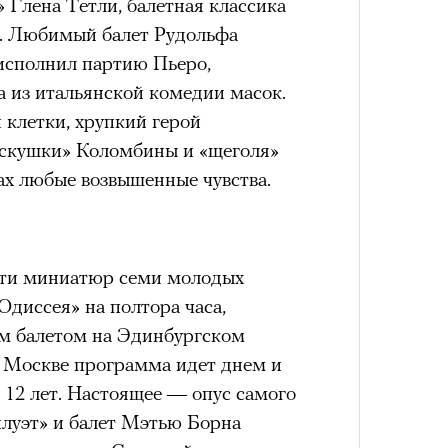
 Глена Тетли, балетная классика
а. Любимый балет Рудольфа
 исполнил партию Пьеро,
а из итальянской комедии масок.
 клетки, хрупкий герой
аскушки» Коломбины и «щеголя»
ах любые возвышенные чувства.
яти миниатюр семи молодых
Одиссея» на полтора часа,
м балетом на Эдинбургском
В Москве программа идет днем и
 12 лет. Настоящее — опус самого
луэт» и балет Мэтью Борна