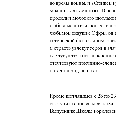
во время войны, и «Спящей 
можно ждать многого. В осн
проделки молодого шотландца
любовные интрижки, секс и р
любимой девушке Эффи, он п
готической феи с лицом, ра
и страсть увлекут героя в зл
где тусуются готы и, как пис
отсутствуют причинно-следст
на хеппи-энд не похож.
Кроме шотландцев с 23 по 26
выступит танцевальная комп
Выпускник Школы королевско