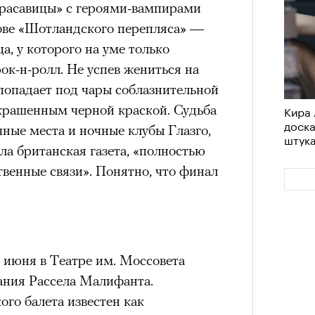
красавицы» с героями-вампирами
ове «Шотландского перепляса» —
, у которого на уме только
ок-н-ролл. Не успев жениться на
опадает под чары соблазнительной
скрашенным черной краской. Судьба
Кира 
доск
ачные места и ночные клубы Глазго,
штук
ала британская газета, «полностью
венные связи». Понятно, что финал
 июня в Театре им. Моссовета
ания Рассела Малифанта.
го балета известен как