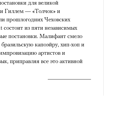
Сможе
постановки для великой
отвеч
ви Гиллем — «Толчок» и
ли прошлогодних Чеховских
ent состоит из пяти независимых
овые постановки. Малифант смело
бразильскую капоэйру, хип-хоп и
 импровизацию артистов и
ык, приправляя все это активной
4 кол
пропу