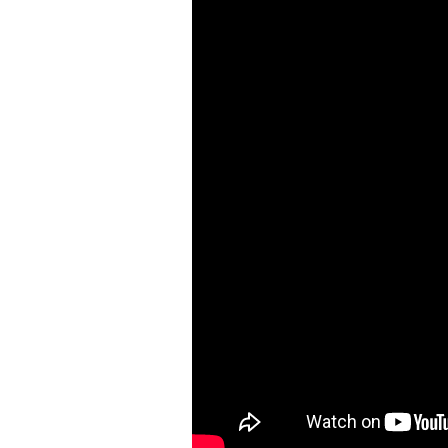
Париже в интерьерах дворца X
главными новинками вроде с
выложить первые кадры в за
получил резкую порцию кри
звезд отечественные игроки
хотя бы Gloria Jeans и Ирину
Водянову и даже далеких от 
в кампании Lavarice и Эльзу 