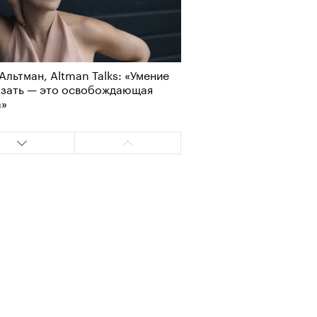
-2026
Альтман, Altman Talks: «Умение
азать — это освобождающая
а»
учших российских брендов
тики. Топ «РБК Стиль» — 2026
т ли человек прожить 180 лет:
ает Станислав Скакун