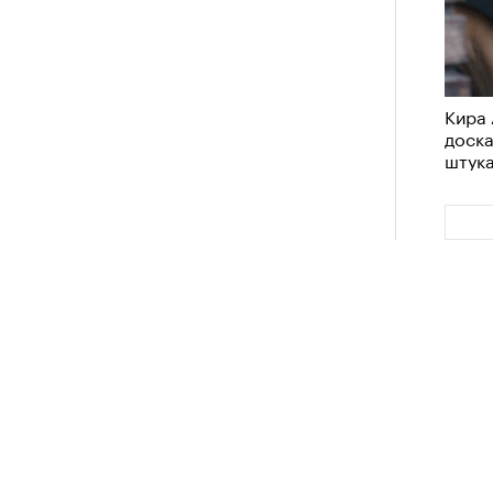
лета
нсеров, деятелей искусства или
 из самых действенных способов
Кира 
 Особенно сейчас, когда любая
доск
ток, а информационный шум
штук
сти.
 заключить контракт с мировой
ечной репутацией.
Почему бренды
100 л
мпаний западных знаменитостей? У
косме
йный вес: о них регулярно пишут
и и сотни миллионов подписчиков.
также нередко показывают, что
знает мировых звезд, чем многих
Сможе
кую персону, бренд рассчитывает на
отвеч
емости и выход за пределы