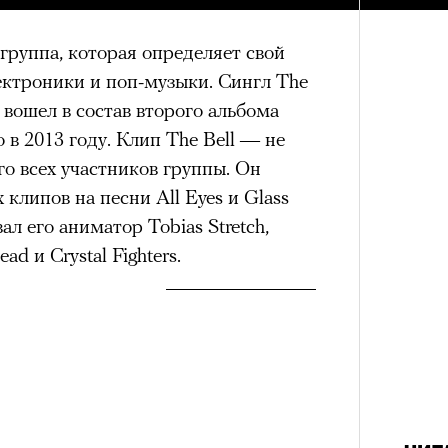
штук
 группа, которая определяет свой
ектроники и поп-музыки. Сингл The
и вошел в состав второго альбома
 в 2013 году. Клип The Bell — не
го всех участников группы. Он
клипов на песни All Eyes и Glass
л его аниматор Tobias Stretch,
ad и Crystal Fighters.
Сможе
отвеч
зи Хантингтон-Уайтли в рекламной кампании
nika
ЕСС-СЛУЖБА EKONIKA
нгтон-Уайтли, одни пользователи