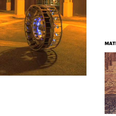
МАТ
узи Хантингтон-Уайтли в рекламной кампании Ekonika
© ПРЕСС-СЛУЖБА EKONIKA
ТОР
ЕКАТЕРИНА ВОРОБЬЕВА
05 АВГУСТА 2026