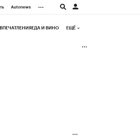
...
ть
Autonews
К Образование
ВПЕЧАТЛЕНИЯ
ЕДА И ВИНО
ЕЩЁ
д
Стиль
е рейтинги
иа
Финансы