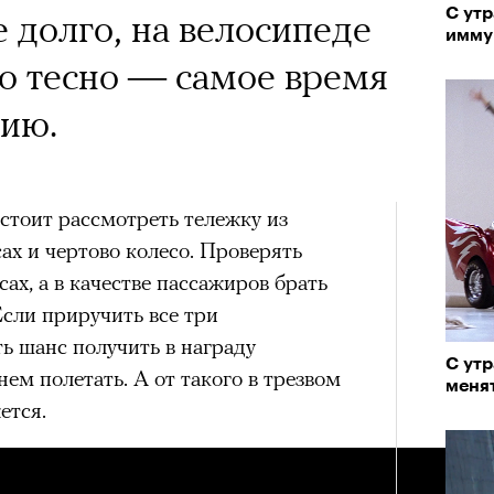
С утр
 долго, на велосипеде
имму
a с Роузи Хантингтон-
ро тесно — самое время
споры об уместности
зию.
жной звездой, расходах
зможном росте цен на
стоит рассмотреть тележку из
ах и чертово колесо. Проверять
опросили разобрать кейс
ах, а в качестве пассажиров брать
ину Зуеву
Если приручить все три
ь шанс получить в награду
ЧИТ
С утр
ем полетать. А от такого в трезвом
меня
ер последних дней. Российский
ется.
 рекламной кампании британскую
он-Уайтли. Cъемки проходили в