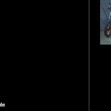
VIII века, а Роузи позировала с
умки-таксы. Бренд едва успел
прещенной социальной сети, как
тики. При этом снимать мировых
«РБК 
 рынка уже привыкли: вспомнить
пров
 Шейк, 12 Storeez и Наталью
российского контекста Тину Кунаки
С утр
Хоск у самой Ekonika.
дово
Кира 
доск