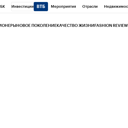
РБК
Инвестиции
Мероприятия
Отрасли
Недвижимос
и
Телеканал
РБК Вино
Спорт
Школа управления РБК
РБ
ЗИОНЕРЫ
НОВОЕ ПОКОЛЕНИЕ
КАЧЕСТВО ЖИЗНИ
FASHION REVIEW
РБК Life
Тренды
Визионеры
Национальные проекты
Горо
 Бизнес-среда
Дискуссионный клуб
Исследования
Кредитны
Газета
Спецпроекты СПб
Конференции СПб
Спецпроекты
трагентов
Политика
Экономика
Бизнес
Технологии и мед
ой валюты