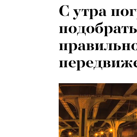
С утра по
Ход корол
подобрать
маркетоло
правильно
с Ekonika 
передвиж
Хантингто