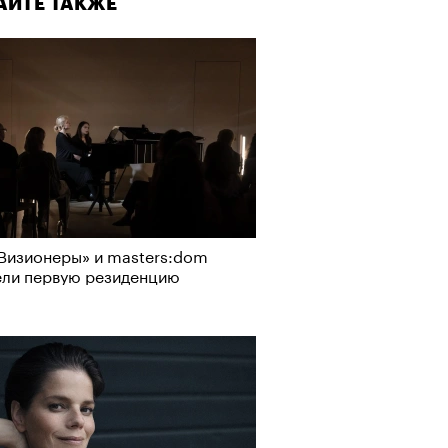
АЙТЕ ТАКЖЕ
лаборации, которые нельзя
стить
Визионеры» и masters:dom
ели первую резиденцию
, пижамные, из костюмной
: самые актуальные шорты