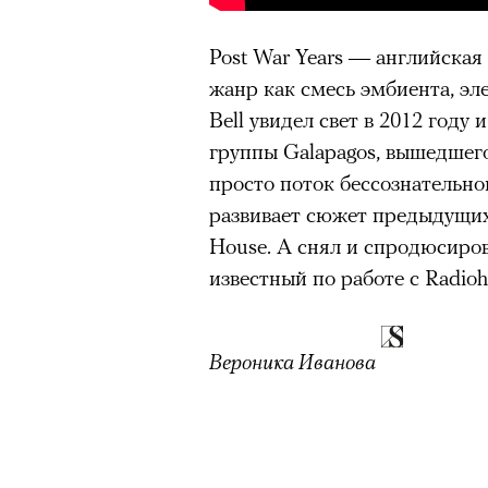
Post War Years — английская
жанр как смесь эмбиента, эл
Bell увидел свет в 2012 году 
группы Galapagos, вышедшего
просто поток бессознательно
развивает сюжет предыдущих 
House. А снял и спродюсирова
известный по работе с Radiohe
Роу
1
8
Вероника Иванова
из
Eko
© ПР
Критикуя кейс с Роузи Ханти