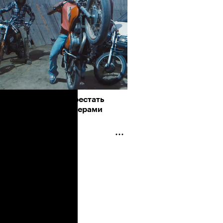
Визионеры» и masters:dom
ели первую резиденцию
а погромче: как перестать
льствоваться полумерами
Альтман, Altman Talks: «Умение
азать — это освобождающая