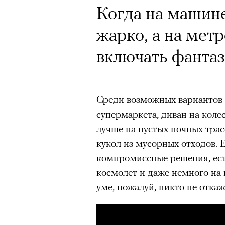
Когда на машине
Кампания Ekonik
жарко, а на мет
Уайтли вызвала 
включать фанта
работы с зарубе
на рекламу и во
Среди возможных вариантов 
супермаркета, диван на колес
обувь бренда. П
лучше на пустых ночных трасс
маркетолога Ир
кукол из мусорных отходов. 
компромиссные решения, ест
космолет и даже немного на н
Ekonika — главный ньюсмейк
уме, пожалуй, никто не откаж
бренд снял в осенне-зимней
супермодель Роузи Хантингт