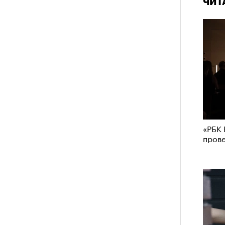
ЧИТ
 нельзя было пригласить локальную
дположениями, что теперь Ekonika
елий, чтобы «покрыть» контракт с
та бренд удалил фото из своего
4 кол
лежит компании Meta, чья
пропу
емистской и запрещена в РФ),
но
 этом в компании пояснили, что
риальных ограничений на
пермоделью.
«РБК 
пров
Карго
ткани
у restore, бренд-консультант, eх CMO Ekonika