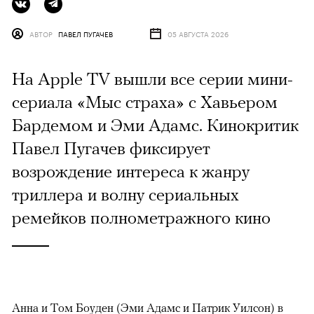
АВТОР
ПАВЕЛ ПУГАЧЕВ
05 АВГУСТА 2026
На Apple TV вышли все серии мини-
сериала «Мыс страха» с Хавьером
Бардемом и Эми Адамс. Кинокритик
Павел Пугачев фиксирует
возрождение интереса к жанру
триллера и волну сериальных
ремейков полнометражного кино
Анна и Том Боуден (Эми Адамс и Патрик Уилсон) в