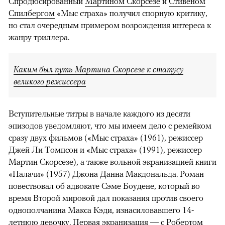
Спродюсированный
Мартином Скорсезе
и
Стивеном
Спилбергом
«Мыс страха» получил спорную критику,
но стал очередным примером возрождения интереса к
жанру триллера.
Каким был путь Мартина Скорсезе к статусу
великого режиссера
Вступительные титры в начале каждого из десяти
эпизодов уведомляют, что мы имеем дело с ремейком
сразу двух фильмов («Мыс страха» (1961), режиссер
Джей Ли Томпсон и «Мыс страха» (1991), режиссер
Мартин Скорсезе), а также вольной экранизацией книги
«Палачи» (1957) Джона Данна Макдональда. Роман
повествовал об адвокате Сэме Боудене, который во
время Второй мировой дал показания против своего
однополчанина Макса Кэди, изнасиловавшего 14-
летнюю девочку. Первая экранизация — с Робертом