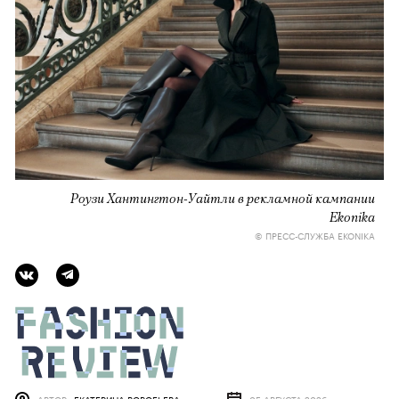
Роузи Хантингтон-Уайтли в рекламной кампании
Ekonika
© ПРЕСС-СЛУЖБА EKONIKA
АВТОР
ЕКАТЕРИНА ВОРОБЬЕВА
05 АВГУСТА 2026