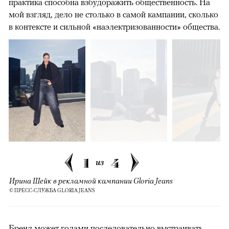
практика способна взбудоражить общественность. На
мой взгляд, дело не столько в самой кампании, сколько
в контексте и сильной «наэлектризованности» общества.
1
4
из
Ирина Шейк в рекламной кампании Gloria Jeans
© ПРЕСС-СЛУЖБА GLORIA JEANS
Бренд может годами последовательно выстраивать