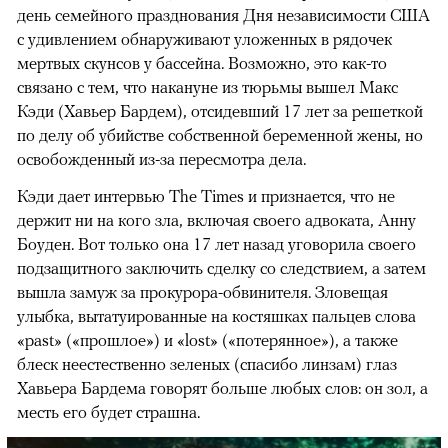
день семейного празднования Дня независимости США
с удивлением обнаруживают уложенных в рядочек
мертвых скунсов у бассейна. Возможно, это как-то
связано с тем, что накануне из тюрьмы вышел Макс
Кэди (Хавьер Бардем), отсидевший 17 лет за решеткой
по делу об убийстве собственной беременной жены, но
освобожденный из-за пересмотра дела.
Кэди дает интервью The Times и признается, что не
держит ни на кого зла, включая своего адвоката, Анну
Боуден. Вот только она 17 лет назад уговорила своего
подзащитного заключить сделку со следствием, а затем
вышла замуж за прокурора-обвинителя. Зловещая
улыбка, вытатуированные на костяшках пальцев слова
«past» («прошлое») и «lost» («потерянное»), а также
блеск неестественно зеленых (спасибо линзам) глаз
Хавьера Бардема говорят больше любых слов: он зол, а
месть его будет страшна.