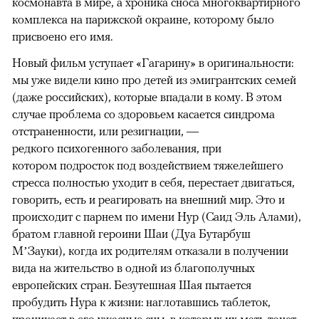
космонавта в мире, а хроника сноса многоквартирного
комплекса на парижской окраине, которому было
присвоено его имя.
Новый фильм уступает «Гагарину» в оригинальности:
мы уже видели кино про детей из эмигрантских семей
(даже российских), которые впадали в кому. В этом
случае проблема со здоровьем касается синдрома
отстраненности, или резигнации, —
редкого психогенного заболевания, при
котором подросток под воздействием тяжелейшего
стресса полностью уходит в себя, перестает двигаться,
говорить, есть и реагировать на внешний мир. Это и
происходит с парнем по имени Нур (Саид Эль Алами),
братом главной героини Шаи (Дуа Бутарбуш
М’Зауки), когда их родителям отказали в получении
вида на жительство в одной из благополучных
европейских стран. Безутешная Шая пытается
пробудить Нура к жизни: наглотавшись таблеток,
проникает в его ужасные сны, в которых их мать тонет