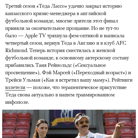
Третий сезон «Теда Лассо» удачно закрыл историю
канзасского кризис-менеджера в английской
футбольной команде, многие зрители этот финал
приняли за окончательное прощание. Но не тут-то
было — Apple TV тряхнула фем-оптикой и написала
четвертый сезон, вернув Теда в Англию и в клуб AFC
Richmond. Теперь история сместилась к женской
футбольной команде, к основному актерскому составу
прибавились Таня Рейнольдс («Сексуальное
просвещение»), Фэй Марсей («Переходный возраст») и
00:00
/
00:00
Трейси Ульман («Как я встретил вашу маму»). Рейтинги
взлетели
— похоже, что терапевтическое присутствие
Теда снова актуально в нашем травмированном
инфополе.