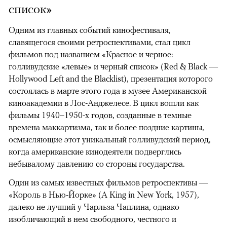
список»
Одним из главных событий кинофестиваля,
славящегося своими ретроспективами, стал цикл
фильмов под названием «Красное и черное:
голливудские «левые» и черный список» (Red & Black —
Hollywood Left and the Blacklist), презентация которого
состоялась в марте этого года в музее Американской
киноакадемии в Лос-Анджелесе. В цикл вошли как
фильмы 1940–1950-х годов, созданные в темные
времена маккартизма, так и более поздние картины,
осмысляющие этот уникальный голливудский период,
когда американские кинодеятели подверглись
небывалому давлению со стороны государства.
Один из самых известных фильмов ретроспективы —
«Король в Нью-Йорке» (A King in New York, 1957),
далеко не лучший у Чарльза Чаплина, однако
изобличающий в нем свободного, честного и