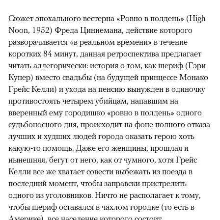
Сюжет эпохального вестерна «Ровно в полдень» (High
Noon, 1952) Фреда Циннемана, действие которого
разворачивается «в реальном времени» в течение
коротких 84 минут, данная ретроспектива предлагает
читать аллегорически: история о том, как шериф (Гэри
Купер) вместо свадьбы (на будущей принцессе Монако
Грейс Келли) и ухода на пенсию вынужден в одиночку
противостоять четырем убийцам, напавшим на
вверенный ему городишко «ровно в полдень» одного
судьбоносного дня, происходит на фоне полного отказа
лучших и худших людей города оказать герою хоть
какую-то помощь. Даже его женщины, прошлая и
нынешняя, бегут от него, как от чумного, хотя Грейс
Келли все же хватает совести выбежать из поезда в
последний момент, чтобы заправски пристрелить
одного из уголовников. Ничто не располагает к тому,
чтобы шериф оставался в чахлом городке (то есть в
Америке), все население которого состоит