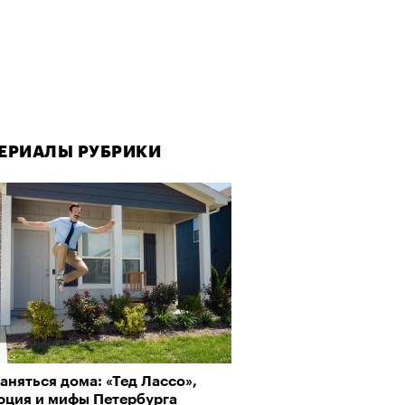
ЕРИАЛЫ РУБРИКИ
ЕРИАЛЫ РУБРИКИ
аняться дома: «Тед Лассо»,
рно-2025: Япония наносит
юция и мифы Петербурга
ной удар