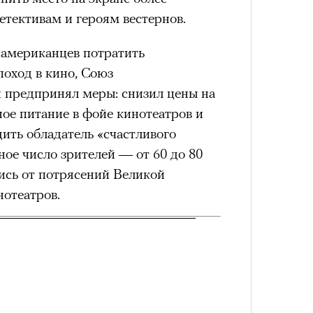
Как т
тективам и героям вестернов.
выра
Кира 
Вост
доск
штук
 американцев потратить
поход в кино, Союз
 предпринял меры: снизил цены на
ное питание в фойе кинотеатров и
дить обладатель «счастливого
ное число зрителей — от 60 до 80
сь от потрясений Великой
нотеатров.
Умный
осваи
Сможе
Trave
отвеч