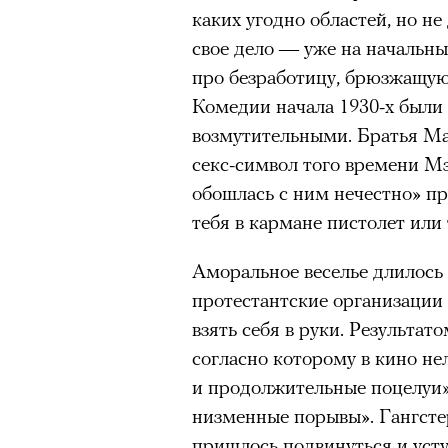
можно ч
каких угодно областей, но н
очнувшийся Нур) точно не б
свое дело — уже на начальны
обострения мигрантского кри
про безработицу, брюзжащую
Комедии начала 1930-х были
возмутительными. Братья Мар
Адресованн
секс-символ того времени Мэ
обошлась с ним нечестно» п
добросерд
тебя в кармане пистолет или
точно не б
Аморальное веселье длилось 
протестантские организации
дни очередн
взять себя в руки. Результат
мигрантск
согласно которому в кино н
и продолжительные поцелуи»
низменные порывы». Гангсте
пришлось подвинуться и усту