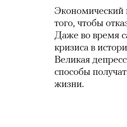
Кинокритик Стас
Экономический 
первых показах 
того, чтобы отка
темы
Даже во время 
кризиса в истори
Великая депресс
Подписывайтесь на телег
способы получат
жизни.
Зеленые глаза» Фанни Лиат
«Бумажный тигр» Джеймса 
«Охота» Уэйна Вапимуквы
Ретроспектива «Красное и че
список»