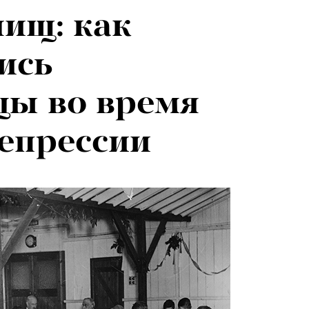
лищ: как
026: что
ись
на открытии
цы во время
 авторского
епрессии