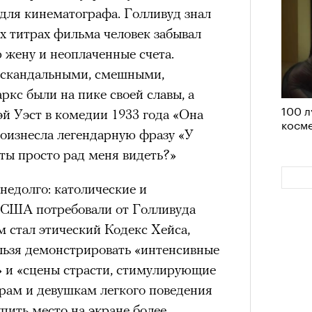
ерез
е для кинематографа. Голливуд знал
удет лишним в дни очередного
х титрах фильма человек забывал
зиса.
 жену и неоплаченные счета.
 скандальными, смешными,
кс были на пике своей славы, а
100 л
ый европейцам
й Уэст в комедии 1933 года «Она
косме
«РБК 
роизнесла легендарную фразу «У
пров
ечный призыв
 ты просто рад меня видеть?»
удет лишним в
недолго: католические и
 США потребовали от Голливуда
ого обострения
ом стал этический Кодекс Хейса,
ого кризиса.
ельзя демонстрировать «интенсивные
 и «сцены страсти, стимулирующие
рам и девушкам легкого поведения
пить место на экране более