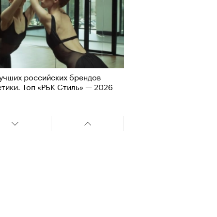
учших российских брендов
тики. Топ «РБК Стиль» — 2026
Визионеры» и masters:dom
ели первую резиденцию