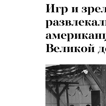
Игр и зре
Локарно-2
развлекал
показали 
американ
фестиваля
Великой д
кино