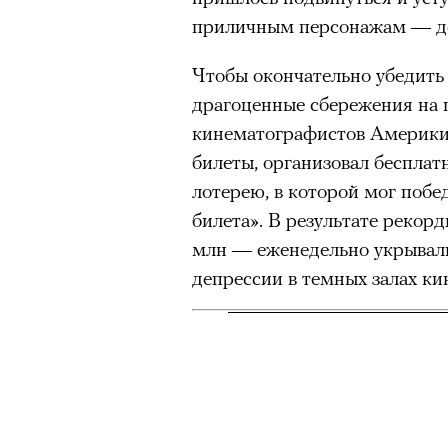
приличным персонажам — де
00:00
/
00:00
Чтобы окончательно убедить
драгоценные сбережения на 
кинематографистов Америки
билеты, организовал бесплат
лотерею, в которой мог побе
билета». В результате рекорд
млн — еженедельно укрывали
депрессии в темных залах ки
Курение
Кадр из фильма «Зеленые глаза»
© JUNE FILMS