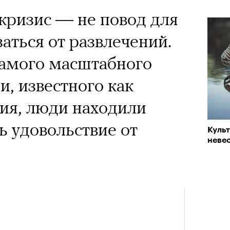
 Тыркин рассказывает о
«РБК 
кризис — не повод для
пров
на остросоциальные
заться от развлечений.
самого масштабного
и, известного как
ия, люди находили
рам-канал «РБК Стиль»
ь удовольствие от
Куль
Лока
невес
Корей
взро
Кира 
ар и Жереми Труиля
доск
штук
Грэя
рное: голливудские левые и черный