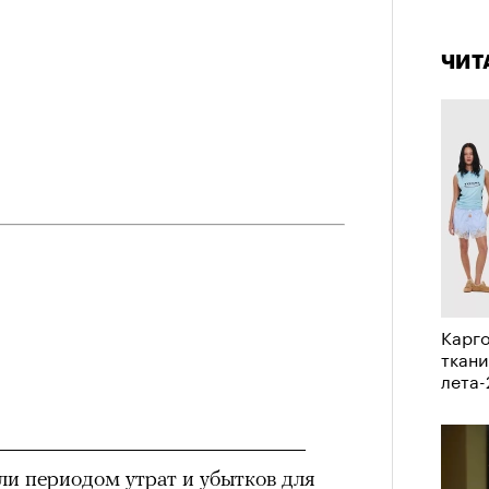
4 кол
а
пропу
ации, —
ЧИТ
вания, при котором подросток под
ресса полностью уходит в себя,
ь, есть и реагировать на внешний
рнем по имени Нур (Саид Эль
оини Шаи (Дуа Бутарбуш
м отказали в получении вида на
получных европейских стран.
обудить Нура к жизни:
Карго
икает в его ужасные сны, в которых
ткани
в Европу.
лета
ЧИТ
ственной составляющей фильма его
бросердечный призыв («Только вы
ли периодом утрат и убытков для
ет для тех, кто не понял,