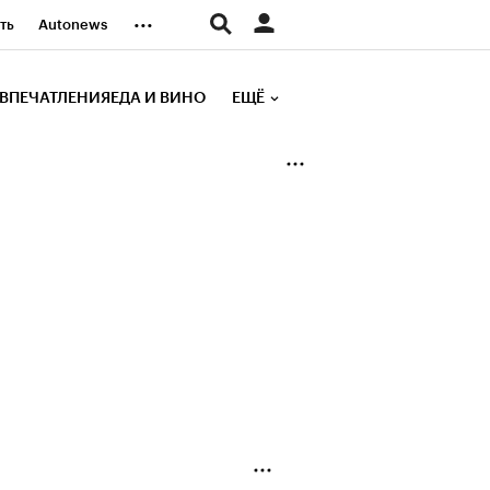
...
ть
Autonews
К Образование
ВПЕЧАТЛЕНИЯ
ЕДА И ВИНО
ЕЩЁ
д
Стиль
е рейтинги
иа
Финансы