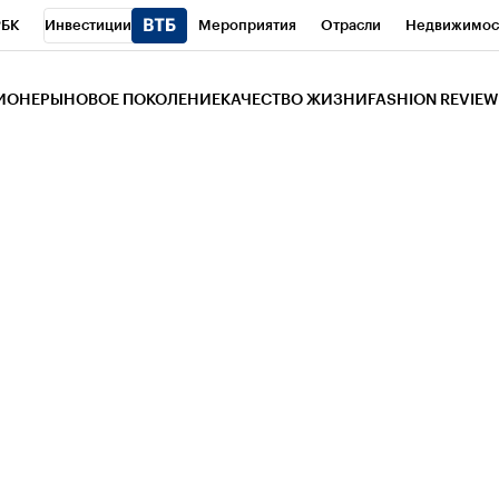
РБК
Инвестиции
Мероприятия
Отрасли
Недвижимос
и
Телеканал
РБК Вино
Спорт
Школа управления РБК
РБ
ЗИОНЕРЫ
НОВОЕ ПОКОЛЕНИЕ
КАЧЕСТВО ЖИЗНИ
FASHION REVIEW
РБК Life
Тренды
Визионеры
Национальные проекты
Горо
 Бизнес-среда
Дискуссионный клуб
Исследования
Кредитны
Газета
Спецпроекты СПб
Конференции СПб
Спецпроекты
трагентов
Политика
Экономика
Бизнес
Технологии и мед
ой валюты