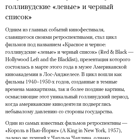
голливудские «левые» и черный
список»
Одним из главных событий кинофестиваля,
славящегося своими ретроспективами, стал цикл
фильмов под названием «Красное и черное:
голливудские «левые» и черный список» (Red & Black —
Hollywood Left and the Blacklist), презентация которого
состоялась в марте этого года в музее Американской
киноакадемии в Лос-Анджелесе. В цикл вошли как
фильмы 1940–1950-х годов, созданные в темные
времена маккартизма, так и более поздние картины,
осмысляющие этот уникальный голливудский период,
когда американские кинодеятели подверглись
небывалому давлению со стороны государства.
Один из самых известных фильмов ретроспективы —
«Король в Нью-Йорке» (A King in New York, 1957),
далеко не лучший у Чарльза Чаплина, однако