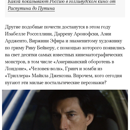
Какой показывают Россию в голливудском кино: от
Распутина до Путина
Другие подобные почести достанутся в этом году
Изабелле Росселлини, Даррену Аронофски, Азии
Ардженто, Виржини Эфира и знаменитому художнику
по гриму Рику Бейкеру, с помощью которого появились
на свет десятки самых известных кинематографических
монстров, в том числе «Американский оборотень в
Лондоне», «Человек-волк», Гринч и зомби из
«Триллера» Майкла Джексона. Впрочем, кого сегодня
пугают эти милые ностальгические персонажи?