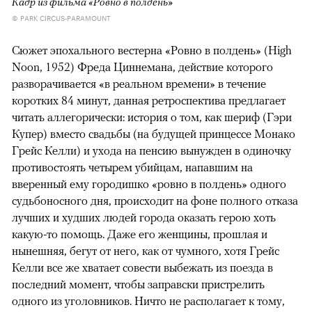
Кадр из фильма «Ровно в полдень»
© PARK CIRCUS-PARAMOUNT
Сюжет эпохального вестерна «Ровно в полдень» (High
Noon, 1952) Фреда Циннемана, действие которого
разворачивается «в реальном времени» в течение
коротких 84 минут, данная ретроспектива предлагает
читать аллегорически: история о том, как шериф (Гэри
Купер) вместо свадьбы (на будущей принцессе Монако
Грейс Келли) и ухода на пенсию вынужден в одиночку
противостоять четырем убийцам, напавшим на
вверенный ему городишко «ровно в полдень» одного
судьбоносного дня, происходит на фоне полного отказа
лучших и худших людей города оказать герою хоть
какую-то помощь. Даже его женщины, прошлая и
нынешняя, бегут от него, как от чумного, хотя Грейс
Келли все же хватает совести выбежать из поезда в
последний момент, чтобы заправски пристрелить
одного из уголовников. Ничто не располагает к тому,