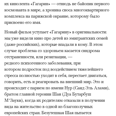
их кинолента «Гагарин» — отнюдь не байопик первого
космонавта в мире, а хроника сноса многоквартирного
комплекса на парижской окраине, которому было
присвоено его имя.
Новый фильм уступает «Гагарину» в оригинальности:
мы уже видели кино про детей из эмигрантских семей
(даже российских), которые впадали в кому. В этом
случае проблема со здоровьем касается синдрома
отстраненности, или резигнации, —
редкого психогенного заболевания, при
котором подросток под воздействием тяжелейшего
стресса полностью уходит в себя, перестает двигаться,
говорить, есть и реагировать на внешний мир. Это и
происходит с парнем по имени Нур (Саид Эль Алами),
братом главной героини Шаи (Дуа Бутарбуш
М’Зауки), когда их родителям отказали в получении
вида на жительство в одной из благополучных
европейских стран. Безутешная Шая пытается