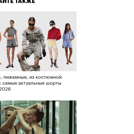
АЙТЕ ТАКЖЕ
Альтман, Altman Talks: «Умение
азать — это освобождающая
а»
, пижамные, из костюмной
: самые актуальные шорты
-2026