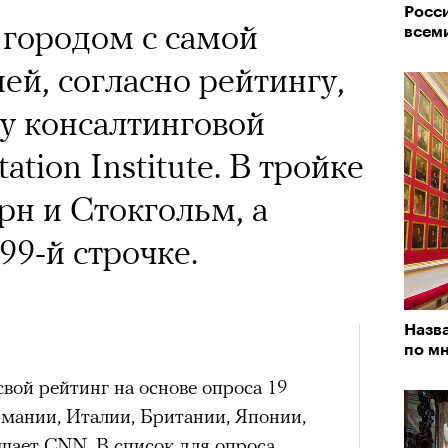
Росси
впер
 городом с самой
всем
чески ушел из жизни
ей, согласно рейтингу,
один из важнейших
у консалтинговой
ременности и настоящий
tion Institute. В тройке
овед Кристина
н и Стокгольм, а
азывает о его методе и
99-й строчке.
енивших язык
Театр
сегод
тра
Назв
по м
 свой рейтинг на основе опроса 19
«РБК 
рмании, Италии, Британии, Японии,
пров
бщает
CNN
. В список для опроса