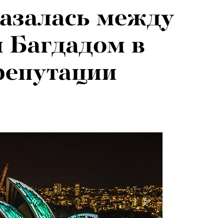
азалась между
 для людей от
 Багдадом в
ше: театровед —
репутации
ии Юрия