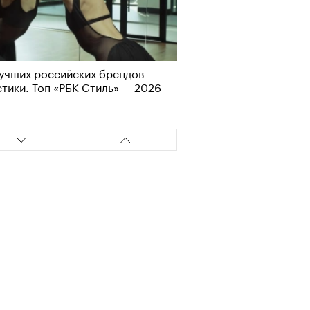
т ли человек прожить 180 лет:
ает Станислав Скакун
учших российских брендов
тики. Топ «РБК Стиль» — 2026
лаборации, которые нельзя
стить
оп-менеджер из Москвы
щивает гребешков на Дальнем
оке