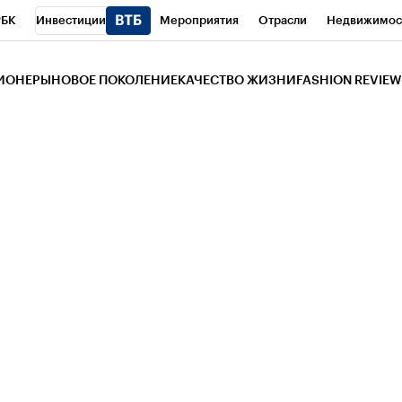
РБК
Инвестиции
Мероприятия
Отрасли
Недвижимос
и
Телеканал
РБК Вино
Спорт
Школа управления РБК
РБ
ЗИОНЕРЫ
НОВОЕ ПОКОЛЕНИЕ
КАЧЕСТВО ЖИЗНИ
FASHION REVIEW
РБК Life
Тренды
Визионеры
Национальные проекты
Горо
 Бизнес-среда
Дискуссионный клуб
Исследования
Кредитны
Газета
Спецпроекты СПб
Конференции СПб
Спецпроекты
трагентов
Политика
Экономика
Бизнес
Технологии и мед
ой валюты