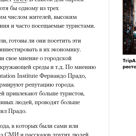
рам-канал «РБК Стиль»
отя бы одному из трех
им числом жителей, высоким
ния и часто посещаемые туристами.
а им. Пушкина артисты театра
и, готовы ли они посетить эти
» Юрия Бутусова. В спектакле,
 инвестировать в их экономику.
вует тот же актерский состав —
и свое мнение о городской
й Трибунцев, Полина Райкина,
TripA
окружающей среды и т.д. По мнению
рест
вак, Антон Кузнецов; мизансцены
ation Institute Фернандо Прадо,
рассказам артистов. Оригинальная
Кира 
доск
рмируют репутацию города.
ара еще после отъезда режиссера из
штук
ей привлекают больше туристов,
ащение после смерти Бутусова,
ливых людей, проводят больше
ода в Болгарии, можно назвать данью
ил Прадо.
м остро почувствовали в
 в 2002 году позвал Константин
ода, в которых были сами или
т последний российский спектакль
из СМИ и рассказов других людей.