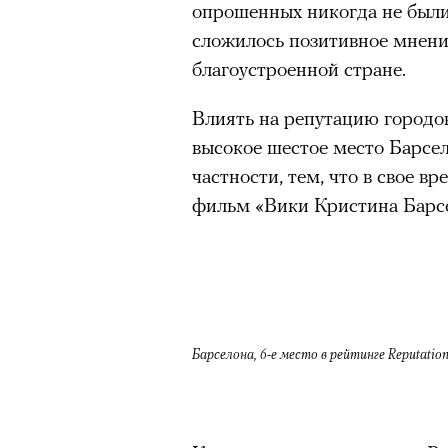
опрошенных никогда не были 
безвозвратно ушедшее время
сложилось позитивное мнение
благоустроенной стране.
Эта мертвая
Влиять на репутацию город
высокое шестое место Барсел
работает
частности, тем, что в свое в
фильм «Вики Кристина Барсе
видишь
сочинивш
действо со 
Барселона, 6-е место в рейтинге Reputation 
но отсутст