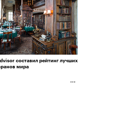
dvisor составил рейтинг лучших
оранов мира
Альтман, Altman Talks: «Умение
азать — это освобождающая
а»