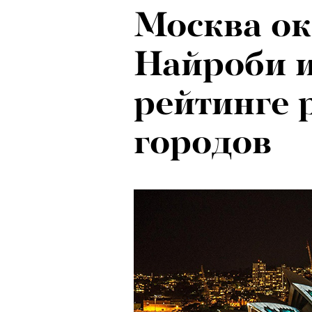
Москва ок
Рок-икона
Найроби и
20 и стар
рейтинге 
о наслед
городов
Бутусова