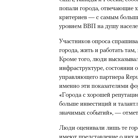
Подписывайтесь на телег
попали города, отвечающие х
критериев
—
с самым больш
уровнем ВВП на душу населе
В конце июня на сцене Театр
Участников опроса спрашивал
«Сатирикон» сыграли «Чайку
города, жить и работать там,
вышедшем в 2011 году, участ
Кроме того, люди высказывал
Агриппина Стеклова, Тимофе
инфраструктуре, состоянии 
Денис Суханов, Марьяна Спи
управляющего партнера Reput
восстанавливали по точным 
именно эти показателями фо
«Чайка» был снята с реперту
«Города с хорошей репутаци
России в 2022 году; ее возвр
больше инвестиций и талант
утонувшего в августе 2025 г
значимых событий», — отмет
памяти. Необходимость в это
«Сатириконе», куда Бутусова
Люди оценивали лишь те гор
Райкин и где до сих пор иде
имеют представление о них 