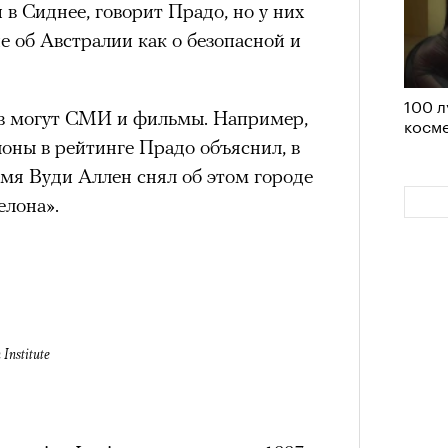
в Сиднее, говорит Прадо, но у них
.
Сможе
 об Австралии как о безопасной и
отвеч
100 л
 петля времени
ов могут СМИ и фильмы. Например,
косме
оны в рейтинге Прадо объяснил, в
 мощно — ты
ремя Вуди Аллен снял об этом городе
лона».
 человека,
его все это
своим участием,
4 кол
пропу
Institute
вующего в нем.
Как т
выра
Вост