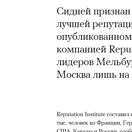
Сидней признан
Год назад траги
лучшей репутаци
Юрий Бутусов, 
опубликованном
режиссеров сов
компанией Reputa
визионер. Театр
лидеров Мельбур
Матвиенко расск
Москва лишь на 
спектаклях, изм
российского теа
Reputation Institute составил
тыс. человек из Франции, Ге
США, Канады и России, соо