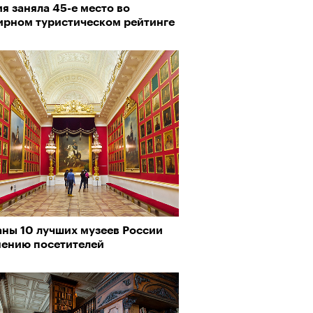
я заняла 45-е место во
ед
ирном туристическом рейтинге
 «Озеро»: «Заниматься театром
ня — это уже визионерство»
аны 10 лучших музеев России
нению посетителей
Визионеры» и masters:dom
ели первую резиденцию