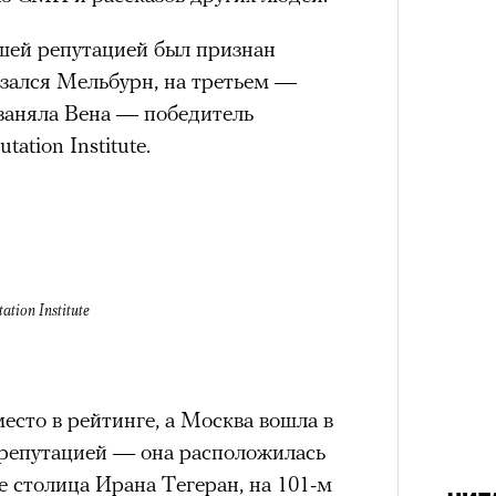
аила Дурненкова.
чшей репутацией был признан
азался Мельбурн, на третьем —
ЧИТ
 заняла Вена — победитель
Сможе
отвеч
ation Institute.
ation Institute
«РБК 
пров
есто в рейтинге, а Москва вошла в
4 кол
 репутацией — она расположилась
пропу
е столица Ирана Тегеран, на 101-м