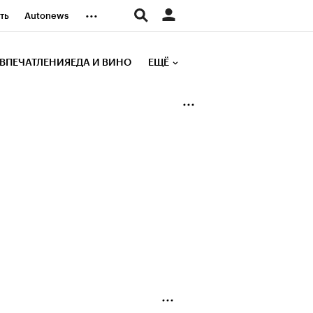
...
ть
Autonews
К Образование
ВПЕЧАТЛЕНИЯ
ЕДА И ВИНО
ЕЩЁ
д
Стиль
е рейтинги
иа
Финансы