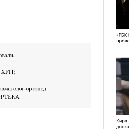
«РБК 
пров
вали:
 XFIT;
равматолог-ортопед
ОРТЕКА.
Кира 
доск