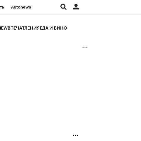
ть
Autonews
К Образование
IEW
ВПЕЧАТЛЕНИЯ
ЕДА И ВИНО
д
Стиль
Крипто
и
Франшизы
Газета
ов
Политика
ты