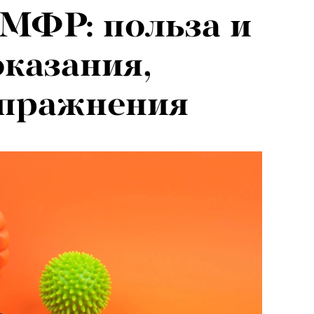
 МФР: польза и
казания,
упражнения