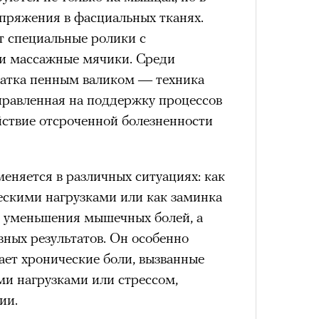
лета
апряжения в фасциальных тканях.
т специальные ролики с
и массажные мячики. Среди
катка пенным валиком — техника
правленная на поддержку процессов
йствие отсроченной болезненности
няется в различных ситуациях: как
100 л
ескими нагрузками или как заминка
косме
и уменьшения мышечных болей, а
ных результатов. Он особенно
вает хронические боли, вызванные
и нагрузками или стрессом,
ии.