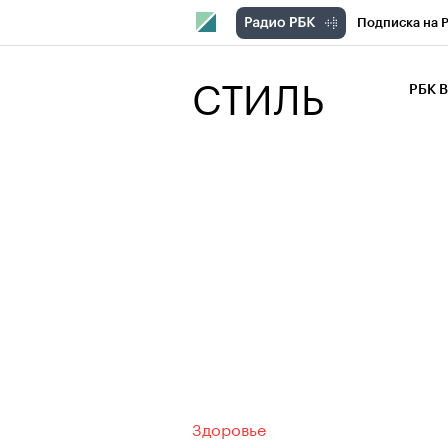
Подписка на 
РБК Компани
СТИЛЬ
РБК 
РБК Курсы
РБК Бизнес-с
Спецпроекты
Экономика
Здоровье