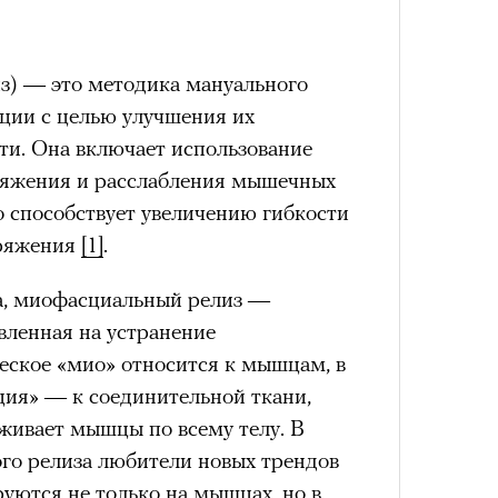
) — это методика мануального
ции с целью улучшения их
4 кол
ти. Она включает использование
пропу
тяжения и расслабления мышечных
о способствует увеличению гибкости
ряжения
[1]
.
а, миофасциальный релиз —
вленная на устранение
еское «мио» относится к мышцам, в
сция»
— к соединительной ткани,
живает мышцы по всему телу. В
го релиза любители новых трендов
Карго
ткани
уются не только на мышцах, но в