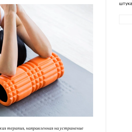
штук
Сможе
отвеч
ая терапия, направленная на устранение