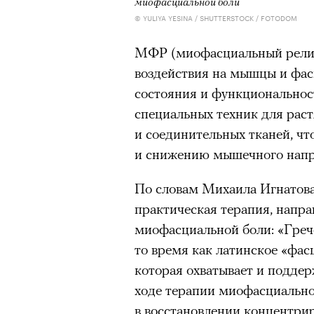
миофасциальной боли
© YULIYA YESINA / SHUTTERSTOCK / FOTODOM
МФР (миофасциальный релиз
воздействия на мышцы и фас
состояния и функциональнос
специальных техник для рас
и соединительных тканей, чт
и снижению мышечного нап
По словам Михаила Игнатов
практическая терапия, напра
миофасциальной боли: «Греч
то время как латинское «фа
которая охватывает и поддер
ходе терапии миофасциально
в восстановлении концентрир