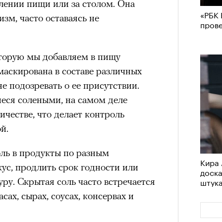
лении пищи или за столом. Она
«РБК 
зм, часто оставаясь не
пров
оторую мы добавляем в пищу
амаскирована в составе различных
 подозревать о ее присутствии.
еся солеными, на самом деле
ичестве, что делает контроль
й.
ль в продукты по разным
Кира 
ус, продлить срок годности или
доск
ру. Скрытая соль часто встречается
штук
сах, сырах, соусах, консервах и