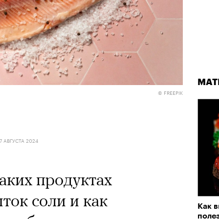
МАТ
© FREEPIK
7 АВГУСТА 2024
каких продуктах
ток соли и как
Как в
поле