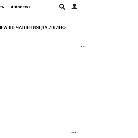
ть
Autonews
К Образование
IEW
ВПЕЧАТЛЕНИЯ
ЕДА И ВИНО
д
Стиль
Крипто
и
Франшизы
Газета
ов
Политика
ты