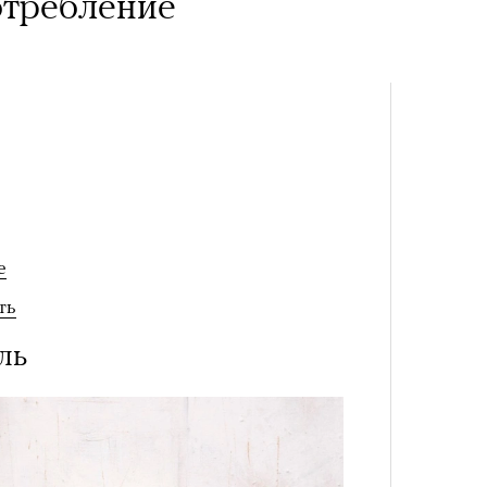
отребление
е
ть
ль