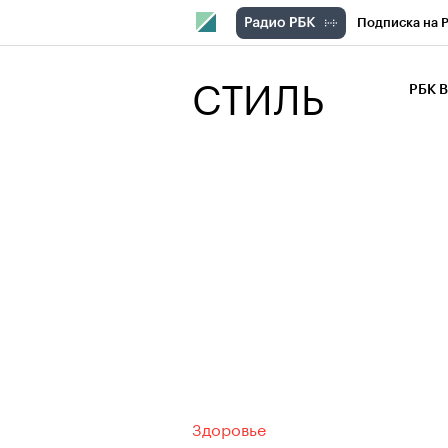
Подписка на 
РБК Компани
СТИЛЬ
РБК 
РБК Курсы
РБК Бизнес-с
Спецпроекты
Экономика
Здоровье