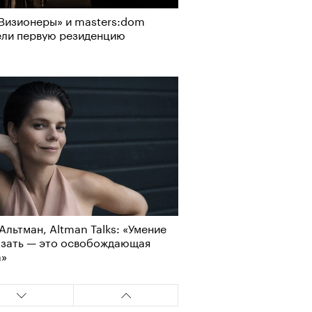
Визионеры» и masters:dom
ели первую резиденцию
Альтман, Altman Talks: «Умение
азать — это освобождающая
а»