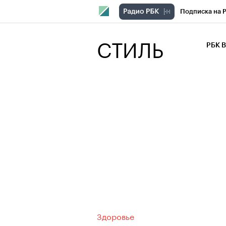
Подписка на 
РБК Компани
СТИЛЬ
РБК 
РБК Курсы
РБК Бизнес-с
Спецпроекты
Экономика
Здоровье