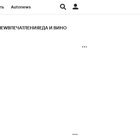
ть
Autonews
К Образование
IEW
ВПЕЧАТЛЕНИЯ
ЕДА И ВИНО
д
Стиль
Крипто
и
Франшизы
Газета
ов
Политика
ты