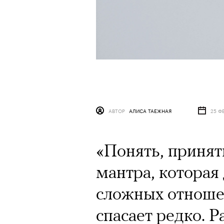
АВТОР
АЛИСА ТАЕЖНАЯ
25 Ф
«Понять, приня
мантра, которая
сложных отноше
спасает редко. Р