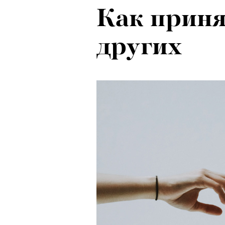
Как приня
других