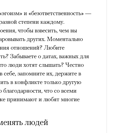
 «эгоизм» и «безответственность» —
 разной степени каждому.
ения, чтобы взвесить, чем вы
4 кол
чаровывать других. Моментально
пропу
нения отношений? Любите
ть? Забываете о датах, важных для
что люди хотят слышать? Честно
 себе, запомните их, держите в
нить в конфликте только другую
о благодарности, что со всеми
оже принимают и любят многие
 менять людей
Карго
ткани