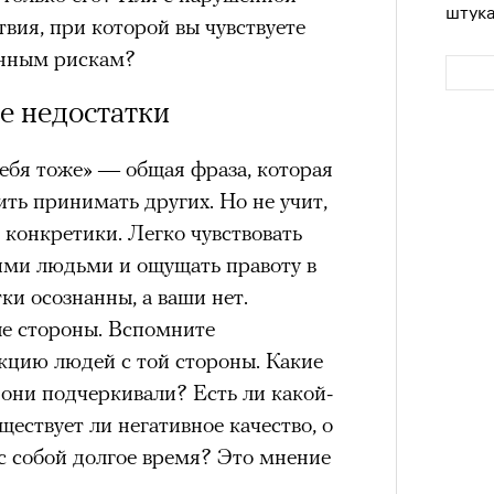
штук
вия, при которой вы чувствуете
енным рискам?
е недостатки
 тебя тоже» — общая фраза, которая
ить принимать других. Но не учит,
 конкретики. Легко чувствовать
гими людьми и ощущать правоту в
Сможе
ки осознанны, а ваши нет.
отвеч
ые стороны. Вспомните
кцию людей с той стороны. Какие
они подчеркивали? Есть ли какой-
ствует ли негативное качество, о
с собой долгое время? Это мнение