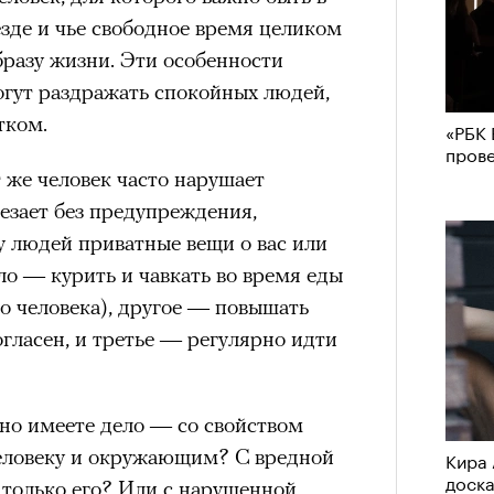
езде и чье свободное время целиком
разу жизни. Эти особенности
огут раздражать спокойных людей,
тком.
«РБК 
пров
 же человек часто нарушает
езает без предупреждения,
у людей приватные вещи о вас или
ло — курить и чавкать во время еды
о человека), другое — повышать
огласен, и третье — регулярно идти
тно имеете дело — со свойством
человеку и окружающим? С вредной
Кира 
доск
 только его? Или с нарушенной