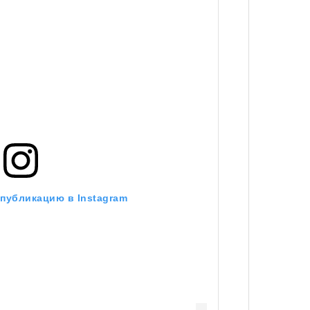
удет лишним в дни очередного
зиса.
Умный
осваи
Trave
ый европейцам
«РБК 
пров
ечный призыв
удет лишним в
 публикацию в Instagram
ого обострения
ого кризиса.