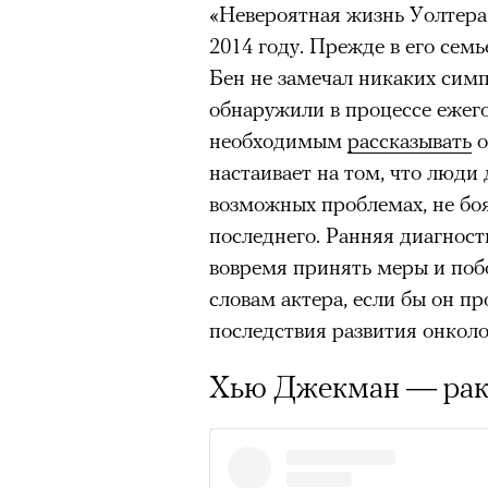
«Невероятная жизнь Уолтера 
здоровьем касается синдром
2014 году. Прежде в его семь
отстраненности, или резигн
Бен не замечал никаких сим
редкого психогенного заболе
обнаружили в процессе ежего
воздействием тяжелейшего ст
необходимым
рассказывать
о
перестает двигаться, говорит
настаивает на том, что люди
мир. Это и происходит с па
возможных проблемах, не боя
Алами), братом главной гер
последнего. Ранняя диагност
М’Зауки), когда их родителя
вовремя принять меры и побо
жительство в одной из благо
словам актера, если бы он пр
Безутешная Шая пытается пр
последствия развития онкол
наглотавшись таблеток, прон
их мать тонет при переправе 
Хью Джекман — рак
При всей скромности художе
адресованный европейцам до
можете нас спасти!» — сообща