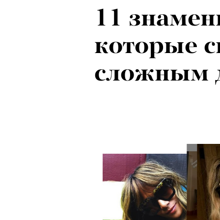
11 знамен
Локарно-2
которые с
показали 
сложным 
фестиваля
кино