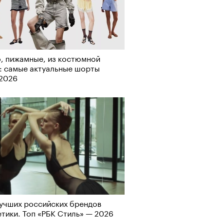
рно-2025: перестрелки в
, пижамные, из костюмной
йне и горизонтальные танцы в
: самые актуальные шорты
ыне
-2026
учших российских брендов
тики. Топ «РБК Стиль» — 2026