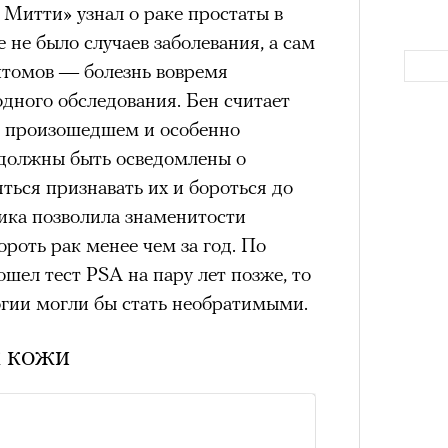
Митти» узнал о раке простаты в
а
е не было случаев заболевания, а сам
ации, —
птомов — болезнь вовремя
вания, при котором подросток под
дного обследования. Бен считает
ресса полностью уходит в себя,
 произошедшем и особенно
ь, есть и реагировать на внешний
 должны быть осведомлены о
рнем по имени Нур (Саид Эль
ться признавать их и бороться до
оини Шаи (Дуа Бутарбуш
ика позволила знаменитости
м отказали в получении вида на
роть рак менее чем за год. По
получных европейских стран.
Как т
ошел тест PSA на пару лет позже, то
обудить Нура к жизни:
выра
огии могли бы стать необратимыми.
Вост
икает в его ужасные сны, в которых
в Европу.
 кожи
ЧИТ
ственной составляющей фильма его
бросердечный призыв («Только вы
ет для тех, кто не понял,