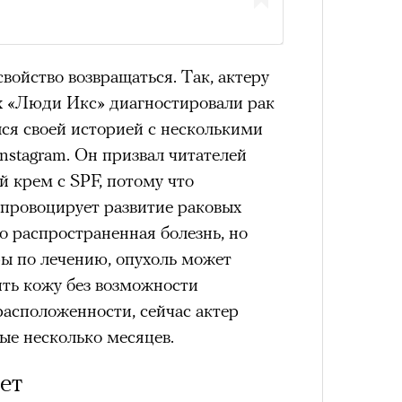
Кира 
доск
штук
войство возвращаться. Так, актеру
х «Люди Икс» диагностировали рак
ся своей историей с несколькими
nstagram. Он призвал читателей
 крем с SPF, потому что
 провоцирует развитие раковых
но распространенная болезнь, но
ры по лечению, опухоль может
ить кожу без возможности
Сможе
расположенности, сейчас актер
отвеч
ые несколько месяцев.
ет