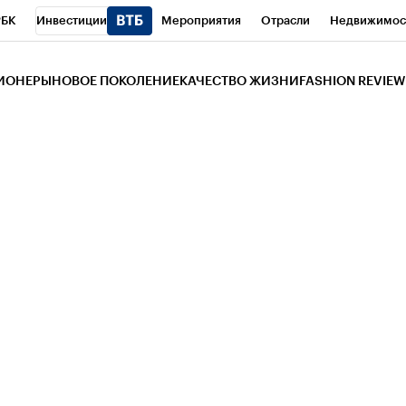
РБК
Инвестиции
Мероприятия
Отрасли
Недвижимос
и
Телеканал
РБК Вино
Спорт
Школа управления РБК
РБ
ЗИОНЕРЫ
НОВОЕ ПОКОЛЕНИЕ
КАЧЕСТВО ЖИЗНИ
FASHION REVIEW
РБК Life
Тренды
Визионеры
Национальные проекты
Горо
 Бизнес-среда
Дискуссионный клуб
Исследования
Кредитны
Газета
Спецпроекты СПб
Конференции СПб
Спецпроекты
трагентов
Политика
Экономика
Бизнес
Технологии и мед
ой валюты