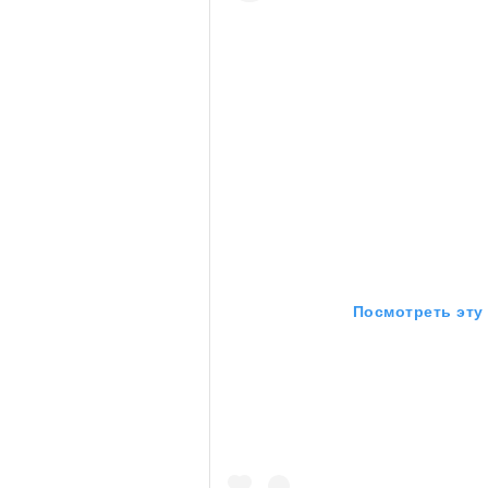
очнувшийся Нур) точно не б
обострения мигрантского кри
Адресованн
добросерд
точно не б
Посмотреть эту
дни очередн
мигрантск
00:00
/
00:00