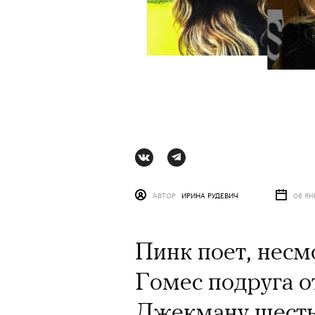
АВТОР
ИРИНА РУДЕВИЧ
06 ЯН
Пинк поет, несм
АВТОР
СТАС ТЫРКИН
06 АВГУ
Гомес подруга о
Джекману шесть