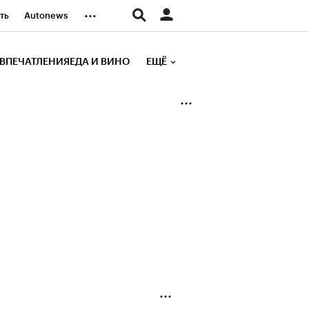
...
ть
Autonews
К Образование
ВПЕЧАТЛЕНИЯ
ЕДА И ВИНО
ЕЩЁ
д
Стиль
е рейтинги
иа
Финансы