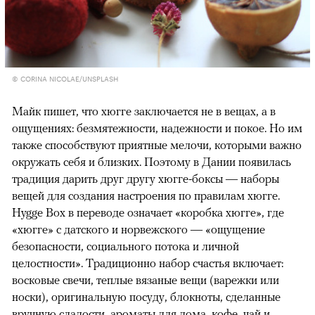
© CORINA NICOLAE/UNSPLASH
Майк пишет, что хюгге заключается не в вещах, а в
ощущениях: безмятежности, надежности и покое. Но им
также способствуют приятные мелочи, которыми важно
окружать себя и близких. Поэтому в Дании появилась
традиция дарить друг другу хюгге-боксы — наборы
вещей для создания настроения по правилам хюгге.
Hygge Box в переводе означает «коробка хюгге», где
«хюгге» с датского и норвежского — «ощущение
безопасности, социального потока и личной
целостности». Традиционно набор счастья включает:
восковые свечи, теплые вязаные вещи (варежки или
носки), оригинальную посуду, блокноты, сделанные
вручную сладости, ароматы для дома, кофе, чай и