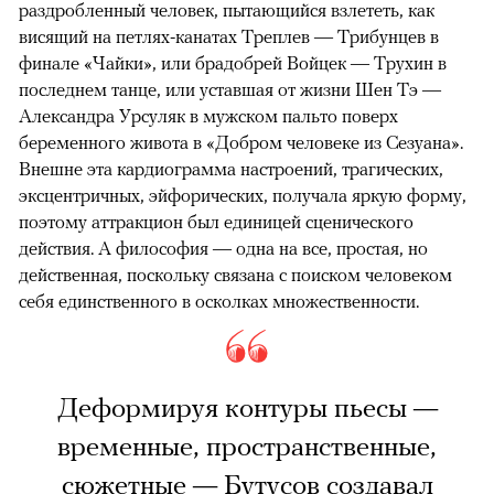
раздробленный человек, пытающийся взлететь, как
висящий на петлях-канатах Треплев — Трибунцев в
финале «Чайки», или брадобрей Войцек — Трухин в
последнем танце, или уставшая от жизни Шен Тэ —
Александра Урсуляк в мужском пальто поверх
беременного живота в «Добром человеке из Сезуана».
Внешне эта кардиограмма настроений, трагических,
эксцентричных, эйфорических, получала яркую форму,
поэтому аттракцион был единицей сценического
действия. А философия — одна на все, простая, но
действенная, поскольку связана с поиском человеком
себя единственного в осколках множественности.
Деформируя контуры пьесы —
временные, пространственные,
сюжетные — Бутусов создавал