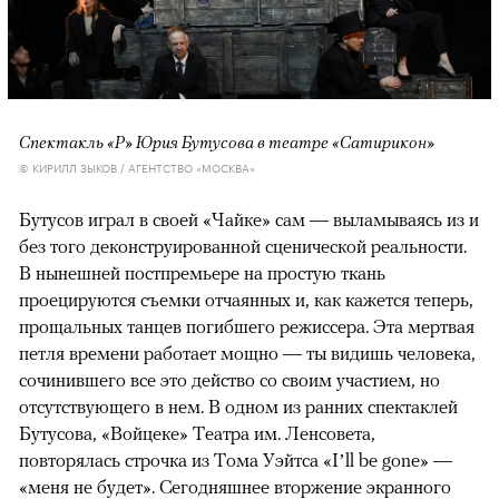
Спектакль «Р» Юрия Бутусова в театре «Сатирикон»
© КИРИЛЛ ЗЫКОВ / АГЕНТСТВО «МОСКВА»
Бутусов играл в своей «Чайке» сам — выламываясь из и
без того деконструированной сценической реальности.
В нынешней постпремьере на простую ткань
проецируются съемки отчаянных и, как кажется теперь,
прощальных танцев погибшего режиссера. Эта мертвая
петля времени работает мощно — ты видишь человека,
сочинившего все это действо со своим участием, но
отсутствующего в нем. В одном из ранних спектаклей
Бутусова, «Войцеке» Театра им. Ленсовета,
повторялась строчка из Тома Уэйтса «I’ll be gone» —
«меня не будет». Сегодняшнее вторжение экранного