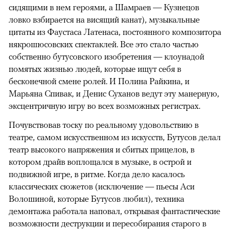
сидящими в нем героями, а Шамраев — Кузнецов
ловко взбирается на висящий канат), музыкальные
цитаты из Фаустаса Латенаса, постоянного композитора
някрошюсовских спектаклей. Все это стало частью
собственно бутусовского изобретения — клоунадой
помятых жизнью людей, которые ищут себя в
бесконечной смене ролей. И Полина Райкина, и
Марьяна Спивак, и Денис Суханов ведут эту манерную,
эксцентричную игру во всех возможных регистрах.
Почувствовав тоску по реальному удовольствию в
театре, самом искусственном из искусств, Бутусов делал
театр высокого напряжения и сбитых прицелов, в
котором драйв воплощался в музыке, в острой и
подвижной игре, в ритме. Когда дело касалось
классических сюжетов (исключение — пьесы Аси
Волошиной, которые Бутусов любил), техника
демонтажа работала наповал, открывая фантастические
возможности деструкции и пересобирания старого в