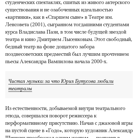
студенческих спектаклях, сшитых из живого актерского
существования и не озабоченных идеальностью
«картинки», как в «Старшем сыне» в Театре им.
Ленсовета (2001), сыгранном тогдашними студентами
курса Владислава Пази, в том числе будущей звездой
театра и кино Дмитрием Лысенковым. Этот свободный,
бедный театр на фоне дощатого забора
позднесоветских предместий был лучшим прочтением
пьесы Александра Вампилова начала 2000-х.
Чистая музыка: за что Юрия Бутусова любили
театралы
Из естественности, добываемой внутри театрального
этюда, совершался поворот режиссера к
перформативному присутствию. Начав с джазовой игры
на пустой сцене в «Годо», которую художник Александр
Шишкин преображал одним жестом — поставив в