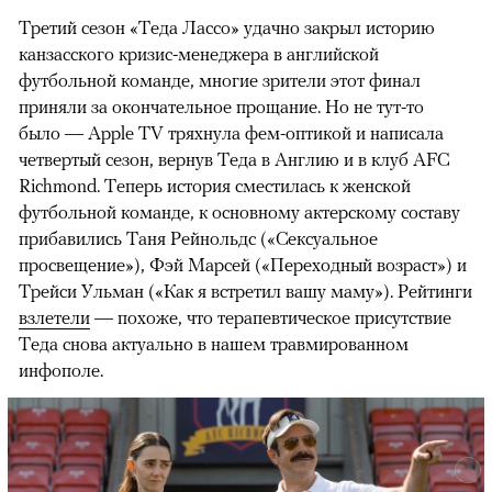
Третий сезон «Теда Лассо» удачно закрыл историю
канзасского кризис-менеджера в английской
футбольной команде, многие зрители этот финал
приняли за окончательное прощание. Но не тут-то
было — Apple TV тряхнула фем-оптикой и написала
четвертый сезон, вернув Теда в Англию и в клуб AFC
Richmond. Теперь история сместилась к женской
футбольной команде, к основному актерскому составу
прибавились Таня Рейнольдс («Сексуальное
просвещение»), Фэй Марсей («Переходный возраст») и
00:00
/
00:00
Трейси Ульман («Как я встретил вашу маму»). Рейтинги
взлетели
— похоже, что терапевтическое присутствие
Теда снова актуально в нашем травмированном
инфополе.