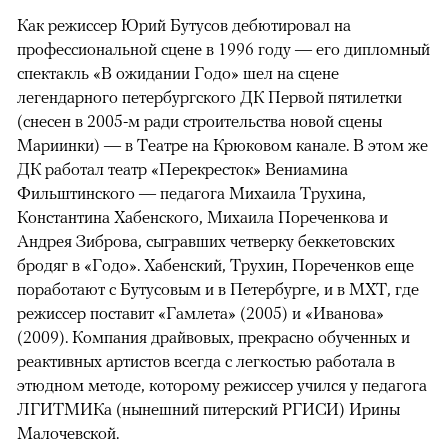
Как режиссер Юрий Бутусов дебютировал на
профессиональной сцене в 1996 году — его дипломный
спектакль «В ожидании Годо» шел на сцене
легендарного петербургского ДК Первой пятилетки
(снесен в 2005-м ради строительства новой сцены
Мариинки) — в Театре на Крюковом канале. В этом же
ДК работал театр «Перекресток» Вениамина
Фильштинского — педагога Михаила Трухина,
Константина Хабенского, Михаила Пореченкова и
Андрея Зиброва, сыгравших четверку беккетовских
бродяг в «Годо». Хабенский, Трухин, Пореченков еще
поработают с Бутусовым и в Петербурге, и в МХТ, где
режиссер поставит «Гамлета» (2005) и «Иванова»
(2009). Компания драйвовых, прекрасно обученных и
реактивных артистов всегда с легкостью работала в
этюдном методе, которому режиссер учился у педагога
ЛГИТМИКа (нынешний питерский РГИСИ) Ирины
Малочевской.