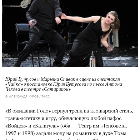
Юрий Бутусов и Марьяна Спивак в сцене из спектакля
«Чайка» в постановке Юрия Бутусова по пьесе Антона
Чехова в театре «Сатирикон»
© АЛЕКСАНДР КУРОВ / ТАСС
«В ожидании Годо» вернул тренд на клошарский стиль,
гранж-эстетику и игру, обнуляющую любой пафос.
«Войцек» и «Калигула» (оба — Театр им. Ленсовета,
1997 и 1998) задали моду на романтику в духе Тома