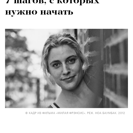
7 шагов, с которых
нужно начать
© КАДР ИЗ ФИЛЬМА «МИЛАЯ ФРЭНСИС». РЕЖ. НОА БАУМБАК. 2012