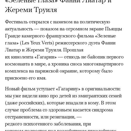
Жереми Труиля
Фестиваль открылся с намеком на политическую
актуальность — показом на огромном экране Пьяццы
Гранде камерного французского фильма «Зеленые
глаза» (Les Yeux Verts) режиссерского дуэта Фанни
Лиатар и Жереми Труиля. Прошлая
их кинолента «Гагарин» — отнюдь не байопик первого
космонавта в мире, а хроника сноса многоквартирного
комплекса на парижской окраине, которому было
присвоено его имя.
Новый фильм уступает «Гагарину» в оригинальности:
мы уже видели кино про детей из эмигрантских семей
(даже российских), которые впадали в кому. В этом
случае проблема со здоровьем касается синдрома
отстраненности, или резигнации, —
редкого психогенного заболевания, при
котором подросток под воздействием тяжелейшего