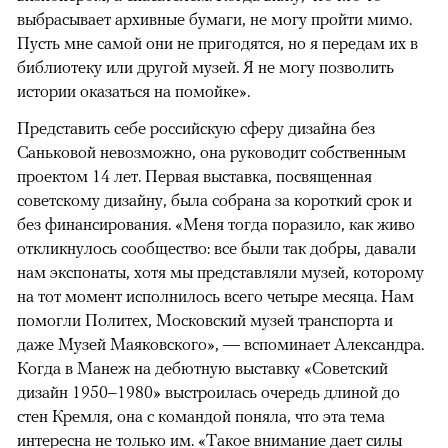
выбрасывает архивные бумаги, не могу пройти мимо.
00:00
/
00:00
Пусть мне самой они не пригодятся, но я передам их в
библиотеку или другой музей. Я не могу позволить
истории оказаться на помойке».
Представить себе российскую сферу дизайна без
Саньковой невозможно, она руководит собственным
проектом 14 лет. Первая выставка, посвященная
советскому дизайну, была собрана за короткий срок и
без финансирования. «Меня тогда поразило, как живо
откликнулось сообщество: все были так добры, давали
нам экспонаты, хотя мы представляли музей, которому
на тот момент исполнилось всего четыре месяца. Нам
помогли Политех, Московский музей транспорта и
даже Музей Маяковского», — вспоминает Александра.
Когда в Манеж на дебютную выставку «Советский
дизайн 1950–1980» выстроилась очередь длиной до
стен Кремля, она с командой поняла, что эта тема
интересна не только им. «Такое внимание дает силы