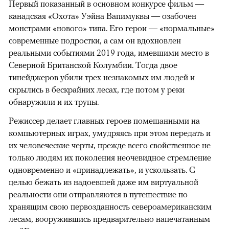
Первый показанный в основном конкурсе фильм —
канадская «Охота» Уэйна Вапимуквы — озабочен
монстрами «нового» типа. Его герои — «нормальные»
современные подростки, а сам он вдохновлен
реальными событиями 2019 года, имевшими место в
Северной Британской Колумбии. Тогда двое
тинейджеров убили трех незнакомых им людей и
скрылись в бескрайних лесах, где потом у реки
обнаружили и их трупы.
Режиссер делает главных героев помешанными на
компьютерных играх, умудряясь при этом передать и
их человеческие черты, прежде всего свойственное не
только людям их поколения неочевидное стремление
одновременно и «принадлежать», и ускользать. С
целью бежать из надоевшей даже им виртуальной
реальности они отправляются в путешествие по
хранящим свою первозданность североамериканским
лесам, вооружившись предварительно напечатанным