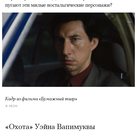
пугают эти милые ностальгические персонажи?
Кадр из фильма «Бумажный тигр»
© NEON
«Охота» Уэйна Вапимуквы