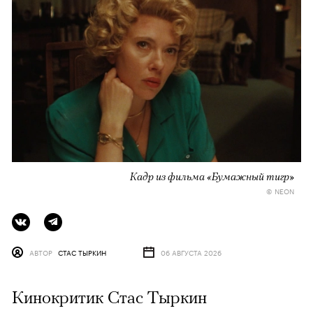
Кадр из фильма «Бумажный тигр»
© NEON
АВТОР
СТАС ТЫРКИН
06 АВГУСТА 2026
Кинокритик Стас Тыркин