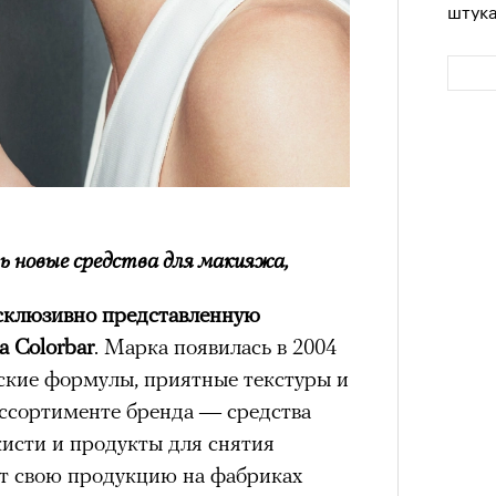
штук
ь новые средства для макияжа,
Сможе
склюзивно представленную
отвеч
 Colorbar
. Марка появилась в 2004
анские формулы, приятные текстуры и
ассортименте бренда — средства
е кисти и продукты для снятия
ит свою продукцию на фабриках