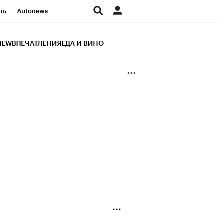
ть
Autonews
К Образование
IEW
ВПЕЧАТЛЕНИЯ
ЕДА И ВИНО
д
Стиль
Крипто
и
Франшизы
Газета
ов
Политика
ты