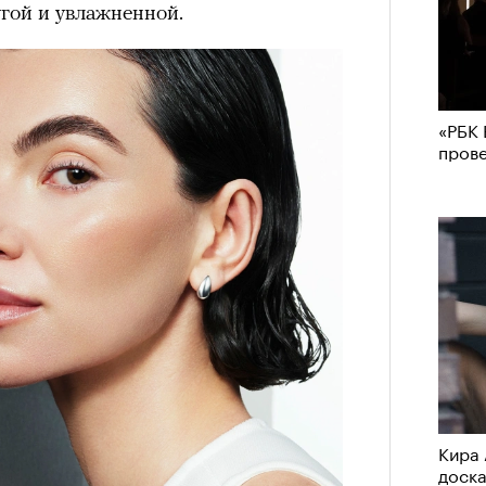
угой и увлажненной.
«РБК 
пров
Кира 
доск