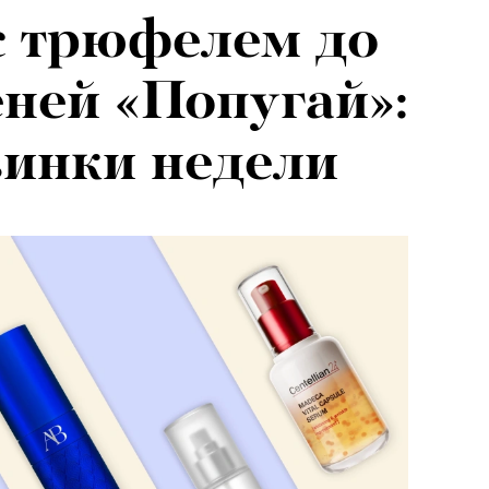
с трюфелем до
еней «Попугай»:
инки недели