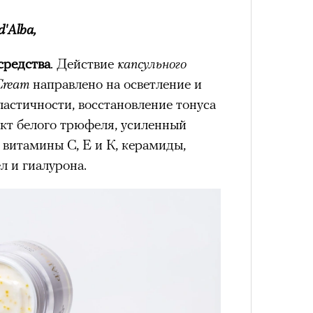
лета
d'Alba,
средства
. Действие
капсульного
 Cream
направлено на осветление и
ластичности, восстановление тонуса
акт белого трюфеля, усиленный
е витамины С, Е и К, керамиды,
л и гиалурона.
100 л
косме