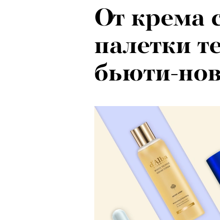
От крема 
палетки т
бьюти-нов