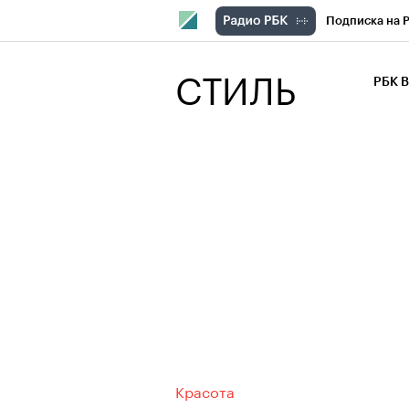
Подписка на 
РБК Компани
СТИЛЬ
РБК 
РБК Курсы
РБК Бизнес-с
Спецпроекты
Экономика
Красота