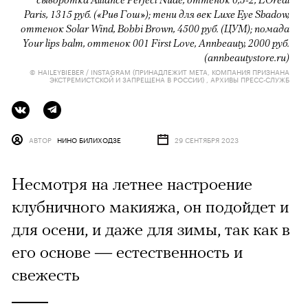
Paris, 1315 руб. («Рив Гош»); тени для век Luxe Eye Shadow,
оттенок Solar Wind, Bobbi Brown, 4500 руб. (ЦУМ); помада
Your lips balm, оттенок 001 First Love, Annbeauty, 2000 руб.
(annbeautystore.ru)
© HAILEYBIEBER / INSTAGRAM (ПРИНАДЛЕЖИТ META, КОМПАНИЯ ПРИЗНАНА
ЭКСТРЕМИСТСКОЙ И ЗАПРЕЩЕНА В РОССИИ) , АРХИВЫ ПРЕСС-СЛУЖБ
АВТОР
НИНО БИЛИХОДЗЕ
29 СЕНТЯБРЯ 2023
Несмотря на летнее настроение
клубничного макияжа, он подойдет и
для осени, и даже для зимы, так как в
его основе — естественность и
свежесть