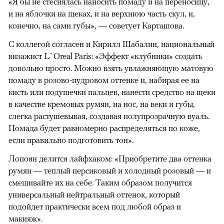
«Я бы не стеснялась наносить помаду и на переносицу,
и на яблочки на щеках, и на верхнюю часть скул, и,
конечно, на сами губы», — советует Карташова.
С коллегой согласен и Кирилл Шабалин, национальный
визажист L`Oreal Paris: «Эффект «клубники» создать
довольно просто. Можно взять увлажняющую матовую
помаду в розово-пудровом оттенке и, набирая ее на
кисть или подушечки пальцев, нанести средство на щеки
в качестве кремовых румян, на нос, на веки и губы,
слегка растушевывая, создавая полупрозрачную вуаль.
Помада будет равномерно распределяться по коже,
если правильно подготовить тон».
Лопоян делится лайфхаком: «Приобретите два оттенка
румян — теплый персиковый и холодный розовый — и
смешивайте их на себе. Таким образом получится
универсальный нейтральный оттенок, который
подойдет практически всем под любой образ и
макияж».