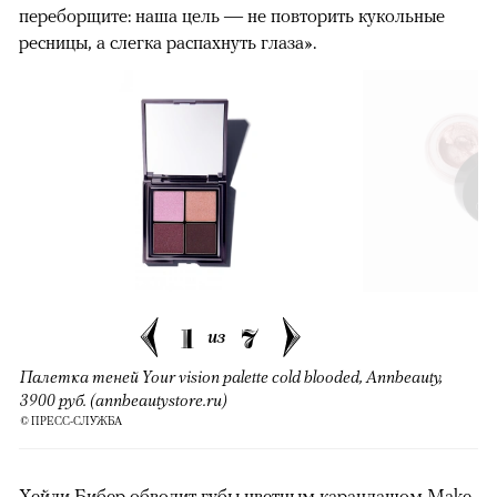
переборщите: наша цель — не повторить кукольные
ресницы, а слегка распахнуть глаза».
1
7
из
Палетка теней Your vision palette cold blooded, Annbeauty,
3900 руб. (annbeautystore.ru)
© ПРЕСС-СЛУЖБА
Хейли Бибер обводит губы цветным карандашом Make