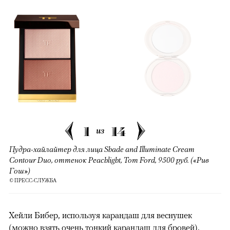
1
14
из
Пудра-хайлайтер для лица Shade and Illuminate Cream
Contour Duo, оттенок Peachlight, Tom Ford, 9500 руб. («Рив
Гош»)
© ПРЕСС-СЛУЖБА
Хейли Бибер, используя карандаш для веснушек
(можно взять очень тонкий карандаш для бровей),