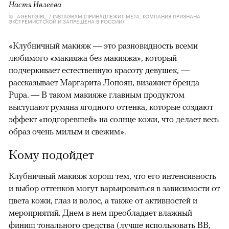
Настя Ивлеева
© _AGENTGIRL_ / INSTAGRAM (ПРИНАДЛЕЖИТ META, КОМПАНИЯ ПРИЗНАНА
ЭКСТРЕМИСТСКОЙ И ЗАПРЕЩЕНА В РОССИИ)
«Клубничный макияж — это разновидность всеми
любимого «макияжа без макияжа», который
подчеркивает естественную красоту девушек, —
рассказывает Маргарита Лопоян, визажист бренда
Pupa. — В таком макияже главным продуктом
выступают румяна ягодного оттенка, которые создают
эффект «подгоревшей» на солнце кожи, что делает весь
образ очень милым и свежим».
Кому подойдет
00:00
/
00:00
Клубничный макияж хорош тем, что его интенсивность
и выбор оттенков могут варьироваться в зависимости от
цвета кожи, глаз и волос, а также от активностей и
мероприятий. Днем в нем преобладает влажный
финиш тонального средства (лучше использовать BB,