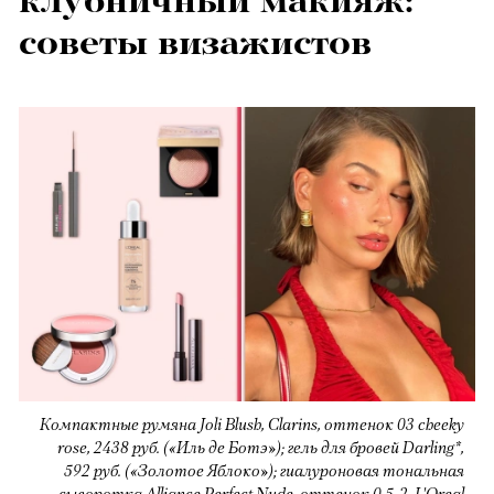
клубничный макияж:
советы визажистов
Компактные румяна Joli Blush, Clarins, оттенок 03 cheeky
rose, 2438 руб. («Иль де Ботэ»); гель для бровей Darling*,
592 руб. («Золотое Яблоко»); гиалуроновая тональная
сыворотка Alliance Perfect Nude, оттенок 0,5-2, L'Oreal