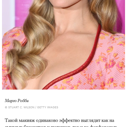
Марго Робби
© STUART C. WILSON / GETTY IMAGES
Такой макияж одинаково эффектно выглядит как на
смуглых брюнетках и шатенках, так и на фарфоровых