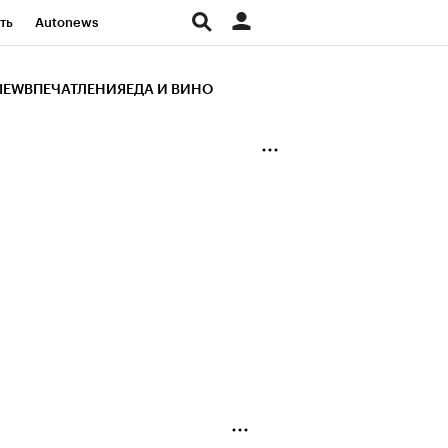
ть
Autonews
К Образование
IEW
ВПЕЧАТЛЕНИЯ
ЕДА И ВИНО
д
Стиль
Крипто
и
Франшизы
Газета
ов
Политика
ты