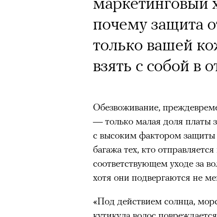
маркетинговый х
почему защита о
только вашей ко
взять с собой в о
Обезвоживание, преждевреме
— только малая доля платы з
с высоким фактором защиты 
багажа тех, кто отправляется
соответствующем уходе за во
хотя они подвергаются не м
«Под действием солнца, морс
кутикула волос повреждается