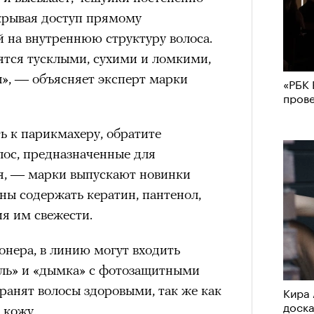
крывая доступ прямому
 на внутреннюю структуру волоса.
ятся тусклыми, сухими и ломкими,
», — объясняет эксперт марки
«РБК 
пров
ь к парикмахеру, обратите
лос, предназначенные для
мя, — марки выпускают новинки
ны содержать кератин, пантенол,
ия им свежести.
нера, в линию могут входить
уаль» и «дымка» с фотозащитными
ранят волосы здоровыми, так же как
Кира 
доск
 кожу.