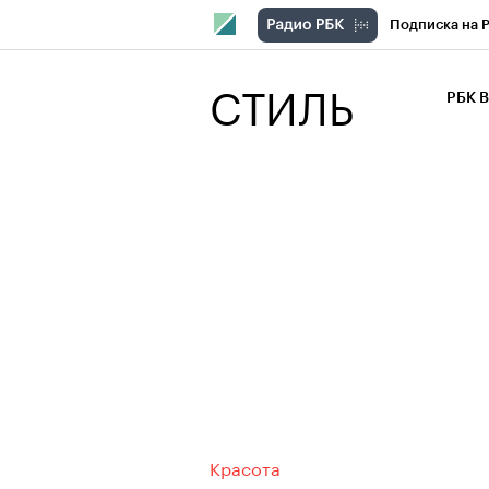
Подписка на 
РБК Компани
СТИЛЬ
РБК 
РБК Курсы
РБК Бизнес-с
Спецпроекты
Экономика
Красота