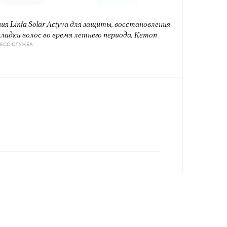
лета
ия Linfa Solar Actyva для защиты, восстановления
кладки волос во время летнего периода, Kemon
РЕСС-СЛУЖБА
100 л
косме