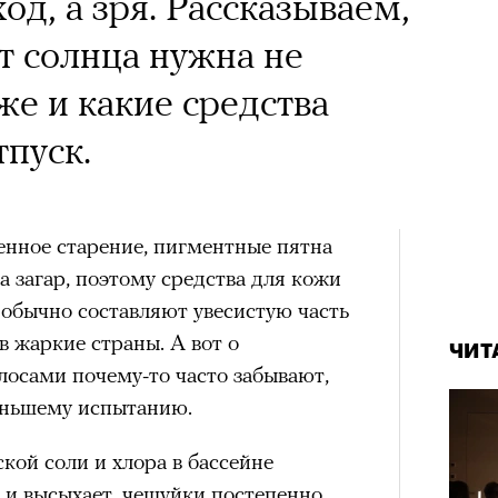
од, а зря. Рассказываем,
т солнца нужна не
же и какие средства
тпуск.
нное старение, пигментные пятна
а загар, поэтому средства для кожи
обычно составляют увесистую часть
 в жаркие страны. А вот о
ЧИТ
лосами почему-то часто забывают,
еньшему испытанию.
кой соли и хлора в бассейне
 и высыхает, чешуйки постепенно