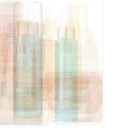
4 кол
пропу
Карго
ткани