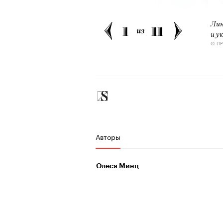
Лин
1
11
из
и у
© П
Авторы
Олеся Минц