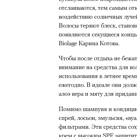
отслаиваются, тем самым от
воздействию солнечных лучей
Волосы теряют блеск, станов
появляются секущиеся концы
Biolage Карина Котова.
Чтобы после отдыха не бежат
внимание на средства для во
использования в летнее вре
ежегодно. В идеале они долж
алоэ вера и мяту для придан
Помимо шампуня и кондицио
спрей, лосьон, эмульсия, «в
фильтрами. Эти средства сох
крем c высоким SPF защитит