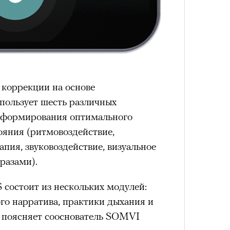
лета
 коррекции на основе
пользует шесть различных
я формирования оптимального
ояния (ритмовоздействие,
100 л
косме
апия, звуковоздействие, визуальное
разами).
состоит из нескольких модулей:
го нарратива, практики дыхания и
— поясняет сооснователь SOMVI