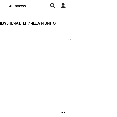
ть
Autonews
К Образование
IEW
ВПЕЧАТЛЕНИЯ
ЕДА И ВИНО
д
Стиль
Крипто
и
Франшизы
Газета
ов
Политика
ты