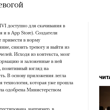
евогой
I доступно для скачивания в
я и в App Store). Создатели
т привести в норму
ние, снизить тревогу и выйти из
елей. Исходя из контекста, мозг
ормацию и заложенные в ней
 позитивный взгляд на
ь. В основу приложения легла
ЧИТ
я технология, которая уже прошла
ыла одобрена Министерством
естирована, например, в