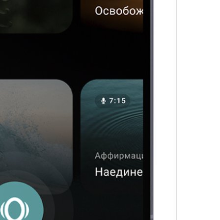
4 кол
пропу
Карго
ткани