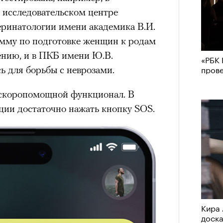
исследовательском центре
еринатологии имени академика В.И.
рамму по подготовке женщин к родам
ению, и в ПКБ имени Ю.В.
«РБК 
пров
сь для борьбы с неврозами.
 скоропомощной функционал. В
ции достаточно нажать кнопку SOS.
Кира 
доск