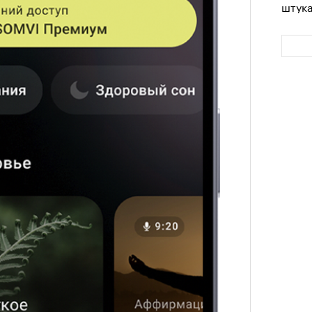
штук
Сможе
отвеч