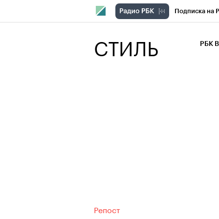
Подписка на 
РБК Компани
СТИЛЬ
РБК 
РБК Курсы
РБК Бизнес-с
Спецпроекты
Экономика
Репост