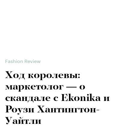
Fashion Review
Ход королевы:
маркетолог — о
скандале с Ekonika и
Роузи Хантингтон-
Уайтли