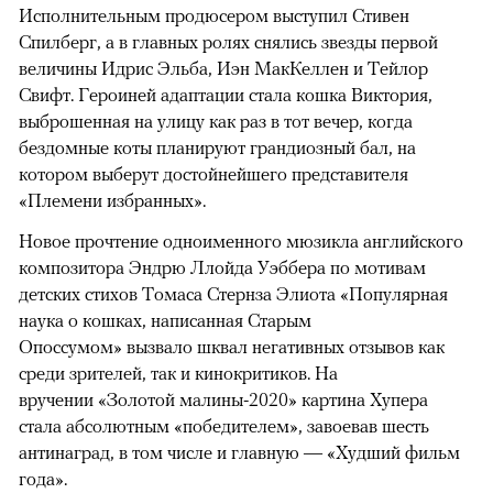
Исполнительным продюсером выступил Стивен
Спилберг, а в главных ролях снялись звезды первой
величины Идрис Эльба, Иэн МакКеллен и Тейлор
Свифт. Героиней адаптации стала кошка Виктория,
выброшенная на улицу как раз в тот вечер, когда
бездомные коты планируют грандиозный бал, на
котором выберут достойнейшего представителя
«Племени избранных».
Новое прочтение одноименного мюзикла английского
композитора Эндрю Ллойда Уэббера по мотивам
детских стихов Томаса Стернза Элиота «Популярная
наука о кошках, написанная Старым
Опоссумом» вызвало шквал негативных отзывов как
среди зрителей, так и кинокритиков. На
вручении «Золотой малины-2020» картина Хупера
стала абсолютным «победителем», завоевав шесть
антинаград, в том числе и главную — «Худший фильм
года».