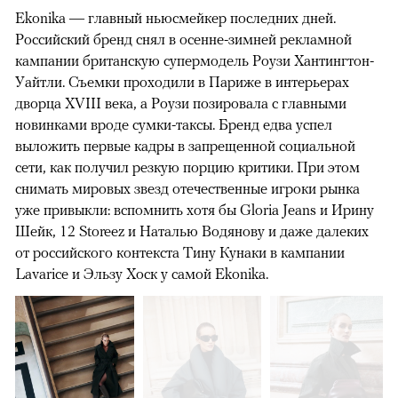
Ekonika — главный ньюсмейкер последних дней.
Российский бренд снял в осенне-зимней рекламной
кампании британскую супермодель Роузи Хантингтон-
Уайтли. Cъемки проходили в Париже в интерьерах
дворца XVIII века, а Роузи позировала с главными
новинками вроде сумки-таксы. Бренд едва успел
выложить первые кадры в запрещенной социальной
сети, как получил резкую порцию критики. При этом
снимать мировых звезд отечественные игроки рынка
уже привыкли: вспомнить хотя бы Gloria Jeans и Ирину
Шейк, 12 Storeez и Наталью Водянову и даже далеких
от российского контекста Тину Кунаки в кампании
Lavarice и Эльзу Хоск у самой Ekonika.