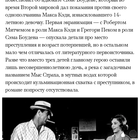
время Второй мировой дал показания против своего
однополчанина Макса Кэди, изнасиловавшего 14-
летнюю девочку. Первая экранизация — с Робертом
Митчемом в роли Макса Кэди и Грегори Пеком в роли
Сэма Боудена — опускала детали про место
преступления и возраст потерпевшей, но в остальном
мало чем отличалась от литературного первоисточника.
Разве что вместо трех детей главному герою оставили
лишь несовершеннолетнюю дочь, а река с загадочным
названием Мыс Страха, в мутных водах которой
происходит кульминационная схватка с преступником, в
романе попросту отсутствовала.