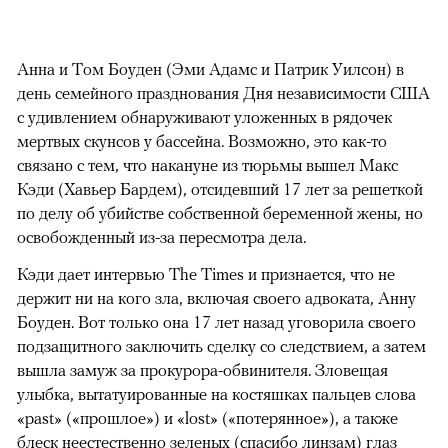
Анна и Том Боуден (Эми Адамс и Патрик Уилсон) в
день семейного празднования Дня независимости США
с удивлением обнаруживают уложенных в рядочек
мертвых скунсов у бассейна. Возможно, это как-то
связано с тем, что накануне из тюрьмы вышел Макс
Кэди (Хавьер Бардем), отсидевший 17 лет за решеткой
по делу об убийстве собственной беременной жены, но
освобожденный из-за пересмотра дела.
Кэди дает интервью The Times и признается, что не
держит ни на кого зла, включая своего адвоката, Анну
Боуден. Вот только она 17 лет назад уговорила своего
подзащитного заключить сделку со следствием, а затем
вышла замуж за прокурора-обвинителя. Зловещая
улыбка, вытатуированные на костяшках пальцев слова
«past» («прошлое») и «lost» («потерянное»), а также
блеск неестественно зеленых (спасибо линзам) глаз