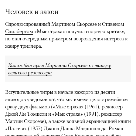
Человек и закон
Спродюсированный
Мартином Скорсезе
и
Стивеном
Спилбергом
«Мыс страха» получил спорную критику,
но стал очередным примером возрождения интереса к
жанру триллера.
Каким был путь Мартина Скорсезе к статусу
великого режиссера
Вступительные титры в начале каждого из десяти
эпизодов уведомляют, что мы имеем дело с ремейком
сразу двух фильмов («Мыс страха» (1961), режиссер
Джей Ли Томпсон и «Мыс страха» (1991), режиссер
Мартин Скорсезе), а также вольной экранизацией книги
«Палачи» (1957) Джона Данна Макдональда. Роман
повествовал об адвокате Сэме Боудене, который во