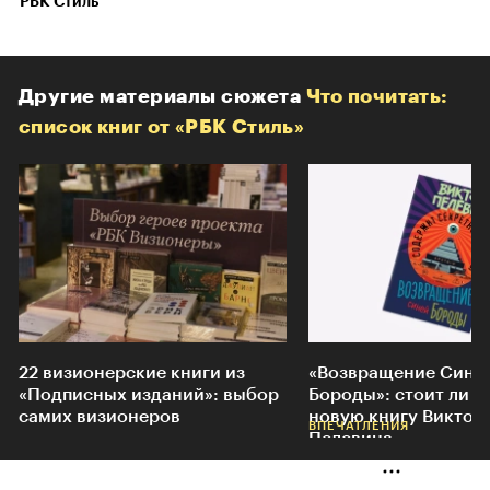
РБК Стиль
Другие материалы сюжета
Что почитать:
список книг от «РБК Стиль»
22 визионерские книги из
«Возвращение Сине
«Подписных изданий»: выбор
Бороды»: стоит ли ч
самих визионеров
новую книгу Виктор
ㅤㅤㅤㅤㅤ
ВПЕЧАТЛЕНИЯ
Пелевина