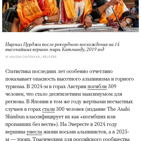
Нирмал Пурджа после рекордного восхождения на 14
высочайших вершин мира. Катманду, 2019 год
© NAVESH CHITRAKAR / REUTERS
Статистика последних лет особенно отчетливо
показывает опасность высотного альпинизма и горного
туризма. В 2024-м в горах Австрии
погибли
309
человек, что стало десятилетним максимумом для
региона. В Японии в том же году жертвами несчастных
случаев в горах
стали
300 человек (издание The Asahi
Shimbun классифицирует их как «погибших или
пропавших без вести»). На Эвересте в 2024 году
вершина
унесла
жизни восьми альпинистов, а в 2025-
м —
троих
. Трагическим для российского сообщества