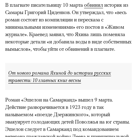
В плагиате писательницу 10 марта
обвинил
историк из
Самары Григорий Циденков. Он утверждал, что «весь
роман состоит из компиляции и пересказа с
минимальными изменениями» его постов в «Живом
журнале». Краевед заявил, что Яхина лишь поменяла
некоторые детали «и добавила воды в виде собственных
вымыслов», чтобы уйти от обвинений в плагиате.
От нового романа Яхиной до истории русских
травести: 10 главных книг весны
Роман «Эшелон на Самарканд» вышел 9 марта.
Действие разворачивается в 1923 году в так
называемом «поезде Дзержинского», который
эвакуирует голодающих детей Поволжья на юг страны.
00:00
/
00:00
Эшелон следует в Самарканд под командованием
ветерана гражданской войны Деева и принципиальной