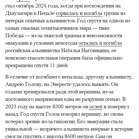
стал октябрь 2024 года, когда при восхождении на
Дхаулагири в Непале
сорвалась и погибла
группа из
пятерых опытных альпинистов. Год спустя на одном из
самых опасных семитысячников мира — пике
Победы — из-за тяжелой травмы и невозможности
эвакуации в условиях непогоды
осталась и погибла
российская альпинистка Наталья Наговицина; ее
поисково-спасательная операция была официально
прекращена спустя 11 дней.
В отличие от погибшего непальца, другому альпинисту,
Андрею Голову, на Эвересте удалось выжить. Он
годами тренировался ради этой вершины, из-за
постоянного напряжения едва не разрушив семью. В
2023 году на высоте 8300 метров он
ослеп
и повернул
назад. Год спустя Голов покорил вершину, но снова
потерял зрение из-за гипоксии. Его эвакуация стала
уникальной — незрячего альпиниста впервые в истории
смогли спустить с высоты 8600 метров. Сам он