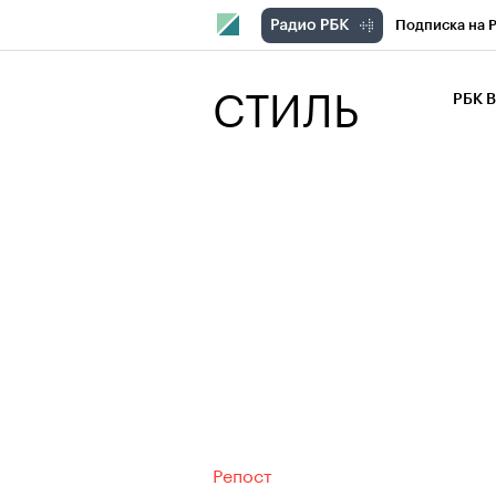
Подписка на 
РБК Компани
СТИЛЬ
РБК 
РБК Курсы
РБК Бизнес-с
Спецпроекты
Экономика
Репост