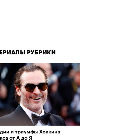
ЕРИАЛЫ РУБРИКИ
едии и триумфы Хоакина
са от А до Я