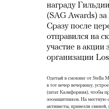
награду Гильди
(SAG Awards) за
Сразу после цер
отправился на с
участие в акции
организации Los 
Одетый в смокинг от Stella 
в тот вечер вечеринку, устро
(штат Калифорния), чтобы п
зоозащитников. На местную 
активисты, привезли свиней,