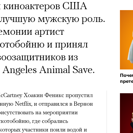
и киноактеров США
 лучшую мужскую роль.
емонии артист
котобойню и принял
 зоозащитников из
Angeles Animal Save.
Поче
прет
McCartney Хоакин Феникс пропустил
енную Netflix, и отправился в Вернон
рисутствовать на мероприятии
скотобойню, где собрались
 которых участники поили водой и