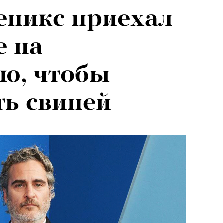
еникс приехал
е на
ю, чтобы
ь свиней