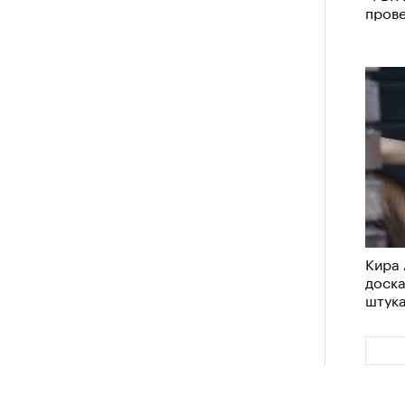
пров
Кира 
доск
штук