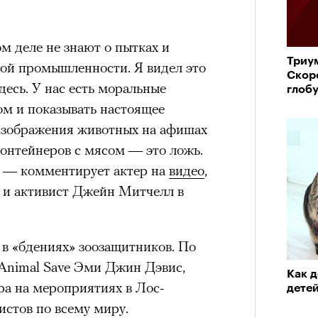
м деле не знают о пытках и
Триу
ной промышленности. Я видел это
Скор
десь. У нас есть моральные
глоб
том и показывать настоящее
изображения животных на афишах
контейнеров с мясом — это ложь.
, — комментирует актер на
видео
,
р и активист Джейн Митчелл в
 в «бдениях» зоозащитников. По
 Animal Save Эми Джин Дэвис,
Как 
ра на мероприятиях в Лос-
детей
истов по всему миру.