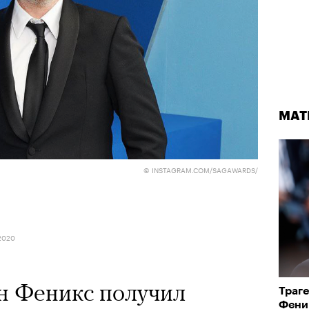
МАТ
© INSTAGRAM.COM/SAGAWARDS/
2020
н Феникс получил
Траг
Феник