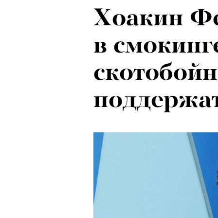
Хоакин Ф
в смокинг
скотобойн
поддержат