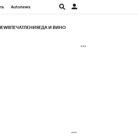
ть
Autonews
К Образование
IEW
ВПЕЧАТЛЕНИЯ
ЕДА И ВИНО
д
Стиль
Крипто
и
Франшизы
Газета
ов
Политика
ты