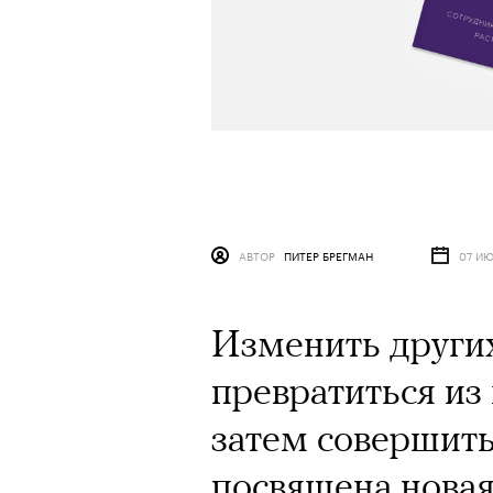
АВТОР
ПИТЕР БРЕГМАН
07 ИЮ
Изменить други
превратиться из 
затем совершить
посвящена новая