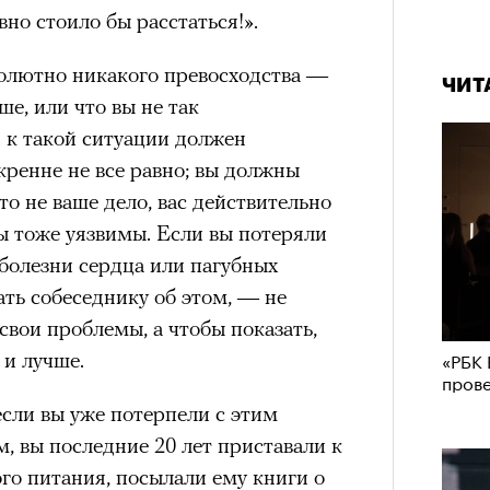
но стоило бы расстаться!».
олютно никакого превосходства —
ЧИТ
ше, или что вы не так
 к такой ситуации должен
кренне не все равно; вы должны
это не ваше дело, вас действительно
вы тоже уязвимы. Если вы потеряли
 болезни сердца или пагубных
ать собеседнику об этом, — не
свои проблемы, а чтобы показать,
«РБК 
 и лучше.
пров
сли вы уже потерпели с этим
, вы последние 20 лет приставали к
ого питания, посылали ему книги о