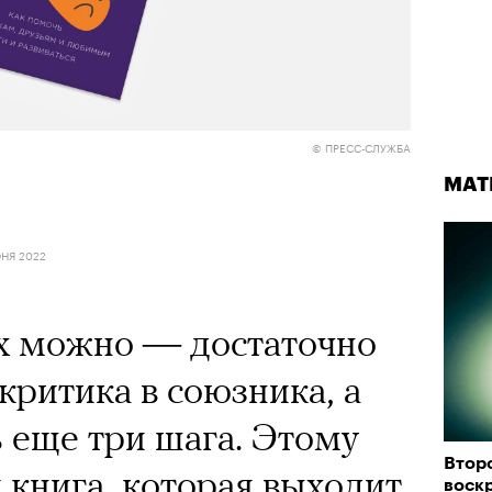
© ПРЕСС-СЛУЖБА
МАТ
НЯ 2022
х можно — достаточно
критика в союзника, а
 еще три шага. Этому
Втор
 книга, которая выходит
воск