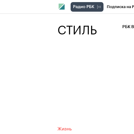
Подписка на 
РБК Компани
СТИЛЬ
РБК 
РБК Курсы
РБК Бизнес-с
Спецпроекты
Экономика
Жизнь