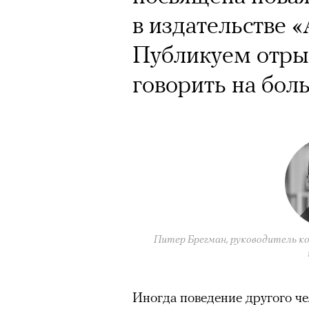
в издательстве 
Публикуем отрыв
говорить на бол
Питер Брегман, руководитель ко
Иногда поведение другого че