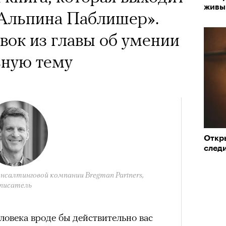
живы
«Альпина Паблишер».
ок из главы об умении
ьную тему
Откр
след
нсалтинговой компании Bregman Partners,
писатель
ловека вроде бы действительно вас