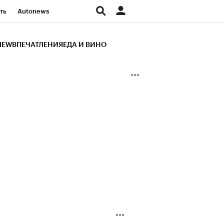
ть
Autonews
К Образование
IEW
ВПЕЧАТЛЕНИЯ
ЕДА И ВИНО
д
Стиль
Крипто
и
Франшизы
Газета
ов
Политика
ты