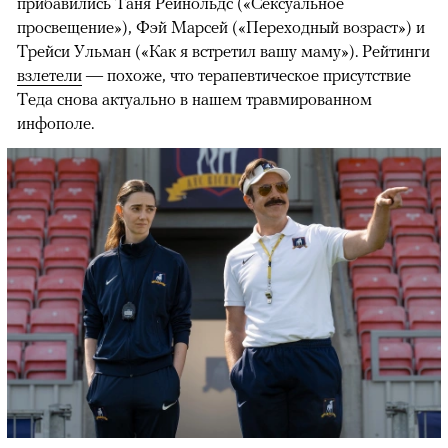
прибавились Таня Рейнольдс («Сексуальное
просвещение»), Фэй Марсей («Переходный возраст») и
00:00
/
00:00
Трейси Ульман («Как я встретил вашу маму»). Рейтинги
взлетели
— похоже, что терапевтическое присутствие
Теда снова актуально в нашем травмированном
инфополе.