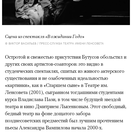
Сцена из спектакля «В ожидании Годо»
© ВИКТОР ВАСИЛЬЕВ / ПРЕСС-СЛУЖБА ТЕАТРА ИМЕНИ ЛЕНСОВЕТА
Остротой и свежестью присутствия Бутусов обольстил и
других своих артистов-соавторов: это видно в
студенческих спектаклях, сшитых из живого актерского
существования и не озабоченных идеальностью
«картинки», как в «Старшем сыне» в Театре им.
Ленсовета (2001), сыгранном тогдашними студентами
курса Владислава Пази, в том числе будущей звездой
театра и кино Дмитрием Лысенковым. Этот свободный,
бедный театр на фоне дощатого забора
позднесоветских предместий был лучшим прочтением
пьесы Александра Вампилова начала 2000-х.