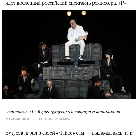
идет последний российский спектакль режиссера, «Р».
Спектакль «Р» Юрия Бутусова в театре «Сатирикон»
© КИРИЛЛ ЗЫКОВ / АГЕНТСТВО «МОСКВА»
Бутусов играл в своей «Чайке» сам — выламываясь из и