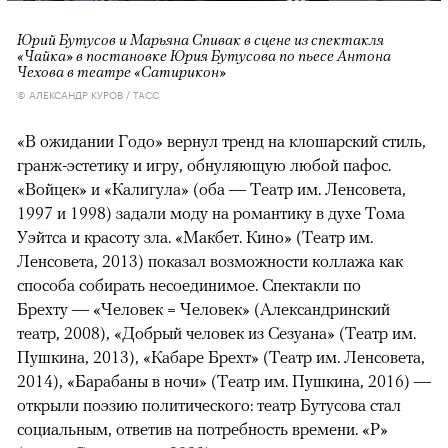
Юрий Бутусов и Марьяна Спивак в сцене из спектакля
«Чайка» в постановке Юрия Бутусова по пьесе Антона
Чехова в театре «Сатирикон»
© АЛЕКСАНДР КУРОВ / ТАСС
«В ожидании Годо» вернул тренд на клошарский стиль,
гранж-эстетику и игру, обнуляющую любой пафос.
«Войцек» и «Калигула» (оба — Театр им. Ленсовета,
1997 и 1998) задали моду на романтику в духе Тома
Уэйтса и красоту зла. «Макбет. Кино» (Театр им.
Ленсовета, 2013) показал возможности коллажа как
способа собирать несоединимое. Спектакли по
Брехту — «Человек = Человек» (Александринский
театр, 2008), «Добрый человек из Сезуана» (Театр им.
Пушкина, 2013), «Кабаре Брехт» (Театр им. Ленсовета,
2014), «Барабаны в ночи» (Театр им. Пушкина, 2016) —
открыли поэзию политического: театр Бутусова стал
социальным, ответив на потребность времени. «Р»