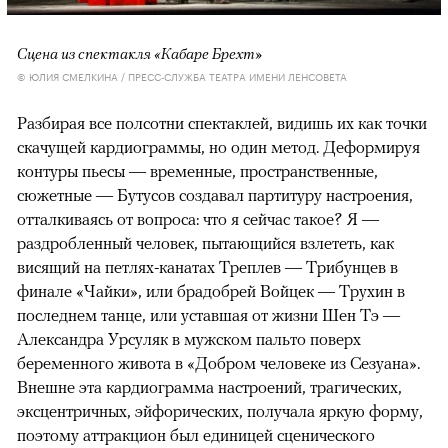
Сцена из спектакля «Кабаре Брехт»
© ЮЛИЯ СМЕЛКИНА / ПРЕСС-СЛУЖБА ТЕАТРА ИМЕНИ ЛЕНСОВЕТА
Разбирая все полсотни спектаклей, видишь их как точки
скачущей кардиограммы, но один метод. Деформируя
контуры пьесы — временные, пространственные,
сюжетные — Бутусов создавал партитуру настроения,
отталкиваясь от вопроса: что я сейчас такое? Я —
раздробленный человек, пытающийся взлететь, как
висящий на петлях-канатах Треплев — Трибунцев в
финале «Чайки», или брадобрей Войцек — Трухин в
последнем танце, или уставшая от жизни Шен Тэ —
Александра Урсуляк в мужском пальто поверх
беременного живота в «Добром человеке из Сезуана».
Внешне эта кардиограмма настроений, трагических,
эксцентричных, эйфорических, получала яркую форму,
поэтому аттракцион был единицей сценического