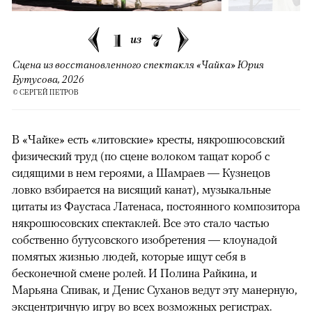
1
7
из
Сцена из восстановленного спектакля «Чайка» Юрия
Бутусова, 2026
© СЕРГЕЙ ПЕТРОВ
В «Чайке» есть «литовские» кресты, някрошюсовский
физический труд (по сцене волоком тащат короб с
сидящими в нем героями, а Шамраев — Кузнецов
ловко взбирается на висящий канат), музыкальные
цитаты из Фаустаса Латенаса, постоянного композитора
някрошюсовских спектаклей. Все это стало частью
собственно бутусовского изобретения — клоунадой
помятых жизнью людей, которые ищут себя в
бесконечной смене ролей. И Полина Райкина, и
Марьяна Спивак, и Денис Суханов ведут эту манерную,
эксцентричную игру во всех возможных регистрах.