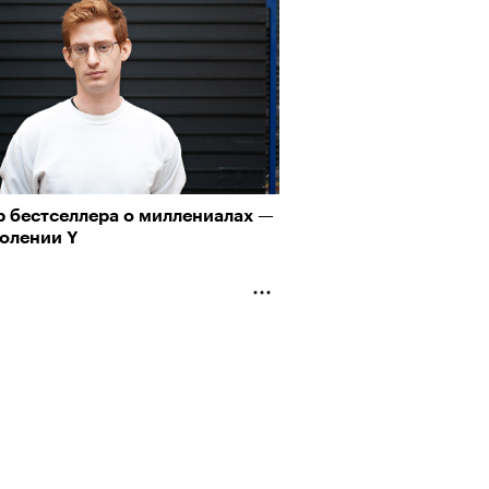
р бестселлера о миллениалах —
колении Y