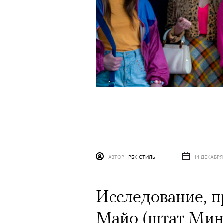
АВТОР
РБК СТИЛЬ
14 ДЕКАБРЯ
Исследование, п
Майо (штат Минн