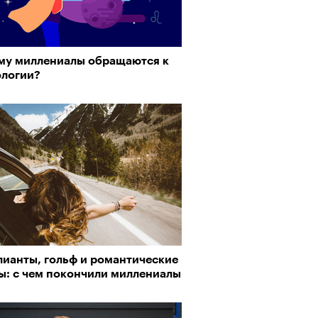
му миллениалы обращаются к
ологии?
лианты, гольф и романтические
ы: с чем покончили миллениалы