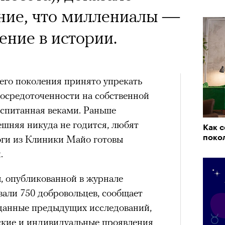
ние, что миллениалы —
ение в истории.
его поколения принято упрекать
сосредоточенности на собственной
оспитанная веками. Раньше
ешняя никуда не годится, любят
Как 
оги из Клиники Майо готовы
поко
.
, опубликованной в журнале
овали 750 добровольцев, сообщает
 данные предыдущих исследований,
кие и индивидуальные проявления