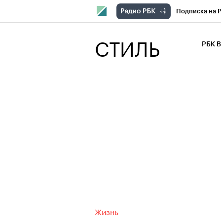
Подписка на 
РБК Компани
СТИЛЬ
РБК 
РБК Курсы
РБК Бизнес-с
Спецпроекты
Экономика
Жизнь