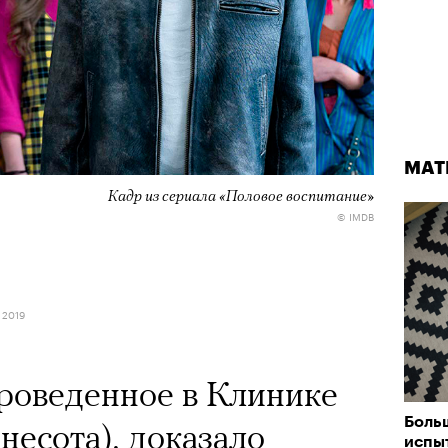
МАТ
Кадр из сериала «Половое воспитание»
© IMDB
 2019
роведенное в Клинике
Боль
есота), доказало
испыт