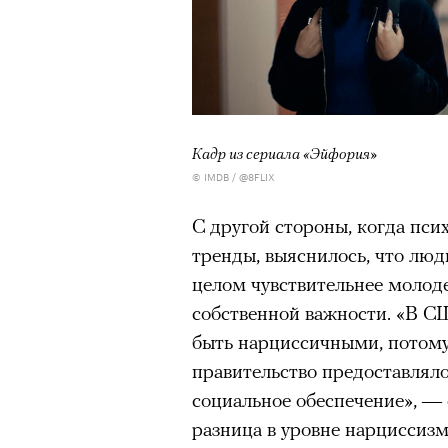
Кадр из сериала «Эйфория»
© IMDB / @8FLIX
С другой стороны, когда пси
тренды, выяснилось, что люд
целом чувствительнее молоде
собственной важности. «В С
быть нарциссичными, потому 
правительство предоставляло
социальное обеспечение», — 
разница в уровне нарциссиз