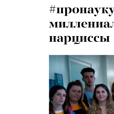
#пронауку
миллениал
нарциссы