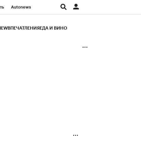
ть
Autonews
К Образование
IEW
ВПЕЧАТЛЕНИЯ
ЕДА И ВИНО
д
Стиль
Крипто
и
Франшизы
Газета
ов
Политика
ты