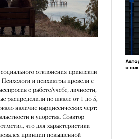
Авто
о по
социального отклонения привлекли
т. Психологи и психиатры провели с
сспросив о работе/учебе, личности,
е распределили по шкале от 1 до 5,
ажало наличие нарциссических черт:
властности и упорства. Соавтор
отметил, что для характеристики
ьзовался принцип повышенной