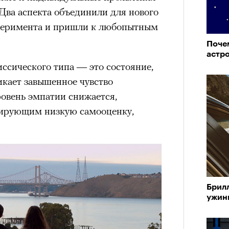
Два аспекта объединили для нового
сперимента и пришли к любопытным
Поче
астр
ссического типа — это состояние,
икает завышенное чувство
ровень эмпатии снижается,
кирующим низкую самооценку,
Брил
ужин