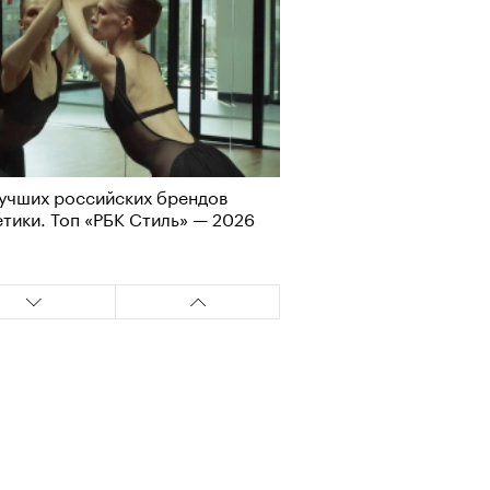
Визионеры» и masters:dom
учших российских брендов
ели первую резиденцию
тики. Топ «РБК Стиль» — 2026