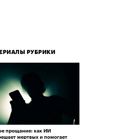
ЕРИАЛЫ РУБРИКИ
ЕРИАЛЫ РУБРИКИ
ое прощание: как ИИ
да как лекарство: как
решает мертвых и помогает
улки стали новой формой