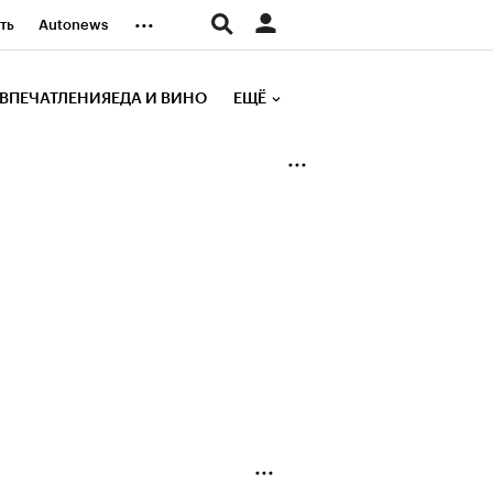
...
ть
Autonews
К Образование
ВПЕЧАТЛЕНИЯ
ЕДА И ВИНО
ЕЩЁ
д
Стиль
е рейтинги
иа
Финансы