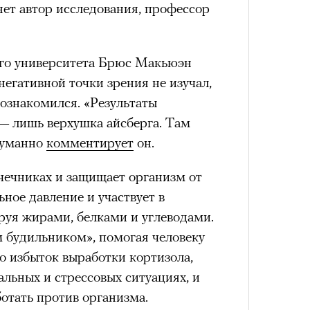
ет автор исследования, профессор
состоянием предельной
ого университета Брюс Макьюэн
Можн
м
исчезает информационный шум
и
в пр
негативной точки зрения не изучал,
ий момент.
опыта
 ознакомился. «Результаты
и вызывают
мощный выброс
 — лишь верхушка айсберга. Там
Сможе
зг запоминает восхождение как один
отвеч
туманно
комментирует
он.
 жизни.
ановится способом выйти из
чечниках и защищает организм от
 и
почувствовать контроль над собой
.
ьное давление и участвует в
руя жирами, белками и углеводами.
опасности в горах создает между
е связи и чувство доверия
.
 будильником», помогая человеку
о избыток выработки кортизола,
уществование «гена высоты», но
альных и стрессовых ситуациях, и
му чаще тянутся люди с высокой
и готовностью к риску.
отать против организма.