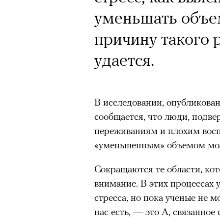
Почему для одни
уменьшать объе
горы становится
причину такого р
готовы снова ри
удается.
Психологи и аль
высота меняет ч
В исследовании, опубликова
тянет с новой си
сообщается, что люди, подве
переживаниям и плохим вос
«уменьшенным» объемом моз
Сокращаются те области, кот
Подписывайтесь на телег
внимание. В этих процессах 
стресса, но пока ученые не мо
нас есть, — это А, связанное