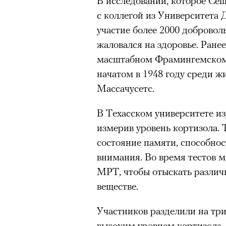
В исследовании, которое Се
с коллегой из Университета
Нирмал Пурджа после рекордного во
участие более 2000 доброволь
мира. Катманду, 2019 год
жаловался на здоровье. Ранее
© NAVESH CHITRAKAR / REUTERS
масштабном Фрамингемском 
Статистика последних лет ос
начатом в 1948 году среди 
опасность высотного альпини
Массачусетс.
горах Австрии
погибли
309 ч
В Техасском университете из
максимумом для региона. В 
измерив уровень кортизола.
несчастных случаев в горах
с
состояние памяти, способно
Shimbun классифицирует их 
внимания. Во время тестов 
вести»). На Эвересте в 2024
МРТ, чтобы отыскать различ
альпинистов, а в 2025-м —
тр
веществе.
сообщества стал октябрь 202
Дхаулагири в Непале
сорвала
Участников разделили на тр
опытных альпинистов. Год сп
высоким уровнем кортизола. 