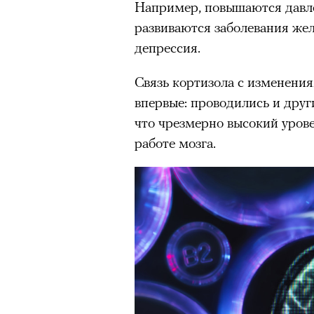
Например, повышаются давлен
Большинство альпинисто
развиваются заболевания же
ради ощущения ясности
,
депрессия.
Успешных альпинистов о
устойчивость, дисциплин
Связь кортизола с изменения
готовность переносить л
впервые: проводились и друг
Опыт восхождений помо
что чрезмерно высокий урове
делая человека более со
работе мозга.
30 июля 2026 года в пакист
известный непальский альп
из десяти человек, которую о
склоне Броуд-Пик. 2 августа
погибших. Бывший британски
историческому рекорду — он