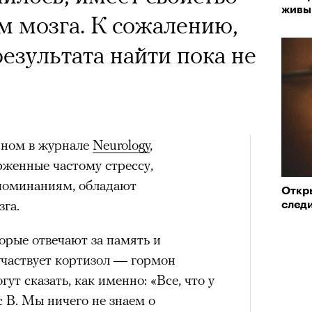
х первое восхождение в
живы
тера
м мозга. К сожалению,
«РБК 
 последним, а другие
пров
езультата найти пока не
сковать жизнью?
пинисты объясняют, как
еловека и почему к ней
нном в журнале
лой
Neurology
,
рженные частому стрессу,
поминаниям, обладают
Откр
Поче
га.
след
Кира 
орые отвечают за память и
доск
рам-канал «РБК Стиль»
штук
участвует кортизол — гормон
гут сказать, как именно: «Все, что у
 с B. Мы ничего не знаем о