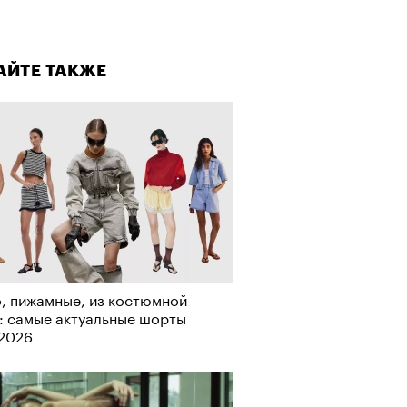
лаборации, которые нельзя
стить
АЙТЕ ТАКЖЕ
, пижамные, из костюмной
: самые актуальные шорты
АЙТЕ ТАКЖЕ
-2026