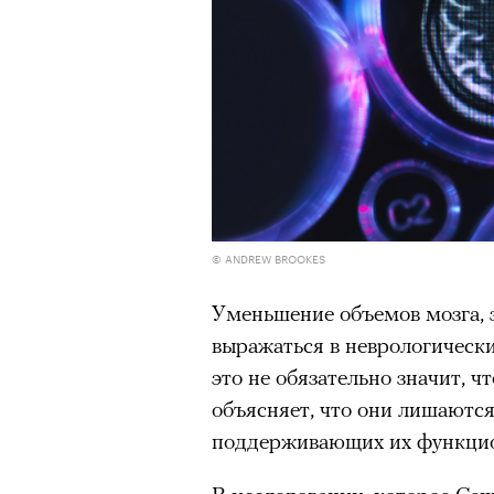
человеком, дважды покоривш
планеты без использования к
© ANDREW BROOKES
Уменьшение объемов мозга,
выражаться в неврологически
это не обязательно значит, 
объясняет, что они лишаются
поддерживающих их функцио