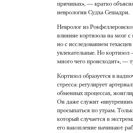
причинах», — кратко объясня
Главное
неврологии Судха Сешадри.
Горы привлекают людей 
Невролог из Рокфеллеровск
концентрации, в которо
влияние кортизола на мозг с 
остается только настоящ
но с исследованием техасцев
Экстремальные нагрузк
увлекательные. Но кортизол
гормонов
, из-за чего мо
много чего происходит», — 
из самых ярких опытов в
Для многих альпинизм ст
Кортизол образуется в надпо
рутины, перезагрузиться
стресса: регулирует артериал
обменных процессах, жонгли
Совместное преодоление 
людьми особенно
прочны
Он даже служит «внутренним
просыпаться по утрам. Тольк
Наука не подтверждает с
который случается в экстрем
признает, что
к альпиниз
устойчивостью к стрессу
его накопление начинают раб