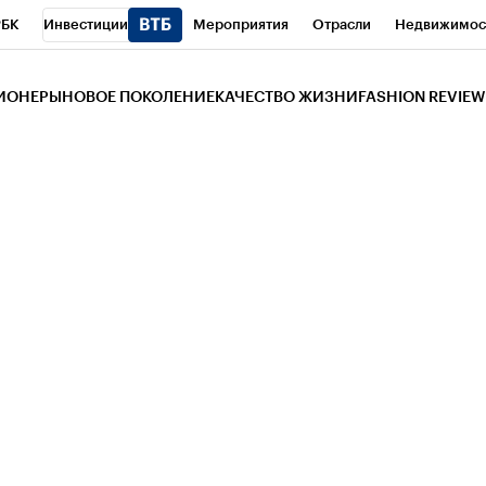
РБК
Инвестиции
Мероприятия
Отрасли
Недвижимос
и
Телеканал
РБК Вино
Спорт
Школа управления РБК
РБ
ЗИОНЕРЫ
НОВОЕ ПОКОЛЕНИЕ
КАЧЕСТВО ЖИЗНИ
FASHION REVIEW
РБК Life
Тренды
Визионеры
Национальные проекты
Горо
 Бизнес-среда
Дискуссионный клуб
Исследования
Кредитны
Газета
Спецпроекты СПб
Конференции СПб
Спецпроекты
трагентов
Политика
Экономика
Бизнес
Технологии и мед
ой валюты