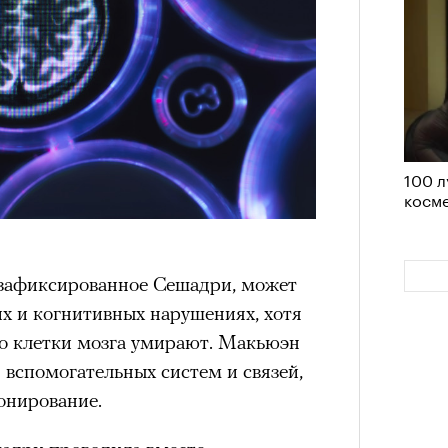
им все 14 восьмитысячников
ислорода.
«РБК 
100 л
пров
косме
 зафиксированное Сешадри, может
х и когнитивных нарушениях, хотя
что клетки мозга умирают. Макьюэн
 вспомогательных систем и связей,
нирование.