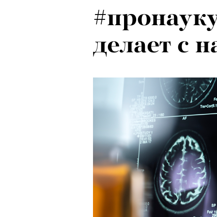
#пронауку:
Психологи
делает с 
почему тр
останавли
в горы