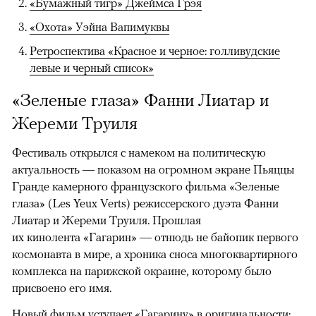
«Бумажный тигр» Джеймса Грэя
«Охота» Уэйна Вапимуквы
Ретроспектива «Красное и черное: голливудские
левые и черный список»
«Зеленые глаза» Фанни Лиатар и
Жереми Труиля
Фестиваль открылся с намеком на политическую
актуальность — показом на огромном экране Пьяццы
Гранде камерного французского фильма «Зеленые
глаза» (Les Yeux Verts) режиссерского дуэта Фанни
Лиатар и Жереми Труиля. Прошлая
их кинолента «Гагарин» — отнюдь не байопик первого
космонавта в мире, а хроника сноса многоквартирного
комплекса на парижской окраине, которому было
присвоено его имя.
Новый фильм уступает «Гагарину» в оригинальности: