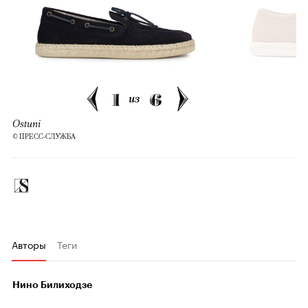
1
6
из
Ostuni
© ПРЕСС-СЛУЖБА
Авторы
Теги
Нино Билиходзе