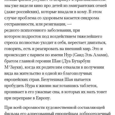
мы уже видели кино про детей из эмигрантских семей
(даже российских), которые впадали в кому. В этом
случае проблема со здоровьем касается синдрома
отстраненности, или резигнации, —
редкого психогенного заболевания, при
котором подросток под воздействием тяжелейшего
стресса полностью уходит в себя, перестает двигаться,
говорить, есть и реагировать на внешний мир. Это и
происходит с парнем по имени Нур (Саид Эль Алами),
братом главной героини Шаи (Дуа Бутарбуш
М’Зауки), когда их родителям отказали в получении
вида на жительство в одной из благополучных
европейских стран. Безутешная Шая пытается
пробудить Нура к жизни: наглотавшись таблеток,
проникает в его ужасные сны, в которых их мать тонет
при переправе в Европу.
При всей скромности художественной составляющей
фильма его адресованный европейцам добросердечный