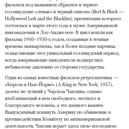
фильмов под названием «Красное и черное:
голливудские «левые» и черный список» (Red & Black —
Hollywood Left and the Blacklist), презентация которого
состоялась в марте этого года в музее Американской
киноакадемии в Лос-Анджелесе. В цикл вошли как
фильмы 1940–1950-х годов, созданные в темные
времена маккартизма, так и более поздние картины,
осмысляющие этот уникальный голливудский период,
когда американские кинодеятели подверглись
небывалому давлению со стороны государства.
Один из самых известных фильмов ретроспективы —
«Король в Нью-Йорке» (A King in New York, 1957),
далеко не лучший у Чарльза Чаплина, однако
изобличающий в нем свободного, честного и
благородного человека, а это намного важнее.
Вынужденный покинуть Америку по обвинению в
противодействии Комитету по антиамериканской
деятельности, Чаплин играет здесь свою последнюю