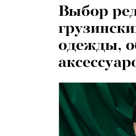
Выбор ред
Рок-икона
грузински
20 и стар
одежды, о
о наслед
аксессуар
Бутусова