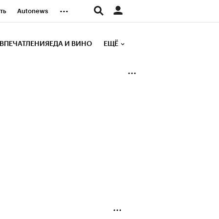
...
ть
Autonews
К Образование
ВПЕЧАТЛЕНИЯ
ЕДА И ВИНО
ЕЩЁ
д
Стиль
е рейтинги
иа
Финансы