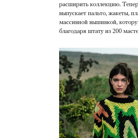
режиссера, «Р» по пьесе Мих
расширить коллекцию. Тепер
выпускает пальто, жакеты, пл
массивной вышивкой, котору
благодаря штату из 200 маст