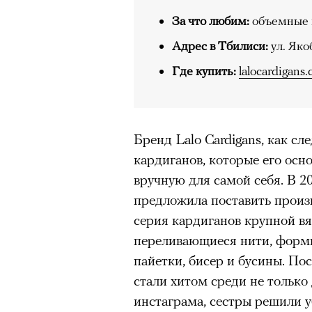
Подписывайтесь на телег
За что любим:
объемные 
Адрес в Тбилиси:
ул. Яко
Где купить:
lalocardigans
В конце июня на сцене Театр
«Сатирикон» сыграли «Чайку
вышедшем в 2011 году, участ
Агриппина Стеклова, Тимофе
Бренд Lalo Cardigans, как сле
Денис Суханов, Марьяна Спи
кардиганов, которые его осн
восстанавливали по точным 
вручную для самой себя. В 2
«Чайка» был снята с реперту
предложила поставить произв
России в 2022 году; ее возвр
серия кардиганов крупной вя
утонувшего в августе 2025 г
переливающиеся нити, форми
памяти. Необходимость в это
пайетки, бисер и бусины. Пос
«Сатириконе», куда Бутусова
стали хитом среди не только 
Райкин и где до сих пор иде
инстаграма, сестры решили у