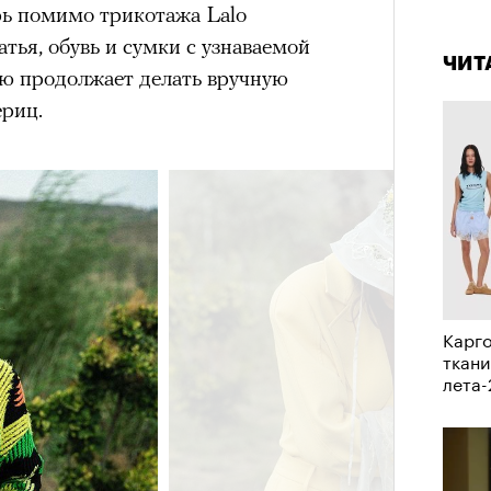
аила Дурненкова.
4 кол
ь помимо трикотажа Lalo
пропу
атья, обувь и сумки с узнаваемой
ЧИТ
ю продолжает делать вручную
ЧИТ
ериц.
Карго
ткани
«РБК 
лета
пров