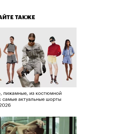
лаборации, которые нельзя
стить
АЙТЕ ТАКЖЕ
АЙТЕ ТАКЖЕ
, пижамные, из костюмной
: самые актуальные шорты
Визионеры» и masters:dom
-2026
ели первую резиденцию