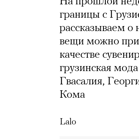
На прошлой нед
границы с Грузи
Год назад траги
рассказываем о 
Юрий Бутусов, 
вещи можно прив
режиссеров сов
качестве сувенир
визионер. Театр
грузинская мода
Матвиенко расск
Гвасалия, Георг
спектаклях, изм
Кома
российского теа
Lalo