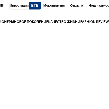
РБК
Инвестиции
Мероприятия
Отрасли
Недвижимос
и
Телеканал
РБК Вино
Спорт
Школа управления РБК
РБ
ЗИОНЕРЫ
НОВОЕ ПОКОЛЕНИЕ
КАЧЕСТВО ЖИЗНИ
FASHION REVIEW
РБК Life
Тренды
Визионеры
Национальные проекты
Горо
 Бизнес-среда
Дискуссионный клуб
Исследования
Кредитны
Газета
Спецпроекты СПб
Конференции СПб
Спецпроекты
трагентов
Политика
Экономика
Бизнес
Технологии и мед
ой валюты