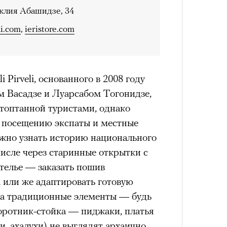
Как т
.
аклия Абашидзе, 34
выра
Сможе
Вост
отвеч
li.com
,
ieristore.com
 петля времени
 Pirveli, основанного в 2008 году
 мощно — ты
 Васадзе и Луарсабом Тогонидзе,
стоптанной туристами, однако
 человека,
к посещению экспаты и местные
его все это
ожно узнать историю национального
числе через старинные открытки с
Умный
своим участием,
осваи
4 кол
телье — заказать пошив
Trave
пропу
 или же адаптировать готовую
вующего в нем.
на традиционные элементы — будь
воротник-стойка — пиджаки, платья
и, ахалухи) не выглядят архаично.