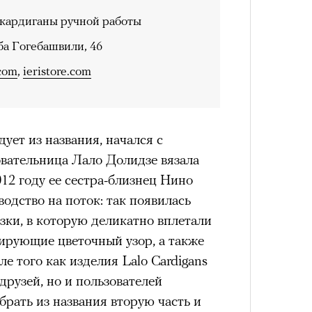
рам-канал «РБК Стиль»
кардиганы ручной работы
ба Гогебашвили, 46
.com
,
ieristore.com
а им. Пушкина артисты театра
» Юрия Бутусова. В спектакле,
Сможе
вует тот же актерский состав —
отвеч
й Трибунцев, Полина Райкина,
дует из названия, начался с
вак, Антон Кузнецов; мизансцены
овательница Лало Долидзе вязала
рассказам артистов. Оригинальная
012 году ее сестра-близнец Нино
ара еще после отъезда режиссера из
одство на поток: так появилась
ащение после смерти Бутусова,
зки, в которую деликатно вплетали
ода в Болгарии, можно назвать данью
рующие цветочный узор, а также
м остро почувствовали в
ле того как изделия Lalo Cardigans
 в 2002 году позвал Константин
друзей, но и пользователей
т последний российский спектакль
брать из названия вторую часть и