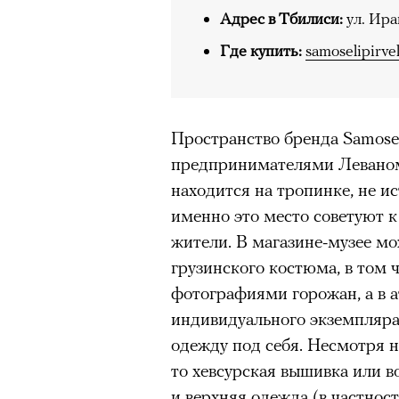
безвозвратно ушедшее время
Адрес в Тбилиси:
ул. Ир
Где купить:
samoselipirve
Эта мертвая
Пространство бренда Samoseli
работает
предпринимателями Леваном
находится на тропинке, не и
видишь
именно это место советуют 
сочинивш
жители. В магазине-музее м
грузинского костюма, в том 
действо со 
фотографиями горожан, а в а
индивидуального экземпляра
но отсутст
одежду под себя. Несмотря 
то хевсурская вышивка или 
и верхняя одежда (в частност