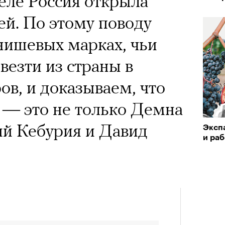
еле Россия открыла
«РБК 
впер
пров
ей. По этому поводу
чески ушел из жизни
нишевых марках, чьи
один из важнейших
езти из страны в
ременности и настоящий
ов, и доказываем, что
овед Кристина
 — это не только Демна
азывает о его методе и
ий Кебурия и Давид
Эксп
енивших язык
и раб
Театр
сегод
Кира 
тра
доск
штук