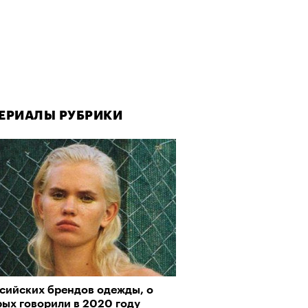
ЕРИАЛЫ РУБРИКИ
ЕРИАЛЫ РУБРИКИ
ссийских брендов одежды, о
овед — о том, кто из
рых говорили в 2020 году
еменников двигает театр