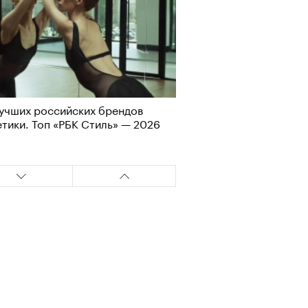
учших российских брендов
тики. Топ «РБК Стиль» — 2026
Альтман, Altman Talks: «Умение
азать — это освобождающая
а»