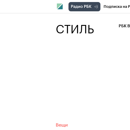
Подписка на 
РБК Компани
СТИЛЬ
РБК 
РБК Курсы
РБК Бизнес-с
Спецпроекты
Экономика
Вещи