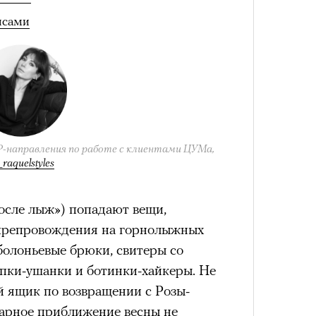
нсами
P-направления по работе с клиентами ЦУМа,
raquelstyles
после лыж») попадают вещи,
препровождения на горнолыжных
 болоньевые брюки, свитеры со
пки-ушанки и ботинки-хайкеры. Не
й ящик по возвращении с Розы-
дарное приближение весны не