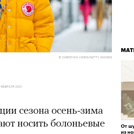
МАТ
© CHRISTIAN VIERIG/GETTY IMAGES
 ФЕВРАЛЯ 2021
ции сезона осень-зима
ают носить болоньевые
От ш
из н