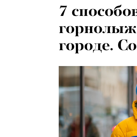
7 способо
горнолыж
городе. С