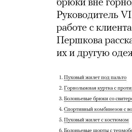
брюки вне горн
Руководитель VI
работе с клиен
Першкова расска
их и другую одеж
Пуховый жилет под пальто
Горнолыжная куртка с прот
Болоньевые брюки со свите
Спортивный комбинезон с в
Пуховый жилет с костюмом
Болоньевые шорты с термоб