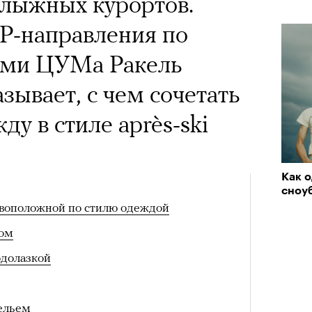
олыжных курортов.
P-направления по
тами ЦУМа Ракель
зывает, с чем сочетать
ду в стиле аprès-ski
Как 
сноу
ивоположной по стилю одеждой
ром
одолазкой
ельем