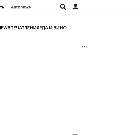
ть
Autonews
К Образование
IEW
ВПЕЧАТЛЕНИЯ
ЕДА И ВИНО
д
Стиль
Крипто
и
Франшизы
Газета
ов
Политика
ты