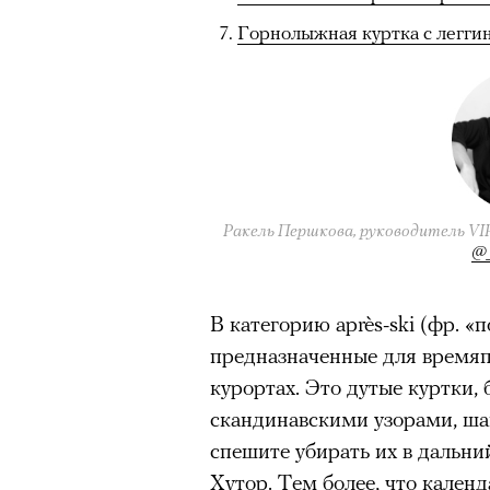
Горнолыжная куртка с легги
Ракель Першкова, руководитель VI
@_
В категорию аprès-ski (фр. «
предназначенные для время
курортах. Это дутые куртки,
скандинавскими узорами, ша
спешите убирать их в дальни
Хутор. Тем более, что кален