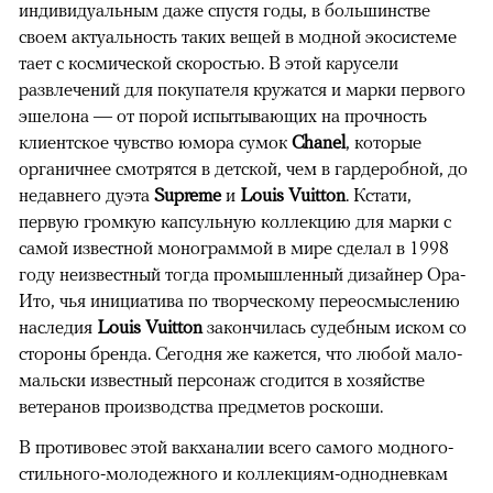
индивидуальным даже спустя годы, в большинстве
своем актуальность таких вещей в модной экосистеме
тает с космической скоростью. В этой карусели
развлечений для покупателя кружатся и марки первого
эшелона — от порой испытывающих на прочность
клиентское чувство юмора сумок
Chanel
, которые
органичнее смотрятся в детской, чем в гардеробной, до
недавнего дуэта
Supreme
и
Louis Vuitton
. Кстати,
первую громкую капсульную коллекцию для марки с
самой известной монограммой в мире сделал в 1998
году неизвестный тогда промышленный дизайнер Ора-
Ито, чья инициатива по творческому переосмыслению
наследия
Louis Vuitton
закончилась судебным иском со
стороны бренда. Сегодня же кажется, что любой мало-
мальски известный персонаж сгодится в хозяйстве
ветеранов производства предметов роскоши.
В противовес этой вакханалии всего самого модного-
стильного-молодежного и коллекциям-однодневкам