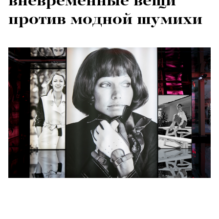
вневременные вещи
против модной шумихи