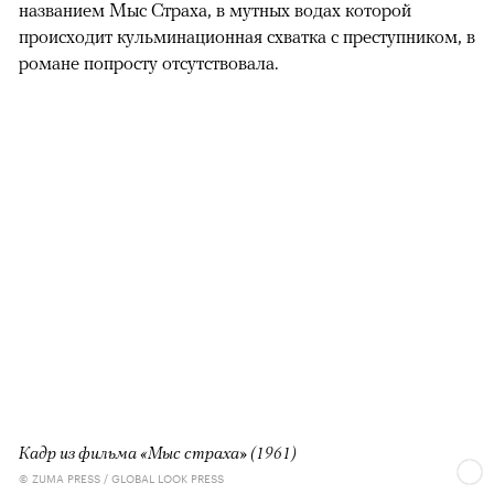
Сэма Боудена — опускала детали про место
преступления и возраст потерпевшей, но в остальном
мало чем отличалась от литературного первоисточника.
Разве что вместо трех детей главному герою оставили
лишь несовершеннолетнюю дочь, а река с загадочным
названием Мыс Страха, в мутных водах которой
происходит кульминационная схватка с преступником, в
романе попросту отсутствовала.