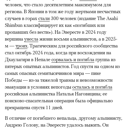
человек, что стало десятилетним максимумом для
региона. В Японии в том же году жертвами несчастных
случаев в горах
стали
300 человек (издание The Asahi
Shimbun классифицирует их как «погибших или
пропавших без вести»). На Эвересте в 2024 году
вершина
унесла
жизни восьми альпинистов, а в 2025-
м —
троих
. Трагическим для российского сообщества
стал октябрь 2024 года, когда при восхождении на
Дхаулагири в Непале
сорвалась и погибла
группа из
пятерых опытных альпинистов. Год спустя на одном из
самых опасных семитысячников мира — пике
Победы — из-за тяжелой травмы и невозможности
эвакуации в условиях непогоды
осталась и погибла
российская альпинистка Наталья Наговицина; ее
поисково-спасательная операция была официально
прекращена спустя 11 дней.
В отличие от погибшего непальца, другому альпинисту,
Андрею Голову, на Эвересте удалось выжить. Он