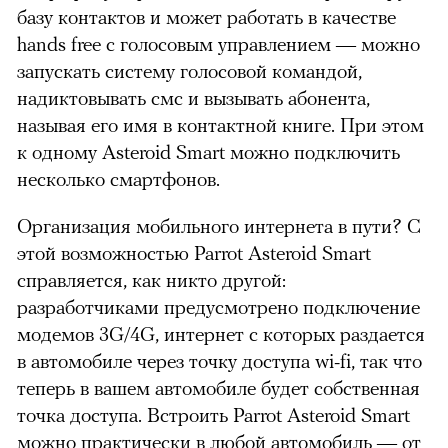
базу контактов и может работать в качестве
hands free с голосовым управлением — можно
запускать систему голосовой командой,
надиктовывать смс и вызывать абонента,
называя его имя в контактной книге. При этом
00:00
/
00:00
к одному Asteroid Smart можно подключить
несколько смартфонов.
Организация мобильного интернета в пути? C
этой возможностью Parrot Asteroid Smart
справляется, как никто другой:
разработчиками предусмотрено подключение
модемов 3G/4G, интернет с которых раздается
в автомобиле через точку доступа wi-fi, так что
теперь в вашем автомобиле будет собственная
точка доступа. Встроить Parrot Asteroid Smart
можно практически в любой автомобиль — от