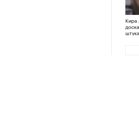
Кира 
доск
штук
Сможе
отвеч