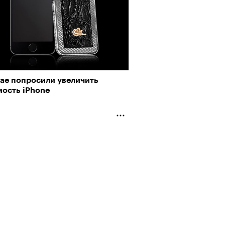
тае попросили увеличить
мость iPhone