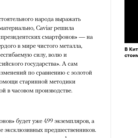
тоятельного народа выражать
материально, Caviar решила
«президентских смартфонов» — на
вердого в мире чистого металла,
В Ки
есгибаемую силу, волю и
стои
ийского государства». А сам
изменений по сравнению с золотой
помощи старинной методики
й в часовом производстве.
ерез
нов» будет уже 499 экземпляров, а
ле эксклюзивных предшественников.