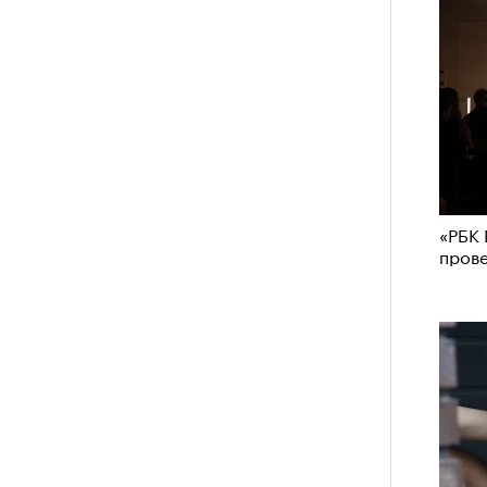
«РБК 
пров