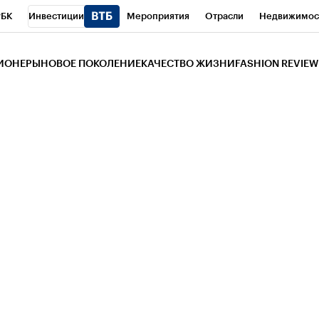
РБК
Инвестиции
Мероприятия
Отрасли
Недвижимос
и
Телеканал
РБК Вино
Спорт
Школа управления РБК
РБ
ЗИОНЕРЫ
НОВОЕ ПОКОЛЕНИЕ
КАЧЕСТВО ЖИЗНИ
FASHION REVIEW
РБК Life
Тренды
Визионеры
Национальные проекты
Горо
 Бизнес-среда
Дискуссионный клуб
Исследования
Кредитны
Газета
Спецпроекты СПб
Конференции СПб
Спецпроекты
трагентов
Политика
Экономика
Бизнес
Технологии и мед
ой валюты