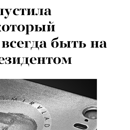
пустила
который
 всегда быть на
резидентом