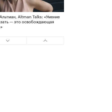
Альтман, Altman Talks: «Умение
азать — это освобождающая
а»
т ли человек прожить 180 лет:
ает Станислав Скакун