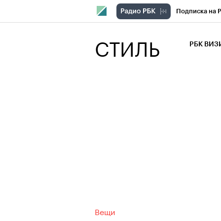
Подписка на 
РБК Компани
СТИЛЬ
РБК ВИ
РБК Курсы
Крипто
РБК
Франшизы
Проверка кон
Рынок наличн
Вещи