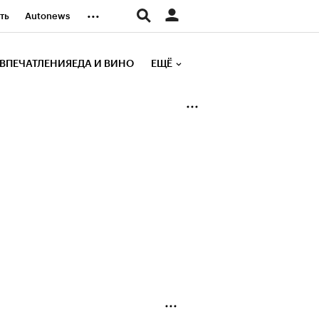
...
ть
Autonews
К Образование
ВПЕЧАТЛЕНИЯ
ЕДА И ВИНО
ЕЩЁ
д
Стиль
е рейтинги
иа
Финансы