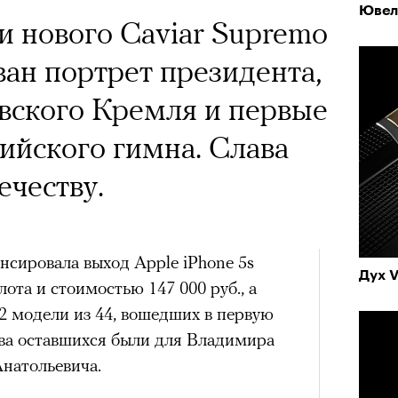
Ювел
и нового Caviar Supremo
ван портрет президента,
вского Кремля и первые
сийского гимна. Слава
ечеству.
нсировала выход Apple iPhone 5s
Дух V
лота и стоимостью 147 000 руб., а
2 модели из 44, вошедших в первую
ва оставшихся были для Владимира
натольевича.