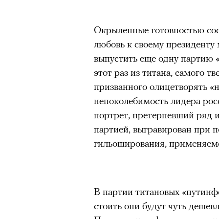
Окрыленные готовностью сос
любовь к своему президенту 
выпустить еще одну партию 
этот раз из титана, самого т
призванного олицетворять «н
непоколебимость лидера росс
портрет, претерпевший ряд 
партией, выгравирован при 
гильоширования, применяемо
можно ч
В партии титановых «путинфо
стоить они будут чуть дешев