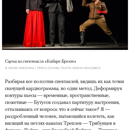
Сцена из спектакля «Кабаре Брехт»
© ЮЛИЯ СМЕЛКИНА / ПРЕСС-СЛУЖБА ТЕАТРА ИМЕНИ ЛЕНСОВЕТА
Разбирая все полсотни спектаклей, видишь их как точки
скачущей кардиограммы, но один метод. Деформируя
контуры пьесы — временные, пространственные,
сюжетные — Бутусов создавал партитуру настроения,
отталкиваясь от вопроса: что я сейчас такое? Я —
раздробленный человек, пытающийся взлететь, как
висящий на петлях-канатах Треплев — Трибунцев в