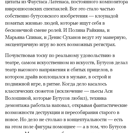
цитаты из Фаустаса Латенаса, постоянного композитора
някрошюсовских спектаклей. Все это стало частью
собственно бутусовского изобретения — клоунадой
помятых жизнью людей, которые ищут себя в
бесконечной смене ролей. И Полина Райкина, и
Марьяна Спивак, и Денис Суханов ведут эту манерную,
эксцентричную игру во всех возможных регистрах.
Почувствовав тоску по реальному удовольствию в
театре, самом искусственном из искусств, Бутусов делал
театр высокого напряжения и сбитых прицелов, в
котором драйв воплощался в музыке, в острой и
подвижной игре, в ритме. Когда дело касалось
классических сюжетов (исключение — пьесы Аси
Волошиной, которые Бутусов любил), техника
демонтажа работала наповал, открывая фантастические
возможности деструкции и пересобирания старого в
новое. Но дело не столько в концептуальности — есть
на этом поле фигуры помощнее — а в том, что Бутусов