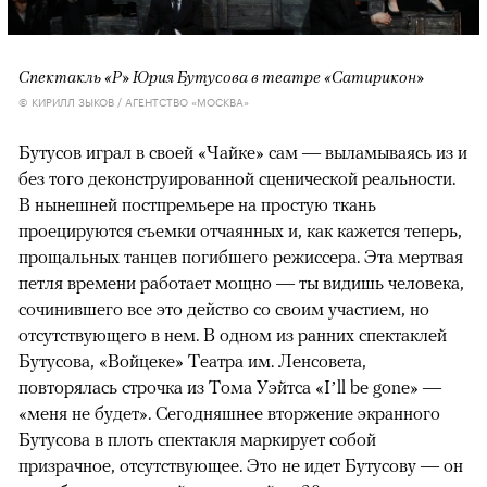
Спектакль «Р» Юрия Бутусова в театре «Сатирикон»
© КИРИЛЛ ЗЫКОВ / АГЕНТСТВО «МОСКВА»
Бутусов играл в своей «Чайке» сам — выламываясь из и
без того деконструированной сценической реальности.
В нынешней постпремьере на простую ткань
проецируются съемки отчаянных и, как кажется теперь,
прощальных танцев погибшего режиссера. Эта мертвая
петля времени работает мощно — ты видишь человека,
сочинившего все это действо со своим участием, но
отсутствующего в нем. В одном из ранних спектаклей
Бутусова, «Войцеке» Театра им. Ленсовета,
повторялась строчка из Тома Уэйтса «I’ll be gone» —
«меня не будет». Сегодняшнее вторжение экранного
Бутусова в плоть спектакля маркирует собой
призрачное, отсутствующее. Это не идет Бутусову — он