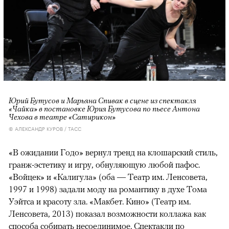
Юрий Бутусов и Марьяна Спивак в сцене из спектакля
«Чайка» в постановке Юрия Бутусова по пьесе Антона
Чехова в театре «Сатирикон»
© АЛЕКСАНДР КУРОВ / ТАСС
«В ожидании Годо» вернул тренд на клошарский стиль,
гранж-эстетику и игру, обнуляющую любой пафос.
«Войцек» и «Калигула» (оба — Театр им. Ленсовета,
1997 и 1998) задали моду на романтику в духе Тома
Уэйтса и красоту зла. «Макбет. Кино» (Театр им.
Ленсовета, 2013) показал возможности коллажа как
способа собирать несоединимое. Спектакли по