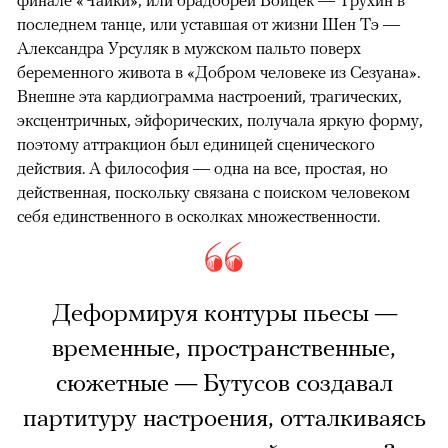
финале «Чайки», или брадобрей Войцек — Трухин в
последнем танце, или уставшая от жизни Шен Тэ —
Александра Урсуляк в мужском пальто поверх
беременного живота в «Добром человеке из Сезуана».
Внешне эта кардиограмма настроений, трагических,
эксцентричных, эйфорических, получала яркую форму,
поэтому аттракцион был единицей сценического
действия. А философия — одна на все, простая, но
действенная, поскольку связана с поиском человеком
себя единственного в осколках множественности.
Деформируя контуры пьесы —
временные, пространственные,
сюжетные — Бутусов создавал
партитуру настроения, отталкиваясь