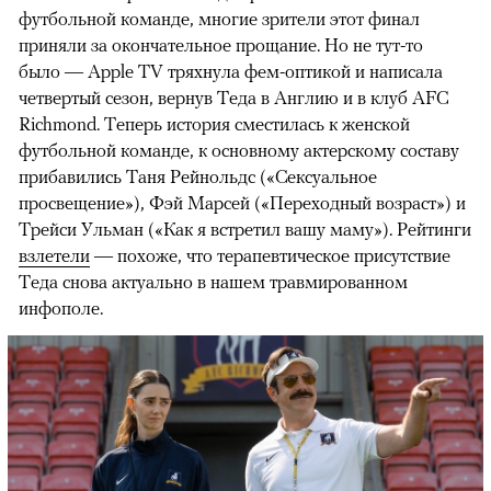
футбольной команде, многие зрители этот финал
приняли за окончательное прощание. Но не тут-то
было — Apple TV тряхнула фем-оптикой и написала
четвертый сезон, вернув Теда в Англию и в клуб AFC
Richmond. Теперь история сместилась к женской
футбольной команде, к основному актерскому составу
прибавились Таня Рейнольдс («Сексуальное
просвещение»), Фэй Марсей («Переходный возраст») и
00:00
/
00:00
Трейси Ульман («Как я встретил вашу маму»). Рейтинги
взлетели
— похоже, что терапевтическое присутствие
Теда снова актуально в нашем травмированном
инфополе.